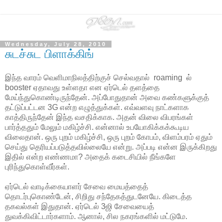
Wednesday, July 28, 2010
சுடச்சுட பிளாக்கிங்
இந்த வாரம் வெளிமாநிலத்திற்குச் செல்வதால் roaming ல்
booster ஏதாவது உள்ளதா என ஏர்டெல் தளத்தை
மேய்ந்துகொண்டிருந்தேன். அப்போதுதான் அவை கண்களுக்குத்
தட்டுப்பட்டன 3G என்ற எழுத்துக்கள். எவ்வளவு நாட்களாக
காத்திருந்தேன் இந்த வசதிக்காக. அதன் விலை விபரங்கள்
பார்த்ததும் மேலும் மகிழ்ச்சி. என்னால் உபயோகிக்கக்கூடிய
விலைதான். ஒரு புறம் மகிழ்ச்சி, ஒரு புறம் கோபம், விளம்பரம் ஏதும்
செய்து தெரியப்படுத்தவில்லையே என்று. அப்படி என்ன இருக்கிறது
இதில் என்ற எண்ணமா? அதைக் கடைசியில் நீங்களே
புரிந்துகொள்வீர்கள்.
ஏர்டெல் வாடிக்கையாளர் சேவை மையத்தைத்
தொடர்புகொண்டேன், சிறிது சந்தேகத்துடனேயே. கிடைத்த
தகவல்கள் இதுதான். ஏர்டெல் 3ஜி சேவையைத்
துவக்கிவிட்டார்களாம். ஆனால், சில நகரங்களில் மட்டுமே.