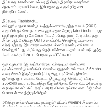
இப்போது, சென்னையில் வர இன்னும் இரண்டு மாதங்கள்
ஆகுமாம். பரவாயில்லை, இபோதாவது வருகிறதே என
நிம்மதியானேன்.
இப்போது Flashback...
கல்லூரி முதலாமாண்டு படித்துக்கொண்டிருந்த சமயம் (2001).
வகுப்பில் ஒவ்வொரு மாணவனும் ஏதாவதொரு latest technology
பற்றி முன் நின்று பேசவேண்டும். அப்போது நான் தேடிப்பிடித்தது
இந்த 3ஜி. அப்போது UMTS எனப்படும் தொழில்நுட்பம் வரை
வந்திருந்தது. இபோதோ அதையெல்லாம் தாண்டி எங்கேயோ
சென்றுவிட்டது. அப்போது தெரியவில்லை அதன் பயன்பாடு. இந்த
flashback ஐ பின்பு எப்போதாவது விரிக்கலாம்.
ஒரு வழியாக 3ஜி வரப்போகிறது. வந்தவுடன் கண்ணை
மூடிக்கொண்டு வாங்கிவிடவேண்டியதுதான். சும்மாவா, 3.6Mpbs
வரை வேகம் இருக்குமாம் (அப்டின்னு படிச்சேன், இவங்க
குடுக்குறது எவ்வளவு வேகமா இருக்கும்னு தெரியல). வீட்டில்
256kbps வரை உபயோகித்து இருக்கிறேன். இதை விட 14 மடங்கு
கூடுதல் வேகம், கிட்டத்தட்ட அதே விலை. நல்லவேளை, 3ஜி உள்ள
மொபைல் வைத்திருக்கிறேன்.
அடுத்து என்னவெல்லாம் நடக்கும்? வீட்டில் wireline இணைப்பு