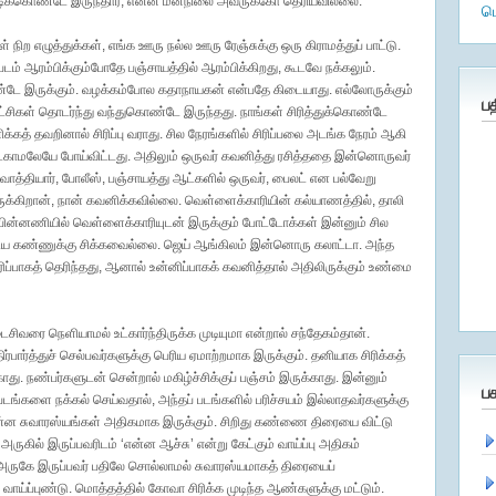
திட்டிக்கொண்டே இருந்தார், என்ன மனநிலை அவருக்கோ தெரியவில்லை.
ம
ள் நிற எழுத்துக்கள், எங்க ஊரு நல்ல ஊரு ரேஞ்சுக்கு ஒரு கிராமத்துப் பாட்டு.
டம் ஆரம்பிக்கும்போதே பஞ்சாயத்தில் ஆரம்பிக்கிறது, கூடவே நக்கலும்.
்டே இருக்கும். வழக்கம்போல கதாநாயகன் என்பதே கிடையாது. எல்லோருக்கும்
ப
்சிகள் தொடர்ந்து வந்துகொண்டே இருந்தது. நாங்கள் சிரித்துக்கொண்டே
கத் தவறினால் சிரிப்பு வராது. சில நேரங்களில் சிரிப்பலை அடங்க நேரம் ஆகி
ட்காமலேயே போய்விட்டது. அதிலும் ஒருவர் கவனித்து ரசித்ததை இன்னொருவர்
வாத்தியார், போலீஸ், பஞ்சாயத்து ஆட்களில் ஒருவர், பைலட் என பல்வேறு
ுக்கிறான், நான் கவனிக்கவில்லை. வெள்ளைக்காரியின் கல்யாணத்தில், தாலி
 பின்னணியில் வெள்ளைக்காரியுடன் இருக்கும் போட்டோக்கள் இன்னும் சில
ய கண்ணுக்கு சிக்கவைல்லை. ஜெய் ஆங்கிலம் இன்னொரு கலாட்டா. அந்த
்பாகத் தெரிந்தது, ஆனால் உன்னிப்பாகக் கவனித்தால் அதிலிருக்கும் உண்மை
ைசிவரை நெளியாமல் உட்கார்ந்திருக்க முடியுமா என்றால் சந்தேகம்தான்.
்பார்த்துச் செல்பவர்களுக்கு பெரிய ஏமாற்றமாக இருக்கும். தனியாக சிரிக்கத்
. நண்பர்களுடன் சென்றால் மகிழ்ச்சிக்குப் பஞ்சம் இருக்காது. இன்னும்
ப
்படங்களை நக்கல் செய்வதால், அந்தப் படங்களில் பரிச்சயம் இல்லாதவர்களுக்கு
ின்ன சுவாரஸ்யங்கள் அதிகமாக இருக்கும். சிறிது கண்ணை திரையை விட்டு
ருகில் இருப்பவரிடம் ‘என்ன ஆச்சு’ என்று கேட்கும் வாய்ப்பு அதிகம்
் அருகே இருப்பவர் பதிலே சொல்லாமல் சுவாரஸ்யமாகத் திரையைப்
 வாய்ப்புண்டு. மொத்தத்தில் கோவா சிரிக்க முடிந்த ஆண்களுக்கு மட்டும்.