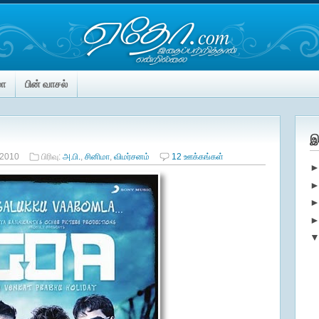
மா
பின் வாசல்
இ
 2010
பிரிவு:
அ.பி.
,
சினிமா
,
விமர்சனம்
12 ஊக்கங்கள்