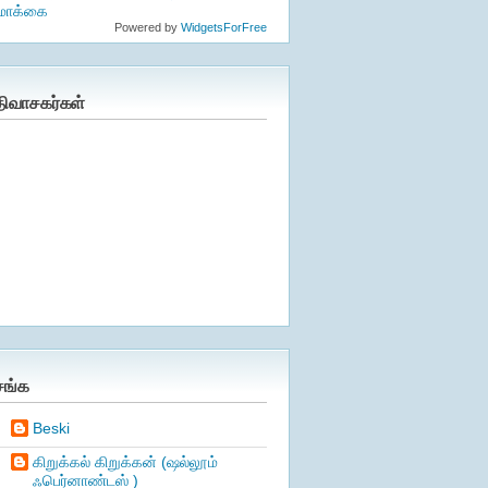
ொக்கை
Powered by
WidgetsForFree
திவாசகர்கள்
சங்க
Beski
கிறுக்கல் கிறுக்கன் (ஷல்லூம்
ஃபெர்னாண்டஸ் )