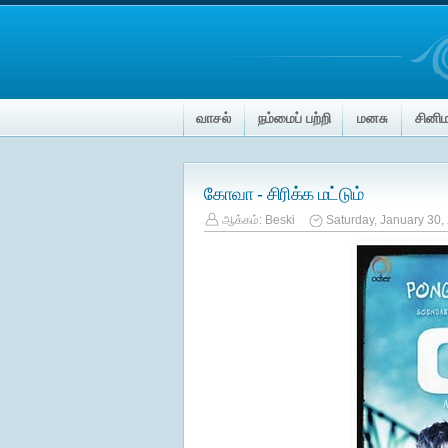
வாசல்
நம்மைப் பற்றி
மனசு
சினி
கோவா - சிரிக்க மட்டும்
ஆக்கம்:
Beski
Saturday, January 30,