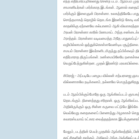
எந்த எதிர்பார்ப்புமில்லாது சென்ற படம். ஆரம்பம்
சாமானியர்கள் பார்க்காத இடங்கள். ஆனால் கதையின
பார்க்கும் இளைஞன் பிரசன்னா. உலகத்திலேயே பாது
சொந்தமாகத் தொழில் தொடங்க இரண்டு கோடி வங்கி 
காதலிக்கு ஏற்கனவே கல்யாணம் ஆகி விவாகரத்தாக
அவன் பிரசன்னா காரில் பிணமாய். அந்த சண்டைக்காட்
அசத்தல். பிரசன்னா வடிவமைத்த அதே பாதுகாப்புப்
வழியில்லாமல் ஒத்துக்கொள்ளவேண்டிய சூழ்நிலை. த
சமயம் பிரசன்னா இவர்களிடமிருந்து தப்பிக்கவும் தி
எதிர்பாராத திருப்பங்கள். உண்மையிலேயே நகைச்ச
வெறுப்பேற்றுகின்றன. முதல் இரண்டு பரவாயில்லை. க
சிபிராஜ் - அப்படியே பழைய வில்லன் சத்யராஜை ஞாப
வில்லனாகவே நடிக்கலாம், நல்லாவே பொருந்துகிறது
படம் ஆரம்பிக்கும்போதே ஒரு ஆங்கிலப்படம் ஞாபகத்த
தொடங்கும். நினைத்தது சரிதான். ஒரு ஆங்கிலப்ப
அதிலிருக்கும் ஒரு சின்ன கருவை மட்டுமே இங்கே 
வெவ்வேறு கதைகளைப் பிணைத்து அழகாகச் செதுக்
சுவாரஸ்யமாய் உட்கார வைத்ததற்காக இயக்குனரைக் 
மேலும், படத்தின் பெயர் முதலில் ஆங்கிலத்தில், பி
காட்சிகளின் தாக்கம், அதிலும் அந்த ஆங்கிலப் படத்த