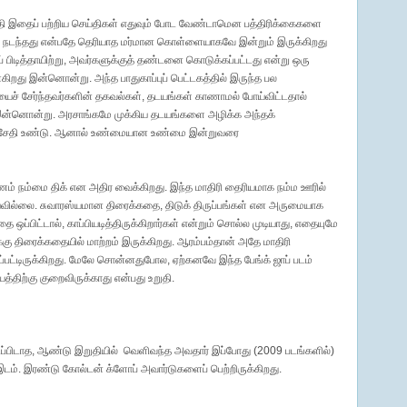
 கருதி இதைப் பற்றிய செய்திகள் எதுவும் போட வேண்டாமென பத்திரிக்கைகளை
ன நடந்தது என்பதே தெரியாத மர்மான கொள்ளையாகவே இன்றும் இருக்கிறது
டித்தாயிற்று, அவர்களுக்குத் தண்டனை கொடுக்கப்பட்டது என்று ஒரு
றது இன்னொன்று. அந்த பாதுகாப்புப் பெட்டகத்தில் இருந்த பல
யைச் சேர்ந்தவர்களின் தகவல்கள், தடயங்கள் காணாமல் போய்விட்டதால்
 இன்னொன்று. அரசாங்கமே முக்கிய தடயங்களை அழிக்க அந்தக்
ு சேதி உண்டு. ஆனால் உண்மையான உண்மை இன்றுவரை
ாரணம் நம்மை திக் என அதிர வைக்கிறது. இந்த மாதிரி தைரியமாக நம்ம ஊரில்
டியவில்லை. சுவாரஸ்யமான திரைக்கதை, திடுக் திருப்பங்கள் என அருமையாக
 ஒப்பிட்டால், காப்பியடித்திருக்கிறார்கள் என்றும் சொல்ல முடியாது, எதையுமே
கு திரைக்கதையில் மாற்றம் இருக்கிறது. ஆரம்பம்தான் அதே மாதிரி
பட்டிருக்கிறது. மேலே சொன்னதுபோல, ஏற்கனவே இந்த பேங்க் ஜாப் படம்
யத்திற்கு குறைவிருக்காது என்பது உறுதி.
ிப்பிடாத, ஆண்டு இறுதியில் வெளிவந்த அவதார் இப்போது (2009 படங்களில்)
இடம். இரண்டு கோல்டன் க்ளோப் அவார்டுகளைப் பெற்றிருக்கிறது.