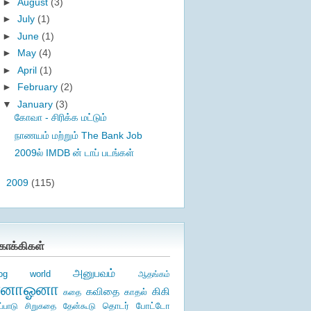
►
August
(3)
►
July
(1)
►
June
(1)
►
May
(4)
►
April
(1)
►
February
(2)
▼
January
(3)
கோவா - சிரிக்க மட்டும்
நாணயம் மற்றும் The Bank Job
2009ல் IMDB ன் டாப் படங்கள்
►
2009
(115)
ொக்கிகள்
அனுபவம்
log world
ஆதங்கம்
ஏனாஓனா
கிகி
கவிதை
காதல்
கதை
தொடர்
ப்பாடு
சிறுகதை
தேன்கூடு
போட்டோ