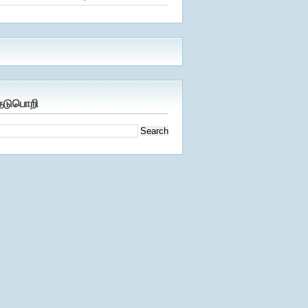
ேடுபொறி