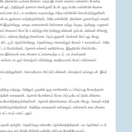
 முதலே திரையில் பயங்கர ரிச்னஸ். வந்த இடங்கள் எல்லாம் என்னைப் போன்ற
் ஓட்டத்திற்குள் தானாக சென்றுவிட்டேன். ஒரு பெரிய வங்கியில் வேலை
காப்பான பெட்டக வசதியை வடிமைத்து அந்த வங்கியில் செயல்படுத்துகிறார்.
கடனுக்காக காத்திருக்கிறார், அதே வங்கியில். திடீரென முளைக்கும் காதல்.
ி இருக்கிறது. பழைய கணவனால் பிரச்சனை வந்து அடிதடி ஆகிறது. மறுநாள்
சிகளைப் போட்டோ எடுத்து மிரட்டுகிறது வில்லன் கும்பல். வில்லன் சிபிராஜ்,
 பெட்டகத்தை திறந்து கொள்ளை அடிப்பதுதான் அவர்கள் கேட்பது. வேறு
ிட்டமும் ஆரம்பிக்கிறது. அதன்பிறகு அனைத்தும் வேகம் + சுவாரஸ்யம். அதே
ட்டம் போடுகிறார், ஆனால் எல்லாம் தவிடுபொடி. இறுதியில் மிகப்பெரிய
ுவை இல்லாமல் கடைசிவரை உட்காரவைத்த படம். பாடல்கள்தான்
ாக்கா பாடலும் கொஞ்சம் ஈர்க்கிறது. தைரியமாகப் போய் பார்க்கலாம்.
கப்படுத்துகிறார். அமைதியாக மிரட்டும் வில்லன், கொஞ்சம் நக்கலுடன். இவர்
.
ிற்கு வந்தது. அதிலும் முதலில் ஒரு காமிராவில் படம்பிடிப்பது போலத்தான்
டத்தின் கதைதான். ஆனால் யோகியைப் போல அப்படியே சுட்டுவிடவில்லை.
உபயோகித்திருக்கிறார்கள். ஆனால் திரைக்கதை அப்படியே வேறு. அதைச் சுற்றி
கியிருக்கிறார்கள். தெரிந்த கதைதான் என்றாலும், என்னைக் கடைசிவரை
கட்டாயம் பாராட்டனும்.
ன்புதான் தமிழில். அதன்பிறகு எல்லாமே ஆங்கிலத்தில்தான். பல ஆங்கிலப் படக்
ை ஒரு காட்சியில் சிபிராஜ் டிவியில் பார்ப்பது போன்றே வரும்.