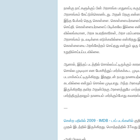
நான்கு நாட்களுக்குப் பின் அரசாங்க பாதுகாப்பு
அரசாங்கம் கேட்டுக்கொண்டது. அதன் பிறகு என்
இந்த பேக்கர் தெரு கொள்ளை. கொள்ளையர்களைப் பி
செய்தி. கொள்ளையர்களைப் பிடிக்கவே இல்லை என்கி
வில்லங்கமான, அரசு உயரதிகாரிகள், அரச பரம்பரை
அரசாங்கம் நடவடிக்கை எடுக்கவில்லை என்கிறது
கொள்ளையை அரங்கேற்றம் செய்தது என்றும் ஒர
உறுதிசெய்யப்படவில்லை.
ஆனால், இந்தப் படத்தில் சொல்லப்பட்டிருக்கும் க
சொல்ல முடியுமா என யோசித்துப் பார்க்கக்கூட மு
படமாக்கப்பட்டிருக்கிறது. இதனுடன் நமது நாணயத்தை
சுடவில்லை என்றும் சொல்ல முடியாது. அந்த அளவுக்
இருக்கிறதே தவிற அதன்பிறகு அனைத்துமே மாற்றப்
பார்த்திருந்தாலும் நாணயம் பார்க்கும்போது சுவாரஸ்
---
சென்ற பதிவில் 2009 - IMDB - டாப் படங்களில்
குற
முதல் இடத்தில் இருக்கிறது. மொத்தத்தில் 37வது 
-அதி பிரதாபன்.