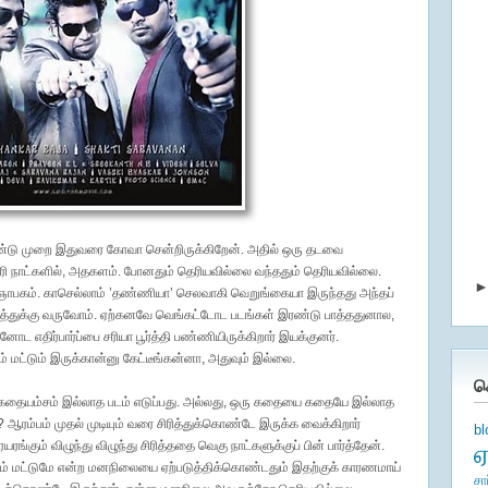
்டு முறை இதுவரை கோவா சென்றிருக்கிறேன். அதில் ஒரு தடவை
ரி நாட்களில், அதகளம். போனதும் தெரியவில்லை வந்ததும் தெரியவில்லை.
 ஞாபகம். காசெல்லாம் ’தண்ணியா’ செலவாகி வெறுங்கையா இருந்தது அந்தப்
துக்கு வருவோம். ஏற்கனவே வெங்கட்டோட படங்கள் இரண்டு பாத்ததுனால,
 எதிர்பார்ப்பை சரியா பூர்த்தி பண்ணியிருக்கிறார் இயக்குனர்.
்டும் இருக்கான்னு கேட்டீங்கன்னா, அதுவும் இல்லை.
க
். கதையம்சம் இல்லாத படம் எடுப்பது. அல்லது, ஒரு கதையை கதையே இல்லாத
றது? ஆரம்பம் முதல் முடியும் வரை சிரித்துக்கொண்டே இருக்க வைக்கிறார்
b
கும் விழுந்து விழுந்து சிரித்ததை வெகு நாட்களுக்குப் பின் பார்த்தேன்.
டம் மட்டுமே என்ற மனநிலையை ஏற்படுத்திக்கொண்டதும் இதற்குக் காரணமாய்
சா