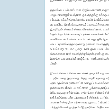
இருக்கலாம். எனது அருகில் இருந்தவர் மட்டும் 
முதலில் டைட்டில் சாங். கிராமத்துப் பின்னணி, மஞ்ச
பழைய ராமராஜன் படம்தான் ஞாபகத்துக்கு வந்தது. ப
அப்படியே நக்கல் தொடர்வண்டி மாதிரி போய்க்கொண
சம வாய்ப்பு. இதன் பிறகு கதை? தேவையில்லை. காட
இருந்தோம். சின்னச் சின்ன விசயங்கள்தான். கவனிக்
அதன் தொடர்ச்சியாக வரும் நக்கல் வசனக்கள் கே
கவனிக்காமல் போய்விட வாய்ப்பு உள்ளது. ஒரே ஆள் 
கெட்டப்புகளில் வந்ததை எனது நண்பன் கவனித்திர
கட்டும்போது அப்பா அழுவது, நண்பனுடைய வீட்டில்
விசயங்களை நான் கவனித்திருந்தேன், நண்பனுடை
ஹோமோ காதலர்களின் வாழ்க்கை - நண்பனுக்கு சிரிப
புரியும்.
இப்படிச் சின்னச் சின்ன காட்சிகள் நகரும்போது கட
படத்தில் கதை இருக்காது. அந்த மாதிரி ஏதாவது எதிர
தெரியாதவர்கள் தனியாகப் போனாலும் வேலைக்காகாது
முக்கியமாக, இதில் பல காட்சிகள் முந்தைய தமிழ்ப
சிரிப்பு வருவது சந்தேகமே. அதே போல, சின்னச் ச
நகர்த்தும்போது மற்ற அனைவரும் சிரிக்கக் கண்டு, அ
வருவதால் சிலருக்கு எரிச்சலைத் தரலாம். அதிலும
பார்த்துக்கொண்டிருந்தால் அந்த எரிச்சல் அதிகமாக