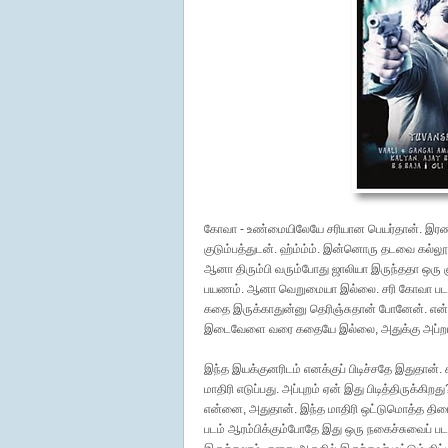
கோவா - உண்மையிலேயே சரியான பெயர்தான். இரண
குடும்பத்துடன். ஹ்ம்ம்ம். இன்னொரு தடவை கல்லூ
ஆனா திரும்பி வரும்போது ஜாலியா இருந்ததா ஒரு
பயணம். ஆனா வெறுமையா இல்லை. சரி கோவா படத்
கதை இருக்காதுன்னு தெரிஞ்சுதான் போனேன். என்னோட
இடைவேளை வரை கதையே இல்லை, அதுக்கு அப்றம் மட
இந்த இயக்குனரிடம் எனக்குப் பிடிச்சதே இதுதான
மாதிரி எடுப்பது. அப்புறம் ஏன் இது பிடித்திருக்கி
என்னை, அதுதான். இந்த மாதிரி ஒட்டுமொத்த திரையரங்
படம் ஆரம்பிக்கும்போதே இது ஒரு நகைச்சுவைப் ப