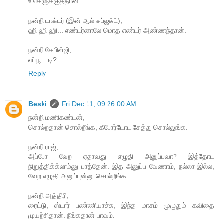
உங்களுக்குத்தான்.
நன்றி டாக்டர் (இன் ஆல் சப்ஜக்ட்),
ஹி ஹி ஹி... எண்டர்னாலே மொத எண்டர் அண்ணந்தான்.
நன்றி கேபிள்ஜி,
எப்பூ....டி?
Reply
Beski
Fri Dec 11, 09:26:00 AM
நன்றி மணிகண்டன்,
சொல்றதான் சொல்றீங்க, கீபோர்டோட சேத்து சொல்லுங்க.
நன்றி ராஜ்,
அப்போ வேற ஏதாவது எழுதி அனுப்பவா? இத்தோட
நிறுத்திக்க்லாம்னு பாத்தேன். இத அனுப்ப வேணாம், நல்லா இல்ல,
வேற எழுதி அனுப்புன்னு சொல்றீங்க...
நன்றி அத்திரி,
ரைட்டு, ஸ்டார் பண்ணியாச்சு, இந்த மாசம் முழுதும் கவிதை
முயற்சிதான். நீங்கதான் பாவம்.