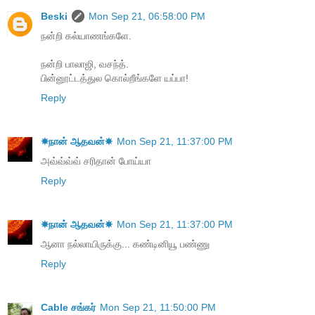
Beski
Mon Sep 21, 06:58:00 PM
நன்றி கல்யாணங்களே.
நன்றி பாலாஜி, வசந்த்.
பின்னூட்டத்துல கொல்றீங்களே யப்பா!
Reply
☀நான் ஆதவன்☀
Mon Sep 21, 11:37:00 PM
அவ்வ்வ்வ் சரிதான் போய்யா
Reply
☀நான் ஆதவன்☀
Mon Sep 21, 11:37:00 PM
ஆனா நல்லாயிருக்கு... கண்டினியூ பண்ணு
Reply
Cable சங்கர்
Mon Sep 21, 11:50:00 PM