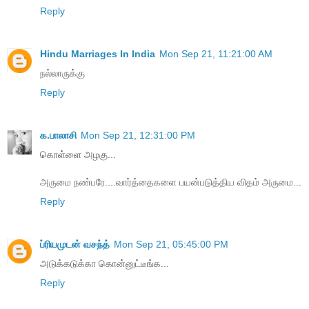
Reply
Hindu Marriages In India
Mon Sep 21, 11:21:00 AM
நல்லாருக்கு
Reply
க.பாலாசி
Mon Sep 21, 12:31:00 PM
கொள்ளை அழகு...
அருமை நண்பரே....வார்த்தைகளை பயன்படுத்திய விதம் அருமை...
Reply
ப்ரியமுடன் வசந்த்
Mon Sep 21, 05:45:00 PM
அடுக்கடுக்கா கொன்னுட்டீங்க...
Reply