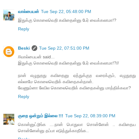
வால்பையன்
Tue Sep 22, 05:48:00 PM
இதுக்கு கொலைவெறி கவிதைன்னு பேர் வைக்கலாமா!?
Reply
Beski
Tue Sep 22, 07:51:00 PM
//வால்பையன் said...
இதுக்கு கொலைவெறி கவிதைன்னு பேர் வைக்கலாமா!?//
நான் எழுதுறது கவிதைனு ஏத்துக்குற வரைக்கும், எழுதுறது
எல்லாமே கொலைவெறிக் கவிதைகள்தான்.
வேணும்னா லேபில கொலைவெறிக் கவிதைகள்னு மாத்திக்கவா?
Reply
குறை ஒன்றும் இல்லை !!!
Tue Sep 22, 08:39:00 PM
கொன்னுட்டூங்க ....நான் பொதுவா சொன்னேன் .. கவிதைய
சொன்னேன்னு தப்பா எடுத்துக்காதீங்க..