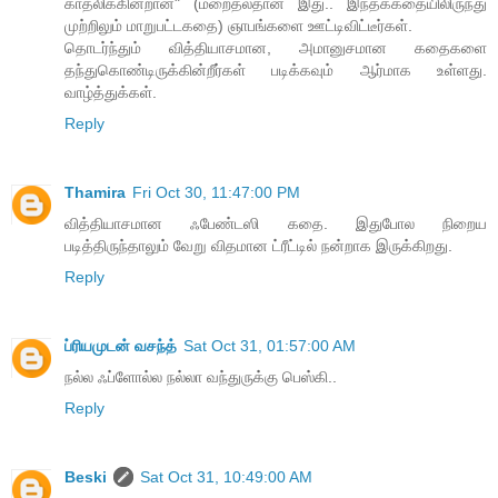
காதலிக்கின்றான்" (மறைதல்தான் இது.. இந்தக்கதையிலிருந்து
முற்றிலும் மாறுபட்டகதை) ஞாபங்களை ஊட்டிவிட்டீர்கள்.
தொடர்ந்தும் வித்தியாசமான, அமானுசமான கதைகளை
தந்துகொண்டிருக்கின்றீர்கள் படிக்கவும் ஆர்மாக உள்ளது.
வாழ்த்துக்கள்.
Reply
Thamira
Fri Oct 30, 11:47:00 PM
வித்தியாசமான ஃபேண்டஸி கதை. இதுபோல நிறைய
படித்திருந்தாலும் வேறு விதமான ட்ரீட்டில் நன்றாக இருக்கிறது.
Reply
ப்ரியமுடன் வசந்த்
Sat Oct 31, 01:57:00 AM
நல்ல ஃப்ளோல்ல நல்லா வந்துருக்கு பெஸ்கி..
Reply
Beski
Sat Oct 31, 10:49:00 AM