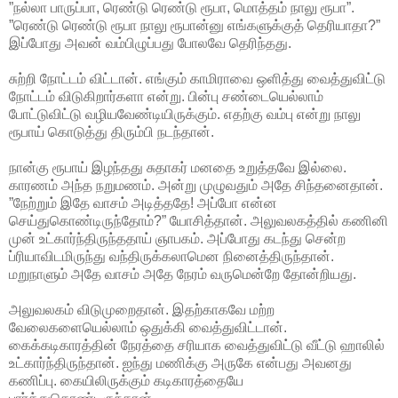
”நல்லா பாருப்பா, ரெண்டு ரெண்டு ரூபா, மொத்தம் நாலு ரூபா”.
”ரெண்டு ரெண்டு ரூபா நாலு ரூபான்னு எங்களுக்குத் தெரியாதா?”
இப்போது அவன் வம்பிழுப்பது போலவே தெரிந்தது.
சுற்றி நோட்டம் விட்டான். எங்கும் காமிராவை ஒளித்து வைத்துவிட்டு
நோட்டம் விடுகிறார்களா என்று. பின்பு சண்டையெல்லாம்
போட்டுவிட்டு வழியவேண்டியிருக்கும். எதற்கு வம்பு என்று நாலு
ரூபாய் கொடுத்து திரும்பி நடந்தான்.
நான்கு ரூபாய் இழந்தது சுதாகர் மனதை உறுத்தவே இல்லை.
காரணம் அந்த நறுமணம். அன்று முழுவதும் அதே சிந்தனைதான்.
”நேற்றும் இதே வாசம் அடித்ததே! அப்போ என்ன
செய்துகொண்டிருந்தோம்?” யோசித்தான். அலுவலகத்தில் கணினி
முன் உட்கார்ந்திருந்ததாய் ஞாபகம். அப்போது கடந்து சென்ற
ப்ரியாவிடமிருந்து வந்திருக்கலாமென நினைத்திருந்தான்.
மறுநாளும் அதே வாசம் அதே நேரம் வருமென்றே தோன்றியது.
அலுவலகம் விடுமுறைதான். இதற்காகவே மற்ற
வேலைகளையெல்லாம் ஒதுக்கி வைத்துவிட்டான்.
கைக்கடிகாரத்தின் நேரத்தை சரியாக வைத்துவிட்டு வீட்டு ஹாலில்
உட்கார்ந்திருந்தான். ஐந்து மணிக்கு அருகே என்பது அவனது
கணிப்பு. கையிலிருக்கும் கடிகாரத்தையே