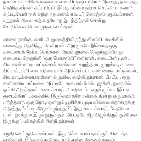
நாளை வாங்கிகொள்ளலாம் என விட்டிருப்பாரோ? அல்லது, நமக்குத்
தெரிந்தவர்கள் திட்டமிட்டு இப்படி நம்மை நம்பச் செய்கிறார்களா?
அப்படியென்றால் அந்த நறுமணம் எப்படி? கொஞ்சம் குழப்பம்தான்.
மறுநாள் அவனைத் தெரியாத இடத்திற்குச் சென்று
சோதிக்கலாமென முடிவு செய்தான்.
மாலை நான்கு மணி. அலுவலத்திலிருந்து கிளம்பி, பைக்கில்
வளைந்து நெளிந்து சென்றான். அறிமுகமே இல்லாத ஒரு
கடையைத் தேர்வு செய்தான். நேரம் ஐந்தை நெருங்கும்போது
கடையை நெருங்கி ”ஒரு மொசாம்பி” என்றான். கடையின் முன்பு
சில கண்ணாடி பாட்டில்கள் கண்ணை உறுத்தின. முறுக்கு, கடலை
மிட்டாய், பர்பி என வரிசையாக அடுக்கப்பட்ட கண்ணாடி பாட்டில்கள்,
சில வாடிக்கையாளர்கள் அருகில், காத்திருந்தான். பீப் பீப்... ஒரு
கண்ணாடி பாட்டிலை அப்படியே கையால் மேலே தூக்கி, தரையில்
ஓங்கி அடித்தான். கடைக்காரர் அலறினார், ”எதுக்குய்யா இப்படி
ஒடைக்கிற”. பக்கத்தில் இருந்தவர்களோ விலகி நின்று ஒரு மாதிரி
பார்த்தனர். ஒரு நொடி ஒன்றும் யூகிக்க முடியவில்லை சுதாகருக்கு.
அடுத்து, ”எப்படி கீழே விழுந்தது?”, இது கடைக்காரர். ”தெரியல
பாஸ், ஓரத்துல இருந்துருக்கும், அப்படியே கீழ விழுந்திருக்கும்போல
இருக்கு”, பக்கத்தில் நின்றிருந்தவர்.
உறுதி செய்துகொண்டான். இது நிச்சயமாய் நமக்குக் கிடைத்த
வரம்தான். இந்த ஐந்து நொடி நாம் என்ன நினைத்தாலும்