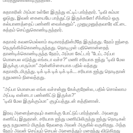
பார்த்துகொண்டிருந்தான்.
சுதாகரின் அம்மா உள்ளே இருந்து எட்டிப் பார்த்தார். ”டிவி சும்மா
ஓடுது, இவன் கையையே பாத்துட்டு இருக்கனே! சீக்கிரம் ஒரு
கல்யாணத்தைப் பண்ணி வைக்கனும்”, முனுமுனுத்தவாரே வீட்டை
சுத்தம் செய்துகொண்டிருந்தார்.
சுதாகர் கவனமெல்லாம் கடிகாரத்தின்மீதே இருந்தது. நேரம் ஐந்தை
நெருங்கிக்கொண்டிருந்தது. நொடிமுள் பதினொன்றைத்
தாண்டிக்கொண்டிருந்த நேரம், அம்மா கேட்டார் ”டேய், அப்பா
மொபைல எடுத்து எங்கடா வச்ச?” மணி சரியாக ஐந்து ”டிவி மேல
இருக்கு பாரும்மா” அன்னிச்சையாக பதில் வந்தது
சுதாகரிடமிருந்து. டிக் டிக் டிக் டிக் டிக்... சரியாக ஐந்து நொடிதான்
நறுமணம் நிலைத்தது.
"அப்பா மொபைல எங்க வச்சன்னு கேக்குறேன்ல, பதில் சொல்லாம
அப்படி என்னடா பண்ணிட்டு இருக்க?"
"டிவி மேல இருக்கும்மா" குழப்பத்துடன் கத்தினான்.
இரவு அனைத்தையும் கணக்கு போட்டுப் பார்த்தான். அவனது
கணிப்பு இதுதான். சரியாக ஐந்து மணியிலிருந்து ஐந்து நொடிகள்
ஒரு நறுமணம் மிகுந்த தேவதை அவன் அருகில் வருகிறது. அந்த
நேரம் அவன் செய்யும் செயல் அனைத்தும் மறைந்து விடுகிறது