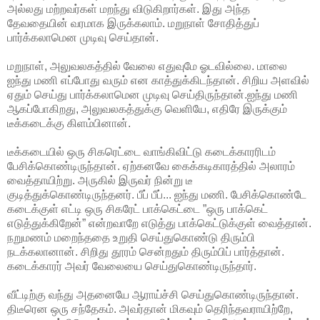
அல்லது மற்றவர்கள் மறந்து விடுகிறார்கள். இது அந்த
தேவதையின் வரமாக இருக்கலாம். மறுநாள் சோதித்துப்
பார்க்கலாமென முடிவு செய்தான்.
மறுநாள், அலுவலகத்தில் வேலை எதுவுமே ஓடவில்லை. மாலை
ஐந்து மணி எப்போது வரும் என காத்துக்கிடந்தான். சிறிய அளவில்
ஏதும் செய்து பார்க்கலாமென முடிவு செய்திருந்தான்.ஐந்து மணி
ஆகப்போகிறது, அலுவலகத்துக்கு வெளியே, எதிரே இருக்கும்
டீக்கடைக்கு கிளம்பினான்.
டீக்கடையில் ஒரு சிகரெட்டை வாங்கிவிட்டு கடைக்காரரிடம்
பேசிக்கொண்டிருந்தான். ஏற்கனவே கைக்கடிகாரத்தில் அலாரம்
வைத்தாயிற்று. அருகில் இருவர் நின்று டீ
குடித்துக்கொண்டிருந்தனர். பீப் பீப்... ஐந்து மணி. பேசிக்கொண்டே
கடைக்குள் எட்டி ஒரு சிகரேட் பாக்கெட்டை ”ஒரு பாக்கெட்
எடுத்துக்கிறேன்” என்றவாறே எடுத்து பாக்கெட்டுக்குள் வைத்தான்.
நறுமணம் மறைந்ததை உறுதி செய்துகொண்டு திரும்பி
நடக்கலானான். சிறிது தூரம் சென்றதும் திரும்பிப் பார்த்தான்.
கடைக்காரர் அவர் வேலையை செய்துகொண்டிருந்தார்.
வீட்டிற்கு வந்து அதனையே ஆராய்ச்சி செய்துகொண்டிருந்தான்.
திடீரென ஒரு சந்தேகம். அவர்தான் மிகவும் தெரிந்தவராயிற்றே,