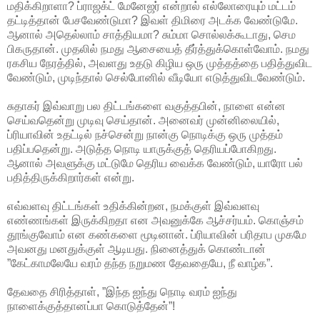
மதிக்கிறாளா? ப்ராஜக்ட் மேனேஜர் என்றால் எல்லோரையும் மட்டம்
தட்டித்தான் பேசவேண்டுமா? இவள் திமிரை அடக்க வேண்டுமே.
ஆனால் அதெல்லாம் சாத்தியமா? சும்மா சொல்லக்கூடாது, செம
பிகருதான். முதலில் நமது ஆசையைத் தீர்த்துக்கொள்வோம். நமது
ரகசிய நேரத்தில், அவளது உதடு கிழிய ஒரு முத்தத்தை பதித்துவிட
வேண்டும், முடிந்தால் செல்போனில் வீடியோ எடுத்துவிடவேண்டும்.
சுதாகர் இவ்வாறு பல திட்டங்களை வகுத்தபின், நாளை என்ன
செய்வதென்று முடிவு செய்தான். அனைவர் முன்னிலையில்,
ப்ரியாவின் உதட்டில் நச்சென்று நான்கு நொடிக்கு ஒரு முத்தம்
பதிப்பதென்று. அடுத்த நொடி யாருக்குத் தெரியப்போகிறது.
ஆனால் அவளுக்கு மட்டுமே தெரிய வைக்க வேண்டும், யாரோ பல்
பதித்திருக்கிறார்கள் என்று.
எவ்வளவு திட்டங்கள் உதிக்கின்றன, நமக்குள் இவ்வளவு
எண்ணங்கள் இருக்கிறதா என அவனுக்கே ஆச்சர்யம். கொஞ்சம்
தூங்குவோம் என கண்களை மூடினான். ப்ரியாவின் பரிதாப முகமே
அவனது மனதுக்குள் ஆடியது. நினைத்துக் கொண்டான்
”கேட்காமலேயே வரம் தந்த நறுமண தேவதையே, நீ வாழ்க”.
தேவதை சிரித்தாள், ”இந்த ஐந்து நொடி வரம் ஐந்து
நாளைக்குத்தானப்பா கொடுத்தேன்”!