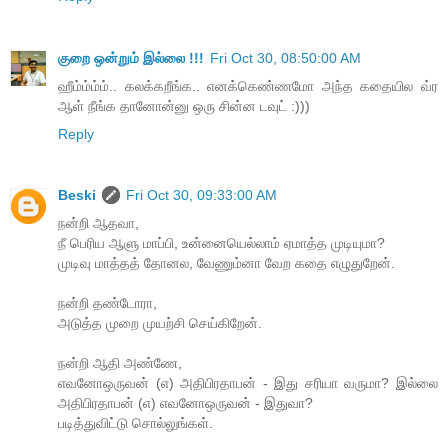
குறை ஒன்றும் இல்லை !!!
Fri Oct 30, 08:50:00 AM
ஹீம்ம்ம்ம்.. கலக்கறீங்க.. எனக்கெண்ணமோ அந்த கதையில வ்ர
ஆள் நீங்க தானோன்னு ஒரு சின்ன டவுட் :)))
Reply
Beski
Fri Oct 30, 09:33:00 AM
நன்றி ஆதவா,
நீ பெரிய ஆளு மாப்பி, உன்னையெல்லாம் ஏமாத்த முடியுமா?
முடிவு மாத்தத் தோனல, வேணும்னா வேற கதை எழுதுறேன்.
நன்றி தண்டோரா,
அடுத்த முறை முயற்சி செய்கிறேன்.
நன்றி ஆதி அண்ணே,
எவனோஒருவன் (எ) அதிபிரதாபன் - இது சரியா வருமா? இல்லை
அதிபிரதாபன் (எ) எவனோஒருவன் - இதுவா?
படித்துவிட்டு சொல்லுங்கள்.