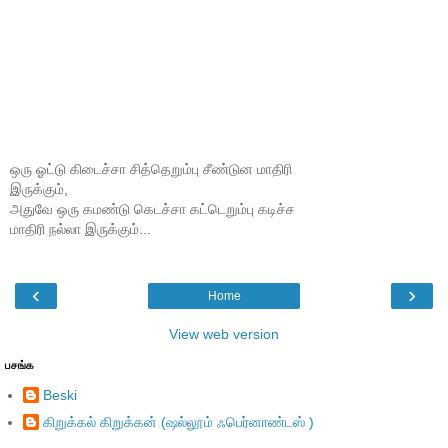
ஒரு ஓட்டு கிடைச்சா சித்தெறும்பு சீண்டுன மாதிரி
இருக்கும்,
அதுவே ஒரு கமண்டு கெடச்சா கட்டெறும்பு கடிச்ச
மாதிரி நல்லா இருக்கும்...
‹
›
Home
View web version
பசங்க
Beski
கிறுக்கல் கிறுக்கன் (ஷல்லூம் ஃபெர்னாண்டஸ் )