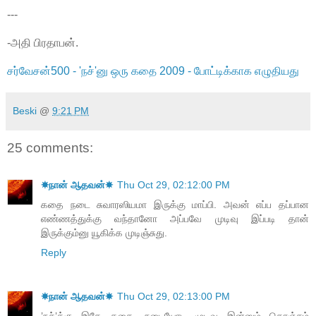
---
-அதி பிரதாபன்.
சர்வேசன்500 - 'நச்'னு ஒரு கதை 2009 - போட்டிக்காக எழுதியது
Beski
@
9:21 PM
25 comments:
☀நான் ஆதவன்☀
Thu Oct 29, 02:12:00 PM
கதை நடை சுவாரஸியமா இருக்கு மாப்பி. அவன் எப்ப தப்பான
எண்ணத்துக்கு வந்தானோ அப்பவே முடிவு இப்படி தான்
இருக்கும்னு யூகிக்க முடிஞ்சுது.
Reply
☀நான் ஆதவன்☀
Thu Oct 29, 02:13:00 PM
’நச்’க்கு இதே கதை, நடையோட முடிவு இன்னும் கொஞ்சம்