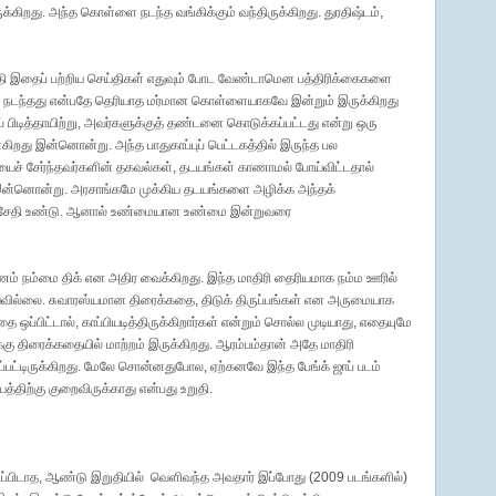
ுக்கிறது. அந்த கொள்ளை நடந்த வங்கிக்கும் வந்திருக்கிறது. துரதிஷ்டம்,
 கருதி இதைப் பற்றிய செய்திகள் எதுவும் போட வேண்டாமென பத்திரிக்கைகளை
ன நடந்தது என்பதே தெரியாத மர்மான கொள்ளையாகவே இன்றும் இருக்கிறது
டித்தாயிற்று, அவர்களுக்குத் தண்டனை கொடுக்கப்பட்டது என்று ஒரு
றது இன்னொன்று. அந்த பாதுகாப்புப் பெட்டகத்தில் இருந்த பல
யைச் சேர்ந்தவர்களின் தகவல்கள், தடயங்கள் காணாமல் போய்விட்டதால்
 இன்னொன்று. அரசாங்கமே முக்கிய தடயங்களை அழிக்க அந்தக்
ு சேதி உண்டு. ஆனால் உண்மையான உண்மை இன்றுவரை
ாரணம் நம்மை திக் என அதிர வைக்கிறது. இந்த மாதிரி தைரியமாக நம்ம ஊரில்
டியவில்லை. சுவாரஸ்யமான திரைக்கதை, திடுக் திருப்பங்கள் என அருமையாக
 ஒப்பிட்டால், காப்பியடித்திருக்கிறார்கள் என்றும் சொல்ல முடியாது, எதையுமே
கு திரைக்கதையில் மாற்றம் இருக்கிறது. ஆரம்பம்தான் அதே மாதிரி
பட்டிருக்கிறது. மேலே சொன்னதுபோல, ஏற்கனவே இந்த பேங்க் ஜாப் படம்
யத்திற்கு குறைவிருக்காது என்பது உறுதி.
ிப்பிடாத, ஆண்டு இறுதியில் வெளிவந்த அவதார் இப்போது (2009 படங்களில்)