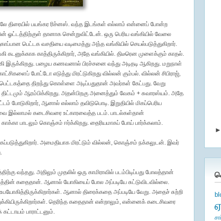
 முதலே திரையில் பயங்கர ரிச்னஸ். வந்த இடங்கள் எல்லாம் என்னைப் போன்ற
் ஓட்டத்திற்குள் தானாக சென்றுவிட்டேன். ஒரு பெரிய வங்கியில் வேலை
காப்பான பெட்டக வசதியை வடிமைத்து அந்த வங்கியில் செயல்படுத்துகிறார்.
கடனுக்காக காத்திருக்கிறார், அதே வங்கியில். திடீரென முளைக்கும் காதல்.
ி இருக்கிறது. பழைய கணவனால் பிரச்சனை வந்து அடிதடி ஆகிறது. மறுநாள்
சிகளைப் போட்டோ எடுத்து மிரட்டுகிறது வில்லன் கும்பல். வில்லன் சிபிராஜ்,
 பெட்டகத்தை திறந்து கொள்ளை அடிப்பதுதான் அவர்கள் கேட்பது. வேறு
ிட்டமும் ஆரம்பிக்கிறது. அதன்பிறகு அனைத்தும் வேகம் + சுவாரஸ்யம். அதே
ட்டம் போடுகிறார், ஆனால் எல்லாம் தவிடுபொடி. இறுதியில் மிகப்பெரிய
ுவை இல்லாமல் கடைசிவரை உட்காரவைத்த படம். பாடல்கள்தான்
ாக்கா பாடலும் கொஞ்சம் ஈர்க்கிறது. தைரியமாகப் போய் பார்க்கலாம்.
கப்படுத்துகிறார். அமைதியாக மிரட்டும் வில்லன், கொஞ்சம் நக்கலுடன். இவர்
.
ிற்கு வந்தது. அதிலும் முதலில் ஒரு காமிராவில் படம்பிடிப்பது போலத்தான்
க
டத்தின் கதைதான். ஆனால் யோகியைப் போல அப்படியே சுட்டுவிடவில்லை.
உபயோகித்திருக்கிறார்கள். ஆனால் திரைக்கதை அப்படியே வேறு. அதைச் சுற்றி
b
கியிருக்கிறார்கள். தெரிந்த கதைதான் என்றாலும், என்னைக் கடைசிவரை
கட்டாயம் பாராட்டனும்.
சா