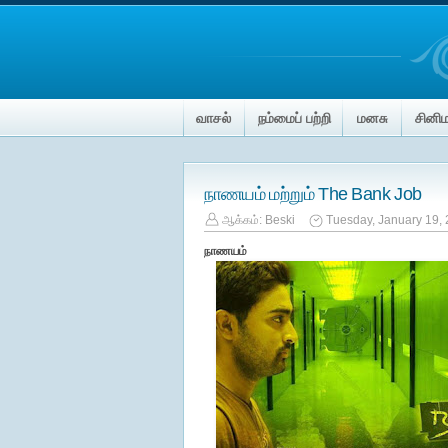
வாசல்
நம்மைப் பற்றி
மனசு
சினி
நாணயம் மற்றும் The Bank Job
ஆக்கம்:
Beski
Tuesday, January 19,
நாணயம்