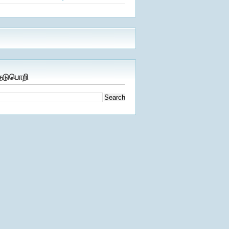
ேடுபொறி