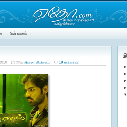
மா
பின் வாசல்
இ
 2010
பிரிவு:
சினிமா
,
விமர்சனம்
18 ஊக்கங்கள்