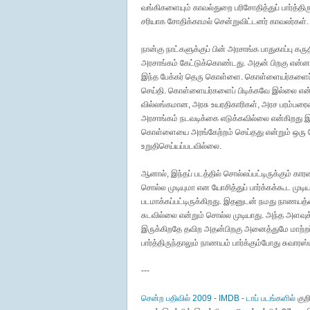
வங்கிகளையும் காவல்துறை பரிசோதித்துப் பார்த்திர
சரியாக சோதிக்காமல் சென்றுவிட்டனர் காவலர்கள்.
நான்கு நாட்களுக்குப் பின் அரசாங்க பாதுகாப்பு
அரசாங்கம் கேட்டுக்கொண்டது. அதன் பிறகு என்
இந்த பேக்கர் தெரு கொள்ளை. கொள்ளையர்களைப் பி
செய்தி. கொள்ளையர்களைப் பிடிக்கவே இல்லை என்கி
வில்லங்கமான, அரசு உயரதிகாரிகள், அரச பரம்பரை
அரசாங்கம் நடவடிக்கை எடுக்கவில்லை என்கிறது
கொள்ளையை அரங்கேற்றம் செய்தது என்றும் ஒர
உறுதிசெய்யப்படவில்லை.
ஆனால், இந்தப் படத்தில் சொல்லப்பட்டிருக்கும் க
சொல்ல முடியுமா என யோசித்துப் பார்க்கக்கூட மு
படமாக்கப்பட்டிருக்கிறது. இதனுடன் நமது நாணயத்தை
சுடவில்லை என்றும் சொல்ல முடியாது. அந்த அளவுக்
இருக்கிறதே தவிற அதன்பிறகு அனைத்துமே மாற்றப்
பார்த்திருந்தாலும் நாணயம் பார்க்கும்போது சுவாரஸ்
---
சென்ற பதிவில் 2009 - IMDB - டாப் படங்களில்
குற