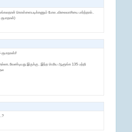
ங்கலதான் கொள்ளையடிக்கணும் போல..விலைவாசியை பார்த்தால்..
 ரூபாதான்)
 ரூபாதான்//
்லாடவேண்டியது இருக்கு.. இந்த பெரிய ஆளுங்க 135 பத்தி
்தல
..?