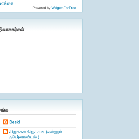
ொக்கை
Powered by
WidgetsForFree
திவாசகர்கள்
சங்க
Beski
கிறுக்கல் கிறுக்கன் (ஷல்லூம்
ஃபெர்னாண்டஸ் )