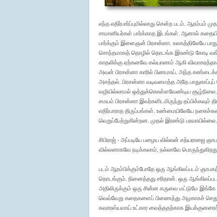
எந்த எதிர்பார்ப்புமில்லாது சென்ற படம். ஆரம்பம்
சாமானியர்கள் பார்க்காத இடங்கள். ஆனால் கதையின
பார்க்கும் இளைஞன் பிரசன்னா. உலகத்திலேயே பாது
சொந்தமாகத் தொழில் தொடங்க இரண்டு கோடி வங்கி 
காதலிக்கு ஏற்கனவே கல்யாணம் ஆகி விவாகரத்தாக
அவன் பிரசன்னா காரில் பிணமாய். அந்த சண்டைக்காட்
அசத்தல். பிரசன்னா வடிவமைத்த அதே பாதுகாப்புப்
வழியில்லாமல் ஒத்துக்கொள்ளவேண்டிய சூழ்நிலை. த
சமயம் பிரசன்னா இவர்களிடமிருந்து தப்பிக்கவும் தி
எதிர்பாராத திருப்பங்கள். உண்மையிலேயே நகைச்ச
வெறுப்பேற்றுகின்றன. முதல் இரண்டு பரவாயில்லை. க
சிபிராஜ் - அப்படியே பழைய வில்லன் சத்யராஜை ஞாப
வில்லனாகவே நடிக்கலாம், நல்லாவே பொருந்துகிறது
படம் ஆரம்பிக்கும்போதே ஒரு ஆங்கிலப்படம் ஞாபகத்த
தொடங்கும். நினைத்தது சரிதான். ஒரு ஆங்கிலப்ப
அதிலிருக்கும் ஒரு சின்ன கருவை மட்டுமே இங்கே 
வெவ்வேறு கதைகளைப் பிணைத்து அழகாகச் செதுக்
சுவாரஸ்யமாய் உட்கார வைத்ததற்காக இயக்குனரைக் 