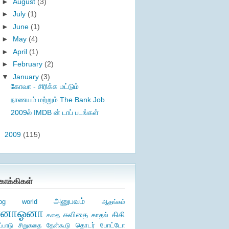
►
August
(3)
►
July
(1)
►
June
(1)
►
May
(4)
►
April
(1)
►
February
(2)
▼
January
(3)
கோவா - சிரிக்க மட்டும்
நாணயம் மற்றும் The Bank Job
2009ல் IMDB ன் டாப் படங்கள்
►
2009
(115)
ொக்கிகள்
அனுபவம்
log world
ஆதங்கம்
ஏனாஓனா
கிகி
கவிதை
காதல்
கதை
தொடர்
ப்பாடு
சிறுகதை
தேன்கூடு
போட்டோ