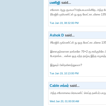
மணிஜி
said...
சமோசா ஆறு ரூபாயா?அநியாயமாக்கீதே..அந்த பே
(மேஜிக் மூமெண்ட்ஸ் நு ஒரு வோட்கா..விலை 135
Tue Jan 19, 08:32:00 PM
Ashok D
said...
//மேஜிக் மூமெண்ட்ஸ் நு ஒரு வோட்கா..விலை 135
இளைஞர்களான நாங்களே 70+2 ரூ சரக்குக்கே அல
பேசறாங்க... என்ன ஒரு ஏற்ற தாழ்வு இந்த சமூகத
இதுவும் பின்நவினத்துவமா?
Tue Jan 19, 10:13:00 PM
Cable சங்கர்
said...
அந்த சமோசாவை ரெகமண்ட் செய்த நண்பர் யாரு
Wed Jan 20, 01:00:00 AM