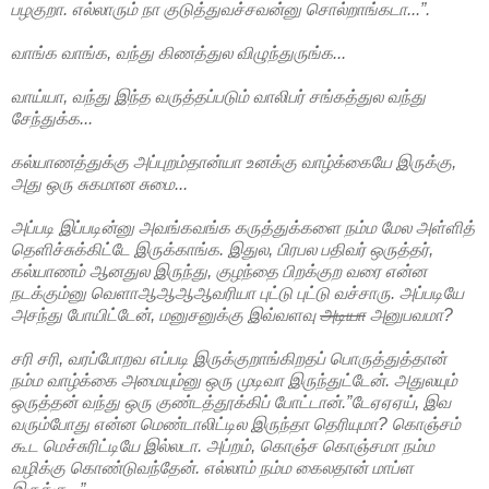
பழகுறா. எல்லாரும் நா குடுத்துவச்சவன்னு சொல்றாங்கடா...”.
வாங்க வாங்க, வந்து கிணத்துல விழுந்துருங்க...
வாய்யா, வந்து இந்த வருத்தப்படும் வாலிபர் சங்கத்துல வந்து
சேந்துக்க...
கல்யாணத்துக்கு அப்புறம்தான்யா உனக்கு வாழ்க்கையே இருக்கு,
அது ஒரு சுகமான சுமை...
அப்படி இப்படின்னு அவங்கவங்க கருத்துக்களை நம்ம மேல அள்ளித்
தெளிச்சுக்கிட்டே இருக்காங்க. இதுல, பிரபல பதிவர் ஒருத்தர்,
கல்யாணம் ஆனதுல இருந்து, குழந்தை பிறக்குற வரை என்ன
நடக்கும்னு வெளாஆஆஆஆவரியா புட்டு புட்டு வச்சாரு. அப்படியே
அசந்து போயிட்டேன், மனுசனுக்கு இவ்வளவு
அடியா
அனுபவமா?
சரி சரி, வரப்போறவ எப்படி இருக்குறாங்கிறதப் பொருத்துத்தான்
நம்ம வாழ்க்கை அமையும்னு ஒரு முடிவா இருந்துட்டேன். அதுலயும்
ஒருத்தன் வந்து ஒரு குண்டத்தூக்கிப் போட்டான்.”டேஏஏஏய், இவ
வரும்போது என்ன மெண்டாலிட்டில இருந்தா தெரியுமா? கொஞ்சம்
கூட மெச்சுரிட்டியே இல்லடா. அப்றம், கொஞ்ச கொஞ்சமா நம்ம
வழிக்கு கொண்டுவந்தேன். எல்லாம் நம்ம கைலதான் மாப்ள