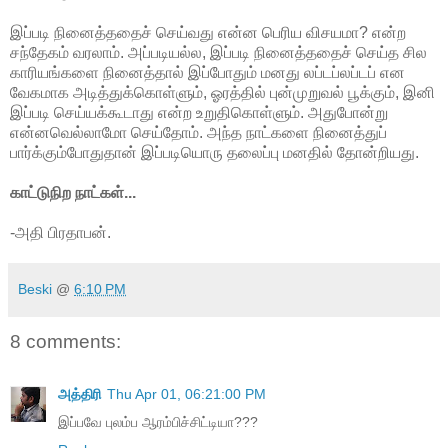
இப்படி நினைத்ததைச் செய்வது என்ன பெரிய விசயமா? என்ற
சந்தேகம் வரலாம். அப்படியல்ல, இப்படி நினைத்ததைச் செய்த சில
காரியங்களை நினைத்தால் இப்போதும் மனது லப்டப்லப்டப் என
வேகமாக அடித்துக்கொள்ளும், ஓரத்தில் புன்முறுவல் பூக்கும், இனி
இப்படி செய்யக்கூடாது என்ற உறுதிகொள்ளும். அதுபோன்று
என்னவெல்லாமோ செய்தோம். அந்த நாட்களை நினைத்துப்
பார்க்கும்போதுதான் இப்படியொரு தலைப்பு மனதில் தோன்றியது.
காட்டுநிற நாட்கள்...
-அதி பிரதாபன்.
Beski
@
6:10 PM
8 comments:
அத்திரி
Thu Apr 01, 06:21:00 PM
இப்பவே புலம்ப ஆரம்பிச்சிட்டியா???