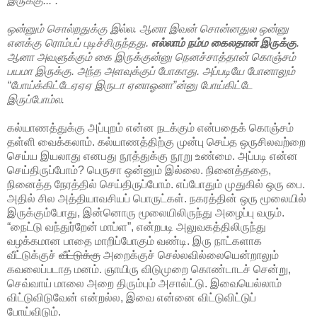
இருக்கு...”.
ஒன்னும் சொல்றதுக்கு இல்ல. ஆனா இவன் சொன்னதுல ஒன்னு
எனக்கு ரொம்பப் புடிச்சிருந்தது.
எல்லாம் நம்ம கைலதான் இருக்கு
.
ஆனா அவளுக்கும் கை இருக்குன்னு நெனச்சாத்தான் கொஞ்சம்
பயமா இருக்கு. அந்த அளவுக்குப் போகாது. அப்படியே போனாலும்
“போய்க்கிட்டேஏஏஏ இருடா ஏனாஓனா”ன்னு போய்கிட்டே
இருப்போம்ல.
கல்யாணத்துக்கு அப்புறம் என்ன நடக்கும் என்பதைக் கொஞ்சம்
தள்ளி வைக்கலாம். கல்யாணத்திற்கு முன்பு செய்த ஒருசிலவற்றை
செய்ய இயலாது எனபது நூத்துக்கு நூறு உண்மை. அப்படி என்ன
செய்திருப்போம்? பெருசா ஒன்னும் இல்லை. நினைத்ததை,
நினைத்த நேரத்தில் செய்திருப்போம். எப்போதும் முதுகில் ஒரு பை.
அதில் சில அத்தியாவசியப் பொருட்கள். நகரத்தின் ஒரு மூலையில்
இருக்கும்போது, இன்னொரு மூலையிலிருந்து அழைப்பு வரும்.
“நைட்டு வந்துர்றேன் மாப்ள”, என்றபடி அலுவகத்திலிருந்து
வழக்கமான பாதை மாறிப்போகும் வண்டி. இரு நாட்களாக
வீட்டுக்குச்
வீட்டுக்கு
அறைக்குச் செல்லவில்லையென்றாலும்
கவலைப்படாத மனம். ஞாயிரு விடுமுறை கொண்டாடச் சென்று,
செவ்வாய் மாலை அறை திரும்பும் அசால்ட்டு. இவையெல்லாம்
விட்டுவிடுவேன் என்றல்ல, இவை என்னை விட்டுவிட்டுப்
போய்விடும்.