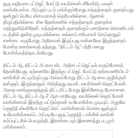
ஒரு வழியாக பட்ஜெட் போட்டு வயர்லெஸ் கீபோர்டு, மவுஸ்
வாங்கியாச்சு. அப்புறம் படம் பார்க்கும்போது சத்தத்தைக் குறைப்பது
ஒன்றும் பெரிய விசயமாகத் தெரியவில்லை. ஆனால்
திருப்தியில்லை. சில நேரங்களில் சத்தத்தைக் குறைக்க
மறந்துவிடுகிறேன். சத்தத்தைக் குறைக்கும் மனநிலை கொண்டால்
படத்தில் ஒன்ற முடியவில்லை. எல்லாம் சரியாகச் செய்தாலும்
சண்டை வருபோது அதிராமல் இருப்பது என்னவோ இழந்ததைப்
போன்ற உணர்வைத் தந்தது. “திட்டம் ஆ” பற்றி மனது
யோசிக்கத்தொடங்கியது.
திட்டம் ஆ, திட்டம் அ வை விட அதிக பட்ஜெட்டில் வரும்போலத்
தோன்றியது. ஏற்கனவே இதற்கு பட்ஜெட் போட்டு தங்கமணியிடம்
வாங்கிக் கட்டியிருப்பது அவ்வப்போது திட்டம் ஆ வை குழிக்குள்
தள்ளும். இருந்தாலும் அடுத்தது தயார். வயர்லெஸ் ஹெட்போன்.
அதை வாங்குவதற்குத் திட்டமிட்டபோது இன்னோரு யோசனை.
திட்டம் ஆ, திட்டம் ஆ-2 ஆக மாறியது. வயர்லெஸ் ஹெட்போன்
வாங்கினால் இதற்கு மட்டும்தான் உபயோகிக்க முடியும். அதுவே
ப்ளூடூத் ஸ்டீரியோ ஹெட்செட் வாங்கினால் மொபைலுக்கும்
உபயோகிக்கலாம். அப்படியே ஒரு ப்ளூடூத் டாக்கில் வாங்கி
கம்ப்யுட்டரில் பொருத்தி, இரண்டையும் இணைத்து படமும்
பார்க்கலாம்.