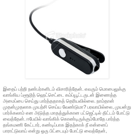
இதைப் பற்றி நண்பர்களிடம் விசாரித்தேன். எவரும் மொபைலுக்கு
வாங்கிய ப்ளூடூத் ஹெட்செட்டை கம்ப்யூட்டருடன் இணைத்த
அமைப்பை செய்து பார்த்ததாகத் தெரியவில்லை. நாம்தான்
முதன்முதலாக முயற்சி செய்ய வேண்டுமா? பரவாயில்லை, முயன்று
பார்க்கலாம் என அடுத்த மாதத்துக்கான பட்ஜெட்டில் திட்டம் போட்டு
வைத்தேன். ஈபேயில் வாங்கிக் கொண்டிருக்கும்போதே பார்த்த
தங்கமணி கேட்டார், கண்டிப்பாக இதற்காக் நீ என்னைப்
பாராட்டுவாய் என்று ஒரு பிட்டையும் போட்டு வைத்தேன்,