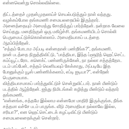
என்னவென்று சொல்லவில்லை.
திட்டத்தைச் முதன்முதலாய்ச் செயல்படுத்தும் நாள் வந்தது.
வழக்கம்போல தங்கமணி சமையலறையில் இருந்தார்.
அனைத்தையும் அமைத்து சோதித்துப் பார்த்தேன். நன்றாக வேலை
செய்தது. மனதிற்குள் ஒரு மகிழ்ச்சி. தங்கமணியிடம் சொல்லி
பெருமைபட்டுக்கொள்ளலாம். அமைதியாகப் படத்தை
ஆரம்பித்தேன்.
”சத்தம் போடாம அப்படி என்னதான் பண்றீங்க?”, தங்கமணி.
நான் படத்தை நிறுத்திவிட்டு, “பாத்தியா, இந்த ப்ளூடூத் ஹெட்செட்ட
கம்ப்யூட்டரோட கனெக்ட் பண்ணிருக்கேன், நா நல்லா சத்தத்தோட
படம் பாப்பேன், சத்தம் வெளியவும் கேக்காது, அப்படியே இத
போனுக்கும் யூஸ் பண்ணிக்கலாம், எப்டி ஐடியா?”, என்றேன்
பெருமையாக.
வித்தியாசமாகப் பார்த்துவிட்டுச் சென்றுவிட்டார். நான் மீண்டும்
படத்தில் ஆழ்ந்தேன். ஐந்து நிமிடங்கள் கழித்து மீண்டும் வந்தார்
தங்கமணி,
“என்னங்க, சத்தமே இல்லாம என்னமோ மாதிரி இருக்குங்க, நீங்க
சத்தமா வச்சே படம் பாருங்க. வீடு அமைதியா நல்லாவே இல்ல,
சரியா?”, என ஹெட்செட்டைக் கழட்டிவிட்டு மீண்டும்
சமையலைறைக்குள் சென்றார்.