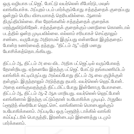
ஒரு வழியாக பட்ஜெட் போட்டு வயர்லெஸ் கீபோர்டு, மவுஸ்
வாங்கியாச்சு. அப்புறம் படம் பார்க்கும்போது சத்தத்தைக் குறைப்பது
ஒன்றும் பெரிய விசயமாகத் தெரியவில்லை. ஆனால்
திருப்தியில்லை. சில நேரங்களில் சத்தத்தைக் குறைக்க
மறந்துவிடுகிறேன். சத்தத்தைக் குறைக்கும் மனநிலை கொண்டால்
படத்தில் ஒன்ற முடியவில்லை. எல்லாம் சரியாகச் செய்தாலும்
சண்டை வருபோது அதிராமல் இருப்பது என்னவோ இழந்ததைப்
போன்ற உணர்வைத் தந்தது. “திட்டம் ஆ” பற்றி மனது
யோசிக்கத்தொடங்கியது.
திட்டம் ஆ, திட்டம் அ வை விட அதிக பட்ஜெட்டில் வரும்போலத்
தோன்றியது. ஏற்கனவே இதற்கு பட்ஜெட் போட்டு தங்கமணியிடம்
வாங்கிக் கட்டியிருப்பது அவ்வப்போது திட்டம் ஆ வை குழிக்குள்
தள்ளும். இருந்தாலும் அடுத்தது தயார். வயர்லெஸ் ஹெட்போன்.
அதை வாங்குவதற்குத் திட்டமிட்டபோது இன்னோரு யோசனை.
திட்டம் ஆ, திட்டம் ஆ-2 ஆக மாறியது. வயர்லெஸ் ஹெட்போன்
வாங்கினால் இதற்கு மட்டும்தான் உபயோகிக்க முடியும். அதுவே
ப்ளூடூத் ஸ்டீரியோ ஹெட்செட் வாங்கினால் மொபைலுக்கும்
உபயோகிக்கலாம். அப்படியே ஒரு ப்ளூடூத் டாக்கில் வாங்கி
கம்ப்யுட்டரில் பொருத்தி, இரண்டையும் இணைத்து படமும்
பார்க்கலாம்.