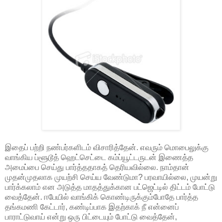
இதைப் பற்றி நண்பர்களிடம் விசாரித்தேன். எவரும் மொபைலுக்கு
வாங்கிய ப்ளூடூத் ஹெட்செட்டை கம்ப்யூட்டருடன் இணைத்த
அமைப்பை செய்து பார்த்ததாகத் தெரியவில்லை. நாம்தான்
முதன்முதலாக முயற்சி செய்ய வேண்டுமா? பரவாயில்லை, முயன்று
பார்க்கலாம் என அடுத்த மாதத்துக்கான பட்ஜெட்டில் திட்டம் போட்டு
வைத்தேன். ஈபேயில் வாங்கிக் கொண்டிருக்கும்போதே பார்த்த
தங்கமணி கேட்டார், கண்டிப்பாக இதற்காக் நீ என்னைப்
பாராட்டுவாய் என்று ஒரு பிட்டையும் போட்டு வைத்தேன்,