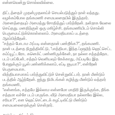
என்னவென்று சொல்லவில்லை.
திட்டத்தைச் முதன்முதலாய்ச் செயல்படுத்தும் நாள் வந்தது.
வழக்கம்போல தங்கமணி சமையலறையில் இருந்தார்.
அனைத்தையும் அமைத்து சோதித்துப் பார்த்தேன். நன்றாக வேலை
செய்தது. மனதிற்குள் ஒரு மகிழ்ச்சி. தங்கமணியிடம் சொல்லி
பெருமைபட்டுக்கொள்ளலாம். அமைதியாகப் படத்தை
ஆரம்பித்தேன்.
”சத்தம் போடாம அப்படி என்னதான் பண்றீங்க?”, தங்கமணி.
நான் படத்தை நிறுத்திவிட்டு, “பாத்தியா, இந்த ப்ளூடூத் ஹெட்செட்ட
கம்ப்யூட்டரோட கனெக்ட் பண்ணிருக்கேன், நா நல்லா சத்தத்தோட
படம் பாப்பேன், சத்தம் வெளியவும் கேக்காது, அப்படியே இத
போனுக்கும் யூஸ் பண்ணிக்கலாம், எப்டி ஐடியா?”, என்றேன்
பெருமையாக.
வித்தியாசமாகப் பார்த்துவிட்டுச் சென்றுவிட்டார். நான் மீண்டும்
படத்தில் ஆழ்ந்தேன். ஐந்து நிமிடங்கள் கழித்து மீண்டும் வந்தார்
தங்கமணி,
“என்னங்க, சத்தமே இல்லாம என்னமோ மாதிரி இருக்குங்க, நீங்க
சத்தமா வச்சே படம் பாருங்க. வீடு அமைதியா நல்லாவே இல்ல,
சரியா?”, என ஹெட்செட்டைக் கழட்டிவிட்டு மீண்டும்
சமையலைறைக்குள் சென்றார்.