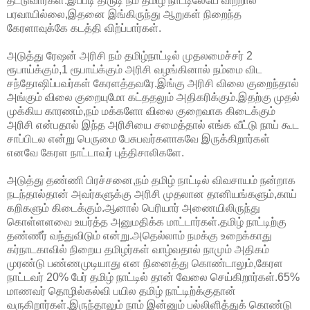
தட்டுவார்கள்.இப்படி திருடி நம் தமிழ் நாட்டிலேயே விற்றால்
பரவாயில்லை,இதனை இங்கிருந்து ஆறுகள் நிறைந்த
கேரளாவுக்கே கடத்தி விற்ப்பார்கள்.
அடுத்து ரேஷன் அரிசி நம் தமிழ்நாட்டில் முதலமைச்சர் 2
ரூபாய்க்கும்,1 ரூபாய்க்கும் அரிசி வழங்கினால் நம்மை விட
சந்தோஷிப்பவர்கள் கேரளத்தவரே.இங்கு அரிசி விலை குறைந்தால்
அங்கும் விலை குறையுமோ கட்ததலும் அதிகரிக்கும்.இதற்கு முதல்
முக்கிய காரணம்,நம் மக்களோ விலை குறைவாக கிடைக்கும்
அரிசி என்பதால் இந்த அரிசியை சமைத்தால் எங்க வீட்டு நாய் கூட
சாப்பிடல என்று பெருமை பேசுபவர்களாகவே இருக்கிறார்கள்
எனவே கேரள நாட்டாவர் புத்திசாலிகளே.
அடுத்து தண்ணி பிரச்சனை,நம் தமிழ் நாட்டில் விவசாயம் நன்றாக
நடந்தால்தான் அவர்களுக்கு அரிசி முதலான தானியங்களும்,காய்
கறிகளும் கிடைக்கும்.ஆனால் பெரியார் அணையிலிருந்து
கொள்ளளவை உயர்த்த அனுமதிக்க மாட்டார்கள்.தமிழ் நாட்டிற்கு
தண்ணீர் வந்துவிடும் என்று.அதெல்லாம் நமக்கு உறைக்காது
கர்நாடகாவில் நிறைய தமிழர்கள் வாழ்வதால் நாமும் அதிகம்
முரண்டு பண்ணமுடியாது என நினைத்து கொண்டாலும்,கேரள
நாட்டவர் 20% பேர் தமிழ் நாட்டில் தான் வேலை செய்கிறார்கள்.65%
மாணவர் தொழில்கல்வி பயில தமிழ் நாட்டிற்க்குதான்
வருகிறார்கள்.இருந்தாலும் நாம் இன்னும் பல்லிளித்துக் கொண்டு