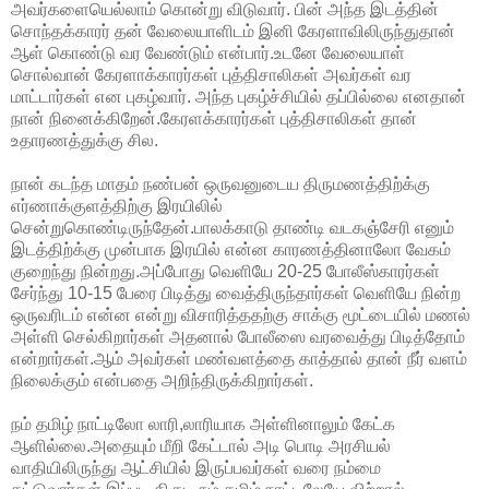
அவர்களையெல்லாம் கொன்று விடுவார். பின் அந்த இடத்தின்
சொந்தக்காரர் தன் வேலையாளிடம் இனி கேரளாவிலிருந்துதான்
ஆள் கொண்டு வர வேண்டும் என்பார்.உடனே வேலையாள்
சொல்வான் கேரளாக்காரர்கள் புத்திசாலிகள் அவர்கள் வர
மாட்டார்கள் என புகழ்வார். அந்த புகழ்ச்சியில் தப்பில்லை எனதான்
நான் நினைக்கிறேன்.கேரளக்காரர்கள் புத்திசாலிகள் தான்
உதாரணத்துக்கு சில.
நான் கடந்த மாதம் நண்பன் ஒருவனுடைய திருமணத்திற்க்கு
எர்ணாக்குளத்திற்கு இரயிலில்
சென்றுகொண்டிருந்தேன்.பாலக்காடு தாண்டி வடகஞ்சேரி எனும்
இடத்திற்க்கு முன்பாக இரயில் என்ன காரணத்தினாலோ வேகம்
குறைந்து நின்றது.அப்போது வெளியே 20-25 போலீஸ்காரர்கள்
சேர்ந்து 10-15 பேரை பிடித்து வைத்திருந்தார்கள் வெளியே நின்ற
ஒருவரிடம் என்ன என்று விசாரித்ததற்கு சாக்கு மூட்டையில் மணல்
அள்ளி செல்கிறார்கள் அதனால் போலீஸை வரவைத்து பிடித்தோம்
என்றார்கள்.ஆம் அவர்கள் மண்வளத்தை காத்தால் தான் நீர் வளம்
நிலைக்கும் என்பதை அறிந்திருக்கிறார்கள்.
நம் தமிழ் நாட்டிலோ லாரி,லாரியாக அள்ளினாலும் கேட்க
ஆளில்லை.அதையும் மீறி கேட்டால் அடி பொடி அரசியல்
வாதியிலிருந்து ஆட்சியில் இருப்பவர்கள் வரை நம்மை