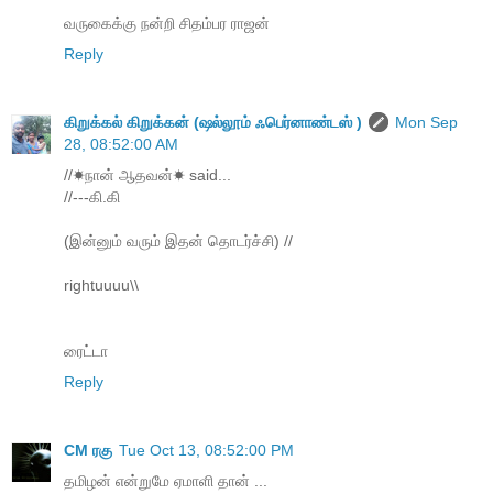
வருகைக்கு நன்றி சிதம்பர ராஜன்
Reply
கிறுக்கல் கிறுக்கன் (ஷல்லூம் ஃபெர்னாண்டஸ் )
Mon Sep
28, 08:52:00 AM
//☀நான் ஆதவன்☀ said...
//---கி.கி
(இன்னும் வரும் இதன் தொடர்ச்சி) //
rightuuuu\\
ரைட்டா
Reply
CM ரகு
Tue Oct 13, 08:52:00 PM
தமிழன் என்றுமே ஏமாளி தான் ...