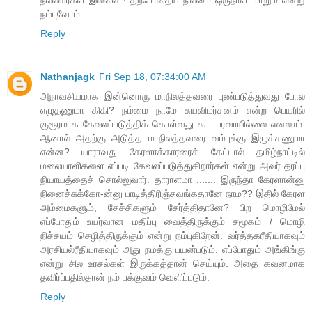
நம்புவோம்.
Reply
Nathanjagk
Fri Sep 18, 07:34:00 AM
அநாவசியமாக இன்னொரு மாநிலத்தவரை புண்படுத்துவது ​போல
எழுதணுமா கிகி? நம்மை நாமே சுயவிமர்சனம் என்ற ​பெயரில்
குரூரமாக ​கேவலப்படுத்திக் ​கொள்வது கூட பரவாயில்லை எனலாம்.
ஆனால் அதற்கு அடுத்த மாநிலத்தவரை வம்புக்கு இழுக்கணுமா
என்ன? யாராவது ​கேரளாக்காரரைக் ​கேட்டால் தமிழ்நாட்டில்
மலையாளிகளை எப்படி கேவலப்படுத்துகிறார்கள் என்று அவர் தரப்பு
நியாயத்தைச் சொல்லுவார். தாராளமா ....... இருந்தா கேரளான்னு
நினைச்சுக்கோ-ன்னு பாடித்திரிஞ்சவங்கதானே நாம?? இதில் கேரள
அம்மைகளும், ​சேச்சிகளும் ​சேர்த்திதானே? பிற ​மொழி​மேல்
எப்போதும் உயர்வான மதிப்பு ​வைத்திருக்கும் சமூகம் / ​மொழி
நிச்சயம் ​செழித்திருக்கும் என்று நம்புகிறேன். வர்த்தகரீதியாகவும்
அரசியல்ரீதியாகவும் அது நமக்கு பயன்படும். எப்போதும் அங்கிங்கு
என்று சில உரசல்கள் இருக்கத்தான் செய்யும். அதை கவனமாக
தவிர்ப்பதில்தான் நம் பக்குவம் வெளிப்படும்.
Reply