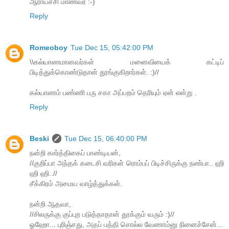
ஆராய்ச்சி மாணவர் :-)
Reply
Romeoboy
Tue Dec 15, 05:42:00 PM
\\கல்யாணமானவர்கள் மனைவியைக் கட்டிப்
பிடித்துக்கொண்டுதான் தூங்குகிறார்கள். :)//
கல்யாணம் பண்ணி பரு சகா அப்பறம் தெரியும் ஏன் என்று .
Reply
Beski
Tue Dec 15, 06:40:00 PM
நன்றி கார்த்திகைப் பாண்டியன்,
//குறிப்பா அந்தக் கடைசி வரிகள் ரொம்பப் பிடிச்சிருக்கு நண்பா.. ஹி
ஹி ஹி..//
சீக்கிரம் அமைய வாழ்த்துக்கள்.
நன்றி ஆதவா,
//சிலருக்கு குப்புற படுத்தாதான் தூக்கும் வரும் :)//
ஓஹோ... புரிஞ்சது, அதப் பத்தி சொல்ல வேணாம்னு நினைச்சேன்...