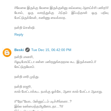
//வேலை இருக்கு வேலை இருக்குன்னு எவ்வளவு ஆராய்ச்சி பண்ற!//
யோவ், ஒரு வாரத்துக்கு அப்றம் இப்பத்தான் ஒரு பதிவு
போட்டுருக்கேன், கண்ணு வைக்காத.
நன்றி சென்ஷி.
Reply
Beski
Tue Dec 15, 06:42:00 PM
நன்றி பாலாசி,
//ஓடிபோயிட்டா என்ன பண்றதுங்கறதால கூட இருக்கலாம்.//
கேட்டுருவோம்.
நன்றி மாரி முத்து.
நன்றி ராஜூ,
கால் போட்டாக்கூட நமக்கு ஓக்கே, ஆனா கால் போட்டா ஆவாது.
//"நோ"வோட பின்னூட்டம் படிச்சீங்களா..?
இல்ல உண்மைத்தமிழனோடதா...?//