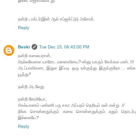
இல்ல, ஜெகாவோடது.
நன்றி டாக்டர்(இன் ஆல் சப்ஜக்ட்டு) அசோக்.
Reply
Beski
Tue Dec 15, 06:43:00 PM
நன்றி கலையரசன்,
//நல்லவேளை யாரோட மனைவியை?-ன்னு யாரும் கேக்கல பாஸ்..!//
அடப்பாவிகளா, இதுல இப்படி ஒரு உள்குத்து இருக்குதோ.... எங்க
யூத்து?
நன்றி அடலேறு.
நன்றி ரோமியோ,
//கல்யாணம் பண்ணி பரு சகா அப்பறம் தெரியும் ஏன் என்று .//
நீங்க சொன்னதுக்கும் கலை சொன்னதுக்கும் ஏதும் தொடர்பு
இல்லையே?
Reply