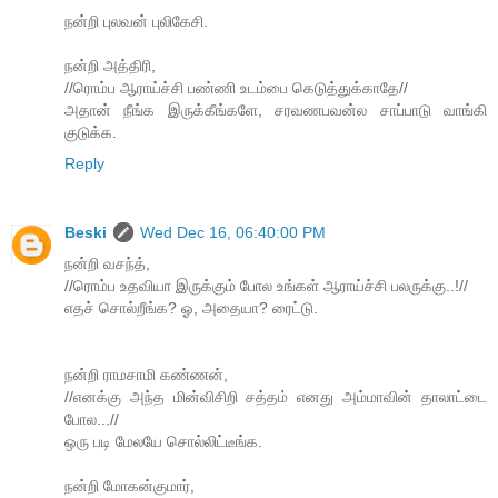
நன்றி புலவன் புலிகேசி.
நன்றி அத்திரி,
//ரொம்ப ஆராய்ச்சி பண்ணி உடம்பை கெடுத்துக்காதே//
அதான் நீங்க இருக்கீங்களே, சரவணபவன்ல சாப்பாடு வாங்கி
குடுக்க.
Reply
Beski
Wed Dec 16, 06:40:00 PM
நன்றி வசந்த்,
//ரொம்ப உதவியா இருக்கும் போல உங்கள் ஆராய்ச்சி பலருக்கு..!//
எதச் சொல்றீங்க? ஓ, அதையா? ரைட்டு.
நன்றி ராமசாமி கண்ணன்,
//எனக்கு அந்த மின்விசிறி சத்தம் எனது அம்மாவின் தாலாட்டை
போல...//
ஒரு படி மேலயே சொல்லிட்டீங்க.
நன்றி மோகன்குமார்,