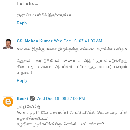
Ha ha ha ...
ராஜு செம பார்மில் இருக்காருப்பா
Reply
CS. Mohan Kumar
Wed Dec 16, 07:41:00 AM
//வேலை இருக்கு வேலை இருக்குன்னு எவ்வளவு ஆராய்ச்சி பண்ற!//
ஆதவன்... ரைட்டு!! போன் பண்ணா கூட அதி பிரதாபன் எடுக்கிறது
கிடையாது. என்னமா ஆராய்ச்சி மட்டும் (ஒரு வாரமா) பண்றார்
பாருங்க!!
Reply
Beski
Wed Dec 16, 06:37:00 PM
நன்றி கேபில்ஜி,
//oru ராத்திரி நீயே கால் மாற்றி போட்டு கிடுக்கி கொண்டதை பற்றி
எழுதவில்லையே..//
எழுதினா முடிச்சவிக்கின்னு சொல்லிட மாட்டாங்களா?