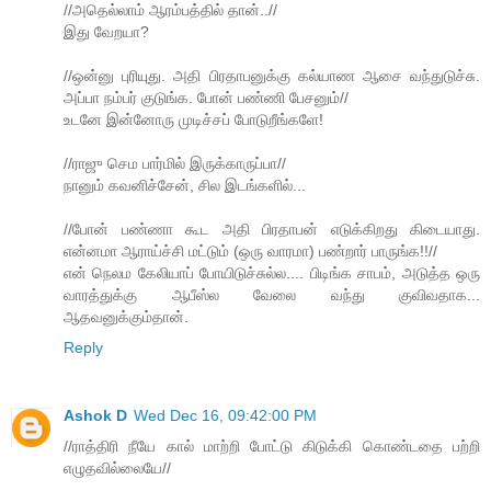
//அதெல்லாம் ஆரம்பத்தில் தான்..//
இது வேறயா?
//ஒன்னு புரியுது. அதி பிரதாபனுக்கு கல்யாண ஆசை வந்துடுச்சு.
அப்பா நம்பர் குடுங்க. போன் பண்ணி பேசனும்//
உடனே இன்னோரு முடிச்சப் போடுறீங்களே!
//ராஜு செம பார்மில் இருக்காருப்பா//
நானும் கவனிச்சேன், சில இடங்களில்...
//போன் பண்ணா கூட அதி பிரதாபன் எடுக்கிறது கிடையாது.
என்னமா ஆராய்ச்சி மட்டும் (ஒரு வாரமா) பண்றார் பாருங்க!!//
என் நெலம கேலியாப் போயிடுச்சுல்ல.... பிடிங்க சாபம், அடுத்த ஒரு
வாரத்துக்கு ஆபீஸ்ல வேலை வந்து குவிவதாக...
ஆதவனுக்கும்தான்.
Reply
Ashok D
Wed Dec 16, 09:42:00 PM
//ராத்திரி நீயே கால் மாற்றி போட்டு கிடுக்கி கொண்டதை பற்றி
எழுதவில்லையே//