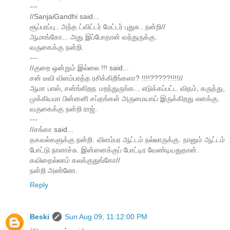
---
//SanjaiGandhi said...
சூப்பரப்பு.. அந்த ட்விட்டர் மேட்டர் புதுசு.. நன்றி//
ஆமாங்கோ... அது இப்போதான் வந்துருக்கு.
வருகைக்கு நன்றி.
---
//குறை ஒன்றும் இல்லை !!! said...
சன் டீவி விளம்பரத்த ரசிக்கிறீங்களா? !!!!?????!!!!//
ஆமா பாஸ், சன்ங்கிறத மறந்துருங்க... எடுக்கப்பட்ட விதம், கருத்து,
முக்கியமா பின்னனி சப்தங்கள் அருமையாய் இருக்கிறது எனக்கு.
வருகைக்கு நன்றி ராஜ்.
---
//சங்கா said...
தகவல்களுக்கு நன்றி. விளம்பர ஆட்டம் நல்லாருக்கு. நானும் ஆட்டம்
போட்டு நாளாச்சு. இன்னைக்குப் போட்டிர வேண்டியதுதான்.
கவிதைல்லாம் கலக்குதுங்கோ//
நன்றி அண்ணே.
Reply
Beski
Sun Aug 09, 11:12:00 PM