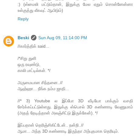
:) (ஸ்மைலி மட்டும்தான், இதுக்கு மேல ஏதும் சொன்னேன்னா
உள்குத்து லீகவுட் ஆயிடும்)
Reply
Beski
Sun Aug 09, 11:14:00 PM
//கார்த்திக் said...
/*சிறு துளி
ஒரு ரவுண்டு,
காலி பாட்டில்கள். */
அருமையான சிந்தனை..//
ஆஹ்ஹா... நீங்க நம்ம ஜாதி...
//* 3) Youtube ல இப்போ 3D வீடியோ பாக்கும் வசதி
சேர்க்கப்பட்டுள்ளது. இதுக்கு ஸ்பெசல் 3D கண்ணாடி வேணுமாம்
(அதத் தேடித்தான் அலஞ்சிட்டு இருக்கேன்). */
இப்பதான் தெரிஞ்சிகிட்டேன்.. நன்றி..//
ஆமா... அந்த 3D கண்ணாடி இருந்தா அற்புதமாக தெரியும்.