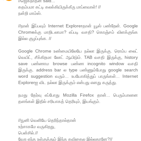
//ஜெகநாதன் said...
கதம்பமா கட்டி கலக்கியிருக்கீரு மாப்ளவாள்! //
நன்றி மாம்ஸ்.
//நான் இப்பவும் Internet Explorerதான் யூஸ் பண்றேன். Google
Chromeக்கு மாறிடலாமா? எப்படி வசதி? ​கொஞ்சம் விளக்குங்க
இல்ல குழப்புங்க. //
Google Chrome உண்மையிலேயே நல்லா இருக்கு. ரொம்ப லைட்
வெயிட், சீக்கிறமா லோட் ஆயிடும். TAB வசதி இருக்கு, history
save பண்ணாம browse பண்ண incognito window வசதி
இருக்கு. address bar ல type பண்ணும்போது google search
word suggestion வரும்... உபயோகித்துப் பாருங்கள்... Internet
Explorerஐ விட நல்லா இருக்கும் என்பது எனது கருத்து.
நமது தேர்வு எப்போது Mozilla Firefox தான்... பெரும்பாலான
தளங்கள் இதில் சரியாகத் தெரியும், இயங்கும்.
//நுனி வெளியே தெரிந்தால்தான்
உற்சாகமே வருகிறது,
பென்சில்.//
வேற எந்த உள்குத்தும் இந்த கவிதைல இல்லதானே?//