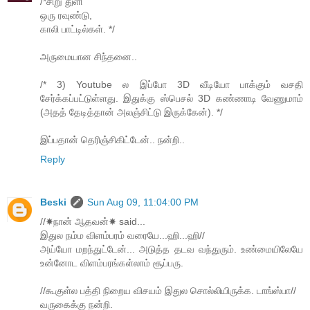
/*சிறு துளி
ஒரு ரவுண்டு,
காலி பாட்டில்கள். */
அருமையான சிந்தனை..
/* 3) Youtube ல இப்போ 3D வீடியோ பாக்கும் வசதி
சேர்க்கப்பட்டுள்ளது. இதுக்கு ஸ்பெசல் 3D கண்ணாடி வேணுமாம்
(அதத் தேடித்தான் அலஞ்சிட்டு இருக்கேன்). */
இப்பதான் தெரிஞ்சிகிட்டேன்.. நன்றி..
Reply
Beski
Sun Aug 09, 11:04:00 PM
//☀நான் ஆதவன்☀ said...
இதுல நம்ம விளம்பரம் வரையே...ஹி...ஹி//
அய்யோ மறந்துட்டேன்... அடுத்த தடவ வந்துரும். உண்மையிலேயே
உன்னோட விளம்பரங்கள்லாம் சூப்பரு.
//கூகுள்ல பத்தி நிறைய விசயம் இதுல சொல்லியிருக்க. டாங்ஸ்பா//
வருகைக்கு நன்றி.