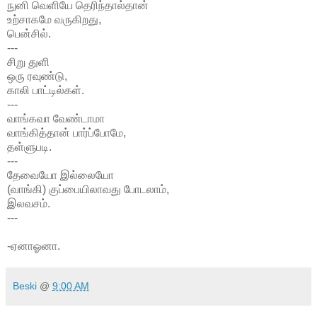
நுனி வெளியே தெரிந்தால்தான்
உற்சாகமே வருகிறது,
பென்சில்.
---
சிறு துளி
ஒரு ரவுண்டு,
காலி பாட்டில்கள்.
---
வாங்கவா வேண்டாமா
வாங்கித்தான் பார்ப்போமே,
தள்ளுபடி.
---
தேவையோ இல்லையோ
(வாங்கி) குப்பையிலாவது போடலாம்,
இலவசம்.
---
-ஏனாஓனா.
Beski
@
9:00 AM