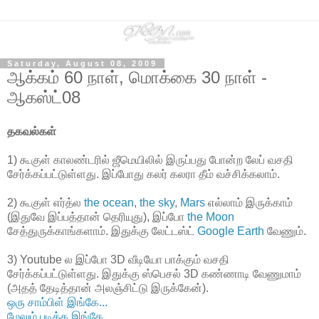
Saturday, August 08, 2009
ஆக்கம் 60 நாள், மொக்கை 30 நாள் -
ஆகஸ்ட்08
தகவல்கள்
1) கூகுள் காலண்டரில் ஜீமெயிலில் இருப்பது போன்ற லேப் வசதி
சேர்க்கப்பட்டுள்ளது. இப்போது கலர் கலரா தீம் வச்சிக்கலாம்.
2) கூகுள் எர்த்ல
the ocean
,
the sky
,
Mars
எல்லாம் இருக்காம்
(இதுவே இப்பத்தான் தெரியுது), இப்போ
the Moon
சேத்துருக்காங்களாம். இதுக்கு லேட்டஸ்ட்
Google Earth
வேணும்.
3) Youtube ல இப்போ 3D வீடியோ பாக்கும் வசதி
சேர்க்கப்பட்டுள்ளது. இதுக்கு ஸ்பெசல் 3D கண்ணாடி வேணுமாம்
(அதத் தேடித்தான் அலஞ்சிட்டு இருக்கேன்).
ஒரு சாம்பிள் இங்கே...
மேலும் படிக்க இங்கே