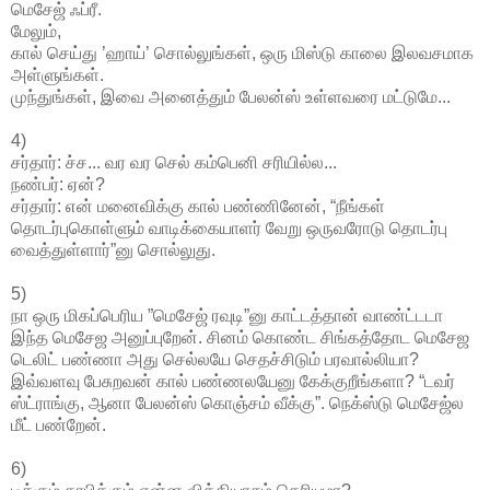
மெசேஜ் ஃப்ரீ.
மேலும்,
கால் செய்து ’ஹாய்’ சொல்லுங்கள், ஒரு மிஸ்டு காலை இலவசமாக
அள்ளுங்கள்.
முந்துங்கள், இவை அனைத்தும் பேலன்ஸ் உள்ளவரை மட்டுமே...
4)
சர்தார்: ச்ச... வர வர செல் கம்பெனி சரியில்ல...
நண்பர்: ஏன்?
சர்தார்: என் மனைவிக்கு கால் பண்ணினேன், “நீங்கள்
தொடர்புகொள்ளும் வாடிக்கையாளர் வேறு ஒருவரோடு தொடர்பு
வைத்துள்ளார்”னு சொல்லுது.
5)
நா ஒரு மிகப்பெரிய ”மெசேஜ் ரவுடி”னு காட்டத்தான் வாண்ட்டடா
இந்த மெசேஜ அனுப்புறேன். சினம் கொண்ட சிங்கத்தோட மெசேஜ
டெலிட் பண்ணா அது செல்லயே செதச்சிடும் பரவால்லியா?
இவ்வளவு பேசுறவன் கால் பண்ணலயேனு கேக்குறீங்களா? “டவர்
ஸ்ட்ராங்கு, ஆனா பேலன்ஸ் கொஞ்சம் வீக்கு”. நெக்ஸ்டு மெசேஜ்ல
மீட் பண்றேன்.
6)