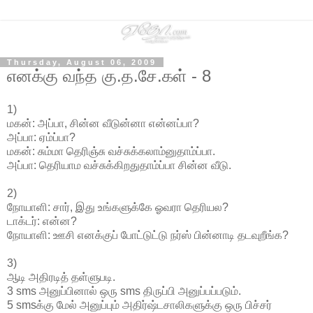
Thursday, August 06, 2009
எனக்கு வந்த கு.த.சே.கள் - 8
1)
மகன்: அப்பா, சின்ன வீடுன்னா என்னப்பா?
அப்பா: ஏம்ப்பா?
மகன்: சும்மா தெரிஞ்சு வச்சுக்கலாம்னுதாம்ப்பா.
அப்பா: தெரியாம வச்சுக்கிறதுதாம்ப்பா சின்ன வீடு.
2)
நோயாளி: சார், இது உங்களுக்கே ஓவரா தெரியல?
டாக்டர்: என்ன?
நோயாளி: ஊசி எனக்குப் போட்டுட்டு நர்ஸ் பின்னாடி தடவுறீங்க?
3)
ஆடி அதிரடித் தள்ளுபடி.
3 sms அனுப்பினால் ஒரு sms திருப்பி அனுப்பப்படும்.
5 smsக்கு மேல் அனுப்பும் அதிர்ஷ்டசாலிகளுக்கு ஒரு பிச்சர்