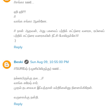
//சங்கா said...
ஹி ஹி!!!
//
வாங்க சங்கா ஆண்ணே.
// நான் ஆதவன், அது பசுவைப் பற்றிக் கட்டுரை வரைக, ரயிலைப்
பற்றிக் கட்டுரை வரைகவின் நீட்சி போலிருக்கே!//
:)
Reply
Beski
Sun Aug 09, 10:55:00 PM
//SUREஷ் (பழனியிலிருந்து) said...
நல்லாயிருக்கு தல...,//
வாங்க சுரேஷ் சார்.
முதல் தடவையா இப்பத்தான் வர்றீங்கன்னு நினைக்கிறேன்.
வருகைக்கு நன்றி.
Reply