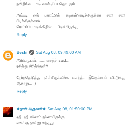
நன்றிங்க... கடி கண்டிப்பா தொடரும்...
//எப்படி என் பாராட்டுக் கடிகள்?கடிச்சிருக்கா சாரி சாரி
பிடிச்சிருக்கா//
ரொம்ம்ம்ப கடிக்கிறீங்க... பிடிச்சிருக்கு.
Reply
Beski
Sat Aug 08, 09:49:00 AM
//பிரியமுடன்.........வசந்த் said...
ரசித்து சிரித்தேன்//
தேர்ந்தெடுத்து ரசிச்சிருக்கீங்க வசந்த்.. இதெல்லாம் வீட்டுக்கு
ஆகாது... :)
Reply
☀நான் ஆதவன்☀
Sat Aug 08, 01:50:00 PM
ஹி..ஹி எல்லாம் நல்லாயிருக்கு..
எனக்கு ஒன்னு வந்தது.