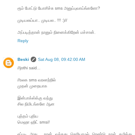
ரூம் போட்டு யோசிச்சு sms அனுப்புவாய்ங்களோ?
முடியலய்யா.. முடியல.. !!! :)//
அப்படித்தான் நானும் நினைக்கிறேன் மச்சான்.
Reply
Beski
Sat Aug 08, 09:42:00 AM
//jothi said...
//உலக sms வரலாற்றில்
முதன் முறையாக
இன்பாக்ஸ்க்கு வந்து
சில நிமிடங்களே ஆன
புத்தம் புதிய
மெஹா ஹிட் sms//
எப்படி அது,.. நான் வந்தது தெரியாமல் ரெண்டு நாள் கழித்து