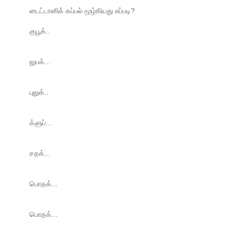
டைட்டானிக் கப்பல் மூழ்கியது எப்படி?
குபூக்..
லுபக்...
புலுக்..
க்ளுப்...
சதக்...
பொதக்...
பொதக்...