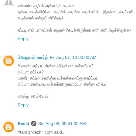
எல்லாமே சூப்பர் அக்மார்க் கடிங்க...
நல்லா கடிக்கிறீங்க...கடிங்க் கடிங்க கடிச்சுட்டே இருங்க...கடிப்பார்
கடித்தால் கல்லும் சிரிக்கும்
எப்படி என் பாராட்டுக் கடிகள்?கடிச்சிருக்கா சாரி சாரி பிடிச்சிருக்கா
Reply
ப்ரியமுடன் வசந்த்
Fri Aug 07, 10:00:00 AM
//மகன்: அப்பா, சின்ன வீடுன்னா என்னப்பா?
அப்பா: ஏம்ப்பா?
மகன்: சும்மா தெரிஞ்சு வச்சுக்கலாம்னுதாம்ப்பா.
அப்பா: தெரியாம வச்சுக்கிறதுதாம்ப்பா சின்ன வீடு.//
ரசித்து சிரித்தேன்
Reply
Beski
Sat Aug 08, 09:41:00 AM
//tamizhilezhil.com said...