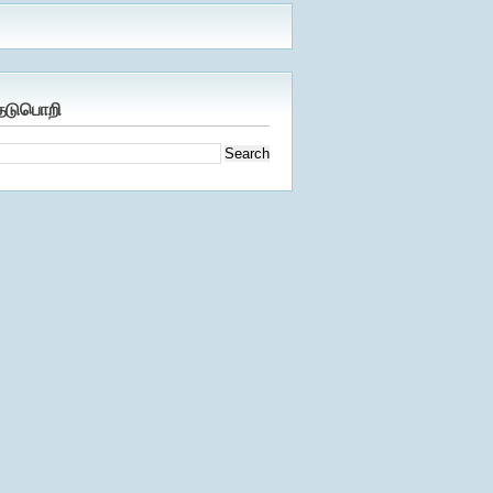
ேடுபொறி