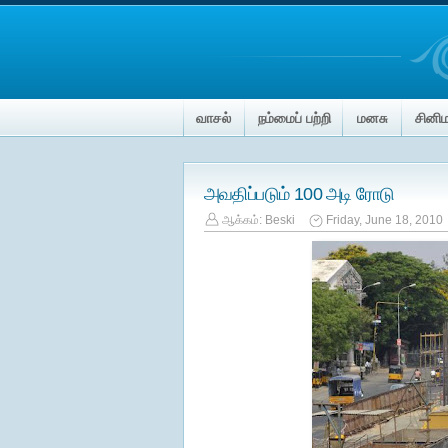
வாசல்
நம்மைப் பற்றி
மனசு
சினி
அவதிப்படும் 100 அடி ரோடு
ஆக்கம்:
Beski
Friday, June 18, 2010