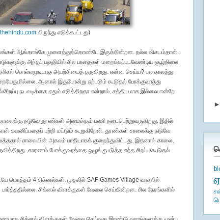
.thehindu.com
லிருந்து எடுக்கபட்டது)
ங்கள் ஆங்காங்கே முளைத்துக்கொண்டே இருக்கின்றன. நல்ல விசயம்தான்.
ண்டுகளுக்கு அந்தப் பகுதியில் சில பாதைகள் மறைக்கப்படவேண்டிய சூழ்நிலை
 நெரிசல் சொல்லமுடியாத அயற்சியைத் தருகிறது. என்ன செய்ய? பல காலத்து
றையேதுமில்லை. ஆனால் இதுபோன்று ஏற்படும் கூடுதல் போக்குவரத்து
/சிறப்பு நடவடிக்கை ஏதும் எடுக்கிறதா என்றால், சத்தியமாக இல்லை என்றே
 சாலைக்கு நடுவே தூண்கள் அமைக்கும் பணி நடைபெற்றுவருகிறது. இதில்
ன் கவனிப்பதைப் பற்றி மட்டும் கூறுகிறேன். தூண்கள் சாலைக்கு நடுவே
மைத்ததால் சாலையின் அகலம் பாதியாகக் குறைந்துவிட்டது. இதனால் காலை,
க
தவிக்கிறது. காரணம் போக்குவரத்தை ஒழுங்குபடுத்த எந்த சிறப்பு/கூடுதல்
b
யே மொத்தம் 4 சிக்னல்கள். முதலில் SAF Games Village வாசலில்
 பார்த்ததில்லை. சிக்னல் விளக்குகள் வேலை செய்கின்றன. சில நேரங்களில்
சா
ம
ாரணமாக சிக்னல் விளக்குகள் வேலை செய்வது இரண்டு வாரங்களுக்கு முன்பு