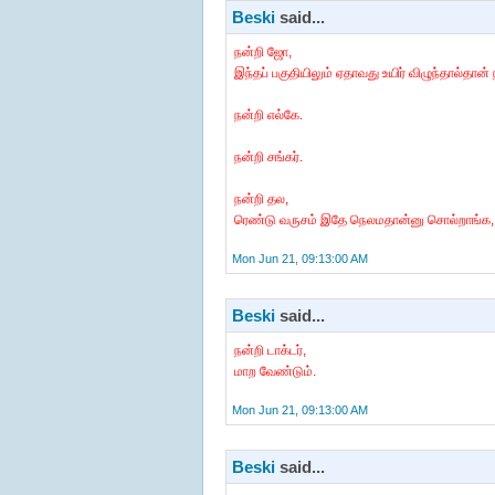
Beski
said...
நன்றி ஜோ,
இந்தப் பகுதியிலும் ஏதாவது உயிர் விழுந்தால்தான
நன்றி எல்கே.
நன்றி சங்கர்.
நன்றி தல,
ரெண்டு வருசம் இதே நெலமதான்னு சொல்றாங்க, எப
Mon Jun 21, 09:13:00 AM
Beski
said...
நன்றி டாக்டர்,
மாற வேண்டும்.
Mon Jun 21, 09:13:00 AM
Beski
said...