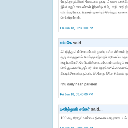
பேருந்து ஓட்டுனர் வேகமாக ஒட்டி, அவரை நசுக்க
இப்போதும் காவலர்கள் இரண்டு பேர், மாறி மாறி நி
விளக்கு போட்ட பிறகும் தாண்டிச் செல்லும் வாகன 
செய்கிறார்கள்.
Fri Jun 18, 03:39:00 PM
எல் கே
said...
//அடுத்து அம்பிகா எம்பயர் முன்பு உள்ள சிக்னல
ஒரு பொதுஜனம் போக்குவரத்தைச் சரிசெய்ய உதவ
இருப்பாரோ?, தெரியவில்லை. சம்பளம் வாங்கும் கா
செய்துகொண்டிருப்பார். சில நேரங்களில் வாகன
திட்டிக்கொண்டிருப்பார். இப்போது இந்த சிக்னல் மூ
ithu daily naan parkiren
Fri Jun 18, 03:40:00 PM
பனித்துளி சங்கர்
said...
100 அடி ரோடு" உண்மை நிலையை அழகாக படம் பிடித்