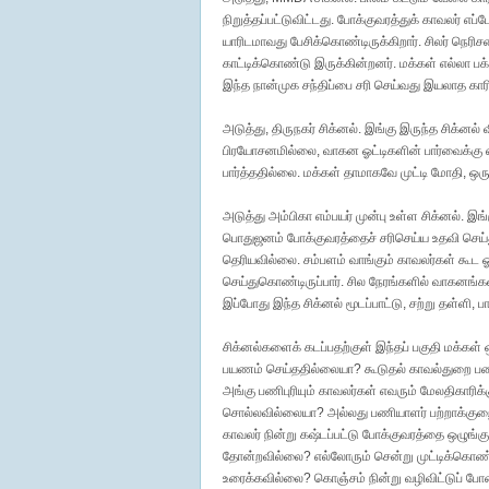
நிறுத்தப்பட்டுவிட்டது. போக்குவரத்துக் காவலர் எப
யாரிடமாவது பேசிக்கொண்டிருக்கிறார். சிலர் நெர
காட்டிக்கொண்டு இருக்கின்றனர். மக்கள் எல்லா பக்
இந்த நான்முக சந்திப்பை சரி செய்வது இயலாத காரி
அடுத்து, திருநகர் சிக்னல். இங்கு இருந்த சிக்னல
பிரயோசனமில்லை, வாகன ஓட்டிகளின் பார்வைக்கு 
பார்த்ததில்லை. மக்கள் தாமாகவே முட்டி மோதி, ஒர
அடுத்து அம்பிகா எம்பயர் முன்பு உள்ள சிக்னல். 
பொதுஜனம் போக்குவரத்தைச் சரிசெய்ய உதவி செய்
தெரியவில்லை. சம்பளம் வாங்கும் காவலர்கள் கூட ஓ
செய்துகொண்டிருப்பார். சில நேரங்களில் வாகனங்கள
இப்போது இந்த சிக்னல் மூடப்பாட்டு, சற்று தள்ளி, 
சிக்னல்களைக் கடப்பதற்குள் இந்தப் பகுதி மக்கள் 
பயணம் செய்ததில்லையா? கூடுதல் காவல்துறை ப
அங்கு பணிபுரியும் காவலர்கள் எவரும் மேலதிகாரிக
சொல்லவில்லையா? அல்லது பணியாளர் பற்றாக்குறையா
காவலர் நின்று கஷ்டப்பட்டு போக்குவரத்தை ஒழுங்
தோன்றவில்லை? எல்லோரும் சென்று முட்டிக்கொண்
உரைக்கவில்லை? கொஞ்சம் நின்று வழிவிட்டுப் ப