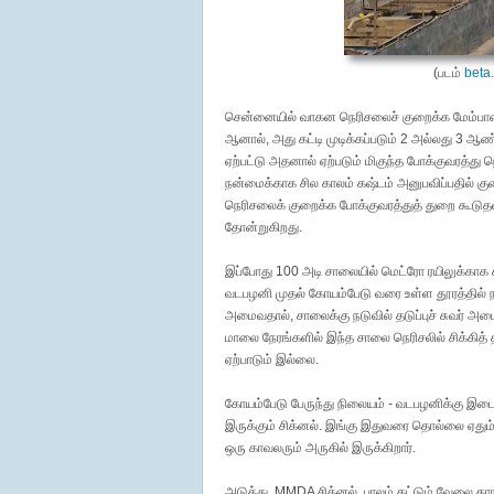
(படம்
beta
சென்னையில் வாகன நெரிசலைச் குறைக்க மேம்பால
ஆனால், அது கட்டி முடிக்கப்படும் 2 அல்லது 3 ஆ
ஏற்பட்டு அதனால் ஏற்படும் மிகுந்த போக்குவரத்து
நன்மைக்காக சில காலம் கஷ்டம் அனுபவிப்பதில் கு
நெரிசலைக் குறைக்க போக்குவரத்துத் துறை கூடுதல்
தோன்றுகிறது.
இப்போது 100 அடி சாலையில் மெட்ரோ ரயிலுக்காக
வடபழனி முதல் கோயம்பேடு வரை உள்ள தூரத்தில் நா
அமைவதால், சாலைக்கு நடுவில் தடுப்புச் சுவர் அ
மாலை நேரங்களில் இந்த சாலை நெரிசலில் சிக்கித் 
ஏற்பாடும் இல்லை.
கோயம்பேடு பேருந்து நிலையம் - வடபழனிக்கு இடை
இருக்கும் சிக்னல். இங்கு இதுவரை தொல்லை ஏதும்
ஒரு காவலரும் அருகில் இருக்கிறார்.
அடுத்து, MMDA சிக்னல். பாலம் கட்டும் வேலை க