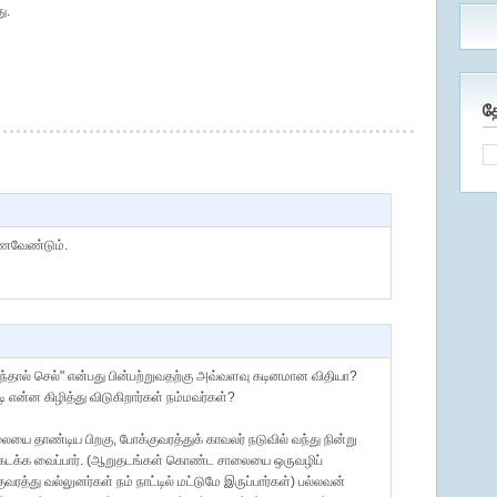
ு.
த
ேணவேண்டும்.
 எரிந்தால் செல்" என்பது பின்பற்றுவதற்கு அவ்வளவு கடினமான விதியா?
டி என்ன கிழித்து விடுகிறார்கள் நம்மவர்கள்?
லையை தாண்டிய பிறகு, போக்குவரத்துக் காவலர் நடுவில் வந்து நின்று
கடக்க வைப்பார். (ஆறுதடங்கள் கொண்ட சாலையை ஒருவழிப்
த்து வல்லுனர்கள் நம் நாட்டில் மட்டுமே இருப்பார்கள்) பல்லவன்