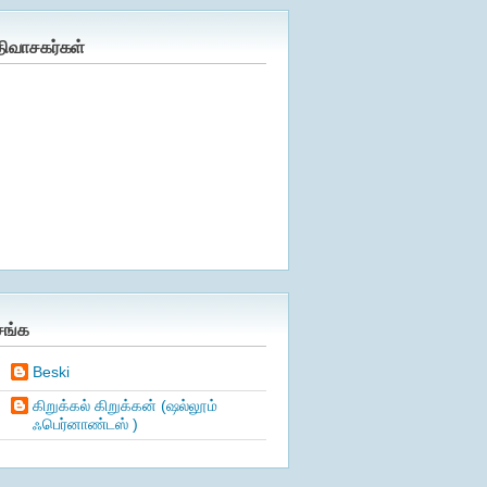
திவாசகர்கள்
சங்க
Beski
கிறுக்கல் கிறுக்கன் (ஷல்லூம்
ஃபெர்னாண்டஸ் )