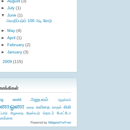
►
August
(3)
►
July
(1)
▼
June
(1)
அவதிப்படும் 100 அடி ரோடு
►
May
(4)
►
April
(1)
►
February
(2)
►
January
(3)
►
2009
(115)
ொக்கிகள்
அனுபவம்
log world
ஆதங்கம்
ஏனாஓனா
கிகி
கவிதை
காதல்
கதை
தொடர்
ப்பாடு
சிறுகதை
தேன்கூடு
போட்டோ
ொக்கை
Powered by
WidgetsForFree