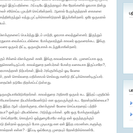
்போதும் இருப்பதில்லை. அப்படியே இருந்தாலும் சில நேரங்களில் ஓரமாக நின்று
ிசலைச் சரிசெய்ய முயற்சி செய்கின்றனர். ஆனால் பேருக்குத்தான் கைகளை
ப
கத்திலிருந்தும் வந்து முட்டிக்கொண்டுதான் இருக்கின்றனர். ஒரே ஒருவரால்
யம்.
் விளக்குகளைப் பெயர்த்து இடம் மாற்றி, ஓரமாக வைத்துள்ளனர். இருந்தும்
ஏதுவாக வைக்கப்படவில்லை. போக்குவரத்துக் காவலர் ஒருவரைக்கூட இங்கு
ுவரை ஒருவர் திட்டி, ஒருவழியாகக் கடந்துபோகின்றனர்.
இங்கும் சிக்னல் விளக்குகள் காலி. இங்கு காவலர்களை விட முனைப்பாக ஒரு
துகொண்டிருப்பார். காவல்துறை நண்பர்கள் போன்ற வகையாக இருப்பாரோ?,
ரமாகத்தான் நிற்பார்கள், இவர் அங்குமிங்கும் ஓடி வேலை
், தான் சொல்வதை மதிக்காமல் செல்வது கண்டு திட்டிக்கொண்டிருப்பார்.
பாதையின் நடுவே திறக்கப்பட்டுள்ளது.
ப
ஒருவழியாகிவிடுகிறார்கள். காவல்துறை அதிகாரி ஒருவர் கூட இந்தப் பகுதியில்
ணியாளர்களை நியமிக்கவேண்டும் என ஒருவருக்குக் கூட தோன்றவில்லையா?
்கு இந்த ஆள் பற்றாக்குறை, விளக்குகள் வேலை செய்யாததைப் பற்றிச்
? ஒன்றும் புரியவில்லை. அடுத்து மக்கள். ஒரே ஒரு போக்குவரத்துக்
கு செய்கிறாரே, கொஞ்சம் ஒத்துழைபோமே என்று ஏன் ஒருத்தருக்கும்
டு நின்றால் ஒருவரும் போக முடியாது என ஏன் இந்த மரமண்டைகளுக்கு
ோனால்தான் என்ன? - இப்படி ஒவ்வோரு முறையும் தோன்றிக்கொண்டே