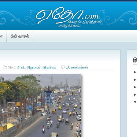
மா
பின் வாசல்
இ
பிரிவு:
அ.பி.
,
அனுபவம்
,
ஆதங்கம்
10 ஊக்கங்கள்