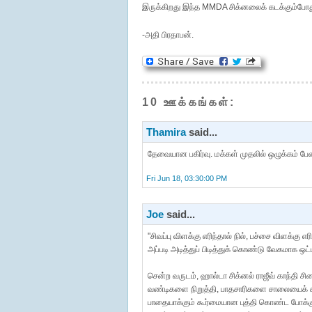
இருக்கிறது இந்த MMDA சிக்னலைக் கடக்கும்போத
-அதி பிரதாபன்.
10 ஊக்கங்கள்:
Thamira
said...
தேவையான பகிர்வு. மக்கள் முதலில் ஒழுக்கம் ப
Fri Jun 18, 03:30:00 PM
Joe
said...
"சிவப்பு விளக்கு எரிந்தால் நில், பச்சை விளக்கு
அப்படி அடித்துப் பிடித்துக் கொண்டு வேகமாக ஒட்
சென்ற வருடம், ஹால்டா சிக்னல் ராஜீவ் காந்தி சி
வண்டிகளை நிறுத்தி, பாதசாரிகளை சாலையைக் 
பாதையாக்கும் கூர்மையான புத்தி கொண்ட போக்குவர