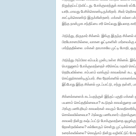
நிறுத்தப்பட்டுவிட்டது. போக்குவரத்துக் காவலர் எப
யாரிடமாவது பேசிக்கொண்டிருக்கிறார். சிலர் நெர
காட்டிக்கொண்டு இருக்கின்றனர். மக்கள் எல்லா பக்
இந்த நான்முக சந்திப்பை சரி செய்வது இயலாத காரி
அடுத்து, திருநகர் சிக்னல். இங்கு இருந்த சிக்னல
பிரயோசனமில்லை, வாகன ஓட்டிகளின் பார்வைக்கு 
பார்த்ததில்லை. மக்கள் தாமாகவே முட்டி மோதி, ஒர
அடுத்து அம்பிகா எம்பயர் முன்பு உள்ள சிக்னல். 
பொதுஜனம் போக்குவரத்தைச் சரிசெய்ய உதவி செய்
தெரியவில்லை. சம்பளம் வாங்கும் காவலர்கள் கூட ஓ
செய்துகொண்டிருப்பார். சில நேரங்களில் வாகனங்கள
இப்போது இந்த சிக்னல் மூடப்பாட்டு, சற்று தள்ளி, 
சிக்னல்களைக் கடப்பதற்குள் இந்தப் பகுதி மக்கள் 
பயணம் செய்ததில்லையா? கூடுதல் காவல்துறை ப
அங்கு பணிபுரியும் காவலர்கள் எவரும் மேலதிகாரிக
சொல்லவில்லையா? அல்லது பணியாளர் பற்றாக்குறையா
காவலர் நின்று கஷ்டப்பட்டு போக்குவரத்தை ஒழுங்
தோன்றவில்லை? எல்லோரும் சென்று முட்டிக்கொண்
உரைக்கவில்லை? கொஞ்சம் நின்று வழிவிட்டுப் ப