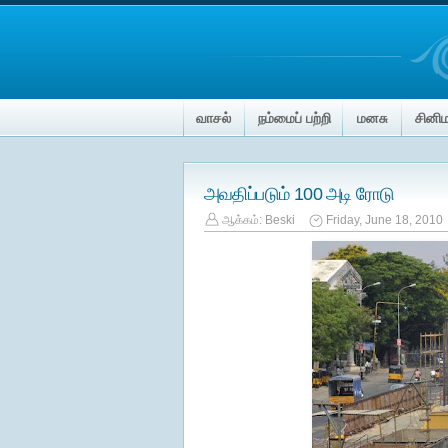
வாசல்
நம்மைப் பற்றி
மனசு
சினி
அவதிப்படும் 100 அடி ரோடு
ஆக்கம்:
Beski
Friday, June 18, 2010