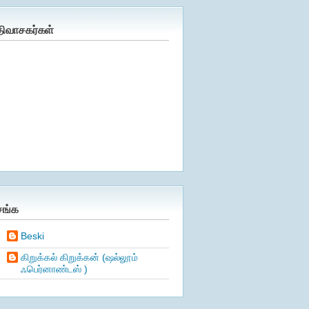
திவாசகர்கள்
சங்க
Beski
கிறுக்கல் கிறுக்கன் (ஷல்லூம்
ஃபெர்னாண்டஸ் )