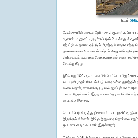
(படம்
beta
சென்னையில் வாகன நெரிசலைச் குறைக்க மேம்பால
ஆனால், அது கட்டி முடிக்கப்படும் 2 அல்லது 3 ஆ
ஏற்பட்டு அதனால் ஏற்படும் மிகுந்த போக்குவரத்து
நன்மைக்காக சில காலம் கஷ்டம் அனுபவிப்பதில் கு
நெரிசலைக் குறைக்க போக்குவரத்துத் துறை கூடுதல்
தோன்றுகிறது.
இப்போது 100 அடி சாலையில் மெட்ரோ ரயிலுக்காக
வடபழனி முதல் கோயம்பேடு வரை உள்ள தூரத்தில் நா
அமைவதால், சாலைக்கு நடுவில் தடுப்புச் சுவர் அ
மாலை நேரங்களில் இந்த சாலை நெரிசலில் சிக்கித் 
ஏற்பாடும் இல்லை.
கோயம்பேடு பேருந்து நிலையம் - வடபழனிக்கு இடை
இருக்கும் சிக்னல். இங்கு இதுவரை தொல்லை ஏதும்
ஒரு காவலரும் அருகில் இருக்கிறார்.
அடுத்து, MMDA சிக்னல். பாலம் கட்டும் வேலை க