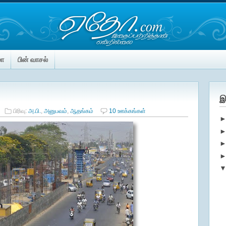
மா
பின் வாசல்
இ
பிரிவு:
அ.பி.
,
அனுபவம்
,
ஆதங்கம்
10 ஊக்கங்கள்