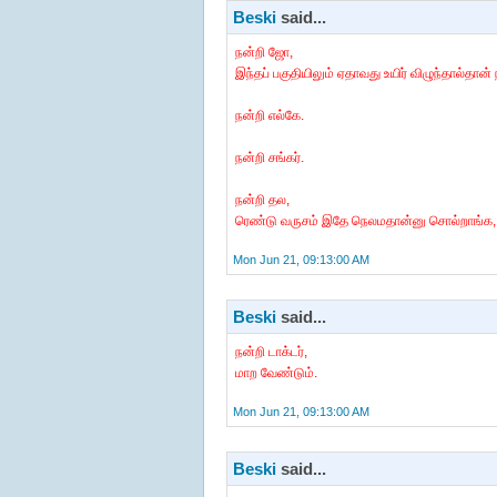
Beski
said...
நன்றி ஜோ,
இந்தப் பகுதியிலும் ஏதாவது உயிர் விழுந்தால்தான
நன்றி எல்கே.
நன்றி சங்கர்.
நன்றி தல,
ரெண்டு வருசம் இதே நெலமதான்னு சொல்றாங்க, எப
Mon Jun 21, 09:13:00 AM
Beski
said...
நன்றி டாக்டர்,
மாற வேண்டும்.
Mon Jun 21, 09:13:00 AM
Beski
said...