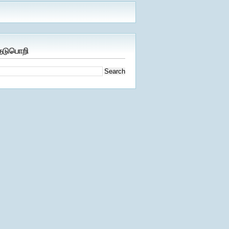
ேடுபொறி