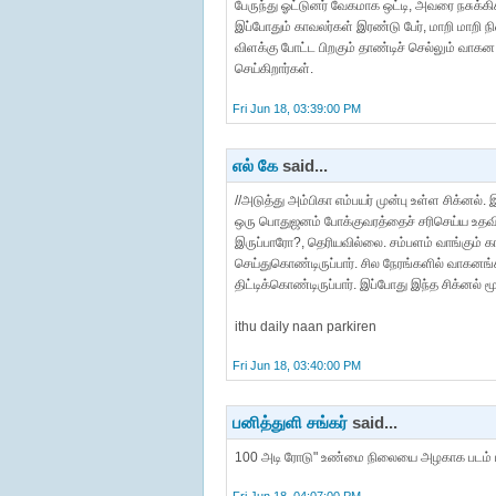
பேருந்து ஓட்டுனர் வேகமாக ஒட்டி, அவரை நசுக்க
இப்போதும் காவலர்கள் இரண்டு பேர், மாறி மாறி நி
விளக்கு போட்ட பிறகும் தாண்டிச் செல்லும் வாகன 
செய்கிறார்கள்.
Fri Jun 18, 03:39:00 PM
எல் கே
said...
//அடுத்து அம்பிகா எம்பயர் முன்பு உள்ள சிக்னல
ஒரு பொதுஜனம் போக்குவரத்தைச் சரிசெய்ய உதவ
இருப்பாரோ?, தெரியவில்லை. சம்பளம் வாங்கும் கா
செய்துகொண்டிருப்பார். சில நேரங்களில் வாகன
திட்டிக்கொண்டிருப்பார். இப்போது இந்த சிக்னல் மூ
ithu daily naan parkiren
Fri Jun 18, 03:40:00 PM
பனித்துளி சங்கர்
said...
100 அடி ரோடு" உண்மை நிலையை அழகாக படம் பிடித்