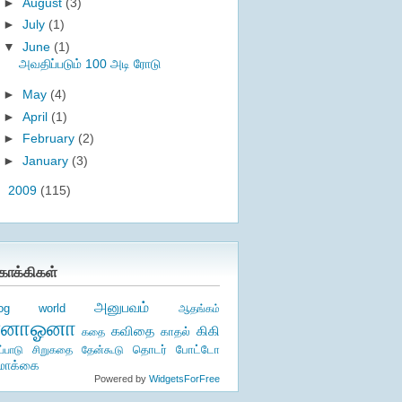
►
August
(3)
►
July
(1)
▼
June
(1)
அவதிப்படும் 100 அடி ரோடு
►
May
(4)
►
April
(1)
►
February
(2)
►
January
(3)
►
2009
(115)
ொக்கிகள்
அனுபவம்
log world
ஆதங்கம்
ஏனாஓனா
கிகி
கவிதை
காதல்
கதை
தொடர்
ப்பாடு
சிறுகதை
தேன்கூடு
போட்டோ
ொக்கை
Powered by
WidgetsForFree