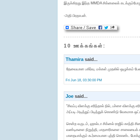
இருக்கிறது இந்த MMDA சிக்னலைக் கடக்கும்போத
-அதி பிரதாபன்.
10 ஊக்கங்கள்:
Thamira
said...
தேவையான பகிர்வு. மக்கள் முதலில் ஒழுக்கம் ப
Fri Jun 18, 03:30:00 PM
Joe
said...
"சிவப்பு விளக்கு எரிந்தால் நில், பச்சை விளக்கு
அப்படி அடித்துப் பிடித்துக் கொண்டு வேகமாக ஒட்
சென்ற வருடம், ஹால்டா சிக்னல் ராஜீவ் காந்தி சி
வண்டிகளை நிறுத்தி, பாதசாரிகளை சாலையைக் 
பாதையாக்கும் கூர்மையான புத்தி கொண்ட போக்குவர