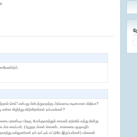
ு.
த
ேணவேண்டும்.
 எரிந்தால் செல்" என்பது பின்பற்றுவதற்கு அவ்வளவு கடினமான விதியா?
டி என்ன கிழித்து விடுகிறார்கள் நம்மவர்கள்?
லையை தாண்டிய பிறகு, போக்குவரத்துக் காவலர் நடுவில் வந்து நின்று
கடக்க வைப்பார். (ஆறுதடங்கள் கொண்ட சாலையை ஒருவழிப்
த்து வல்லுனர்கள் நம் நாட்டில் மட்டுமே இருப்பார்கள்) பல்லவன்