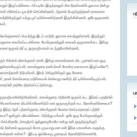
்போதும் இருப்பதில்லை. அப்படியே இருந்தாலும் சில நேரங்களில் ஓரமாக நின்று
ிசலைச் சரிசெய்ய முயற்சி செய்கின்றனர். ஆனால் பேருக்குத்தான் கைகளை
ப
கத்திலிருந்தும் வந்து முட்டிக்கொண்டுதான் இருக்கின்றனர். ஒரே ஒருவரால்
யம்.
் விளக்குகளைப் பெயர்த்து இடம் மாற்றி, ஓரமாக வைத்துள்ளனர். இருந்தும்
ஏதுவாக வைக்கப்படவில்லை. போக்குவரத்துக் காவலர் ஒருவரைக்கூட இங்கு
ுவரை ஒருவர் திட்டி, ஒருவழியாகக் கடந்துபோகின்றனர்.
இங்கும் சிக்னல் விளக்குகள் காலி. இங்கு காவலர்களை விட முனைப்பாக ஒரு
துகொண்டிருப்பார். காவல்துறை நண்பர்கள் போன்ற வகையாக இருப்பாரோ?,
ரமாகத்தான் நிற்பார்கள், இவர் அங்குமிங்கும் ஓடி வேலை
், தான் சொல்வதை மதிக்காமல் செல்வது கண்டு திட்டிக்கொண்டிருப்பார்.
பாதையின் நடுவே திறக்கப்பட்டுள்ளது.
ப
ஒருவழியாகிவிடுகிறார்கள். காவல்துறை அதிகாரி ஒருவர் கூட இந்தப் பகுதியில்
ணியாளர்களை நியமிக்கவேண்டும் என ஒருவருக்குக் கூட தோன்றவில்லையா?
்கு இந்த ஆள் பற்றாக்குறை, விளக்குகள் வேலை செய்யாததைப் பற்றிச்
? ஒன்றும் புரியவில்லை. அடுத்து மக்கள். ஒரே ஒரு போக்குவரத்துக்
கு செய்கிறாரே, கொஞ்சம் ஒத்துழைபோமே என்று ஏன் ஒருத்தருக்கும்
டு நின்றால் ஒருவரும் போக முடியாது என ஏன் இந்த மரமண்டைகளுக்கு
ோனால்தான் என்ன? - இப்படி ஒவ்வோரு முறையும் தோன்றிக்கொண்டே