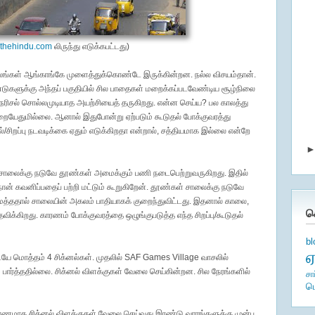
.thehindu.com
லிருந்து எடுக்கபட்டது)
ங்கள் ஆங்காங்கே முளைத்துக்கொண்டே இருக்கின்றன. நல்ல விசயம்தான்.
ண்டுகளுக்கு அந்தப் பகுதியில் சில பாதைகள் மறைக்கப்படவேண்டிய சூழ்நிலை
 நெரிசல் சொல்லமுடியாத அயற்சியைத் தருகிறது. என்ன செய்ய? பல காலத்து
றையேதுமில்லை. ஆனால் இதுபோன்று ஏற்படும் கூடுதல் போக்குவரத்து
/சிறப்பு நடவடிக்கை ஏதும் எடுக்கிறதா என்றால், சத்தியமாக இல்லை என்றே
 சாலைக்கு நடுவே தூண்கள் அமைக்கும் பணி நடைபெற்றுவருகிறது. இதில்
ன் கவனிப்பதைப் பற்றி மட்டும் கூறுகிறேன். தூண்கள் சாலைக்கு நடுவே
மைத்ததால் சாலையின் அகலம் பாதியாகக் குறைந்துவிட்டது. இதனால் காலை,
க
தவிக்கிறது. காரணம் போக்குவரத்தை ஒழுங்குபடுத்த எந்த சிறப்பு/கூடுதல்
b
யே மொத்தம் 4 சிக்னல்கள். முதலில் SAF Games Village வாசலில்
 பார்த்ததில்லை. சிக்னல் விளக்குகள் வேலை செய்கின்றன. சில நேரங்களில்
சா
ம
ாரணமாக சிக்னல் விளக்குகள் வேலை செய்வது இரண்டு வாரங்களுக்கு முன்பு