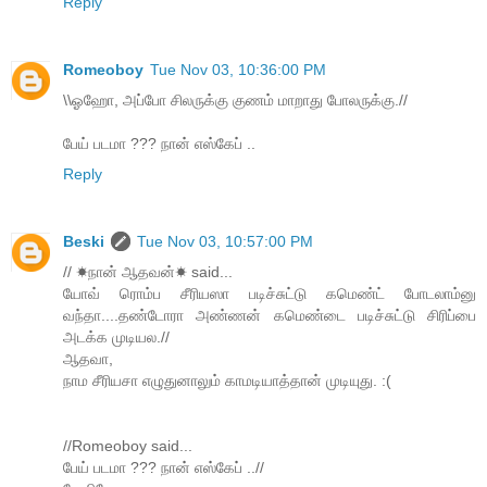
Reply
Romeoboy
Tue Nov 03, 10:36:00 PM
\\ஓஹோ, அப்போ சிலருக்கு குணம் மாறாது போலருக்கு.//
பேய் படமா ??? நான் எஸ்கேப் ..
Reply
Beski
Tue Nov 03, 10:57:00 PM
// ☀நான் ஆதவன்☀ said...
யோவ் ரொம்ப சீரியஸா படிச்சுட்டு கமெண்ட் போடலாம்னு
வந்தா....தண்டோரா அண்ணன் கமெண்டை படிச்சுட்டு சிரிப்பை
அடக்க முடியல.//
ஆதவா,
நாம சீரியசா எழுதுனாலும் காமடியாத்தான் முடியுது. :(
//Romeoboy said...
பேய் படமா ??? நான் எஸ்கேப் ..//