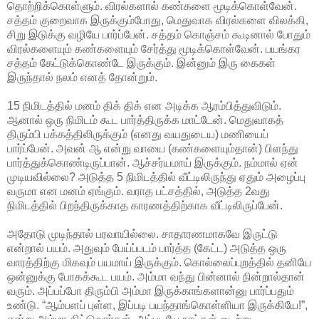
தொற்றிக்கொள்ளும். விரல்களால் கண்களை மூடிக்கொள்வேன்.
சத்தம் குறைவாக இருக்கும்போது, மெதுவாக விரல்களை விலக்கி,
சிறு இடுக்கு வழியே பார்ப்பேன். சத்தம் கொஞ்சம் கூடினால் போதும்
விரல்களையும் கண்களையும் சேர்த்து மூடிக்கொள்வேன். பயங்கர
சத்தம் கேட்டுக்கொண்டே இருக்கும். இன்னும் இரு கைகள்
இருந்தால் நலம் எனத் தோன்றும்.
15 நிமிடத்தில் மனம் திக் திக் என அடிக்க ஆரம்பித்துவிடும்.
ஆனால் ஒரு நிமிடம் கூட பார்த்திருக்க மாட்டேன். மெதுவாகத்
திரும்பி பக்கத்திலிருக்கும் (எனது வயதுடைய) மணியைப்
பார்ப்பேன். அவன் ஆ என்று வாயை (கண்களையும்தான்) பிளந்து
பார்த்துக்கொண்டிருப்பான். ஆச்சர்யமாய் இருக்கும். நம்மால் ஏன்
முடியவில்லை? அடுத்த 5 நிமிடத்தில் வீட்டிலிருந்து ஏதும் அழைப்பு
வருமா என மனம் ஏங்கும். வராத பட்சத்தில், அடுத்த 2வது
நிமிடத்தில் பிறந்திருக்காத காரணத்திற்காக வீட்டிலிருப்பேன்.
அதோடு முடிந்தால் பரவாயில்லை. சாதாரணமாகவே இருட்டு
என்றால் பயம். அதுவும் பேய்ப்படம் பார்த்த (கேட்ட) அடுத்த ஒரு
வாரத்திற்கு மிகவும் பயமாய் இருக்கும். கொல்லைப்புறத்தில் தனியே
ஒன்னுக்கு போகக்கூட பயம். அம்மா வந்து பின்னால் நின்றால்தான்
வரும். அப்பப்போ திரும்பி அம்மா இருக்காங்களான்னு பார்ப்பதும்
உண்டு. “ஆம்பளப் புள்ள, இப்படி பயந்தாங்கொள்ளியா இருக்கியே!”,