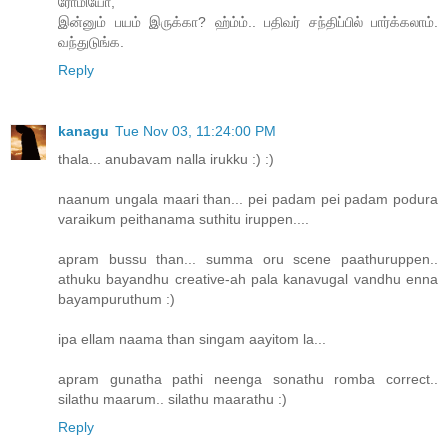
ரோமியோ,
இன்னும் பயம் இருக்கா? ஹ்ம்ம்.. பதிவர் சந்திப்பில் பார்க்கலாம்.
வந்துடுங்க.
Reply
kanagu
Tue Nov 03, 11:24:00 PM
thala... anubavam nalla irukku :) :)
naanum ungala maari than... pei padam pei padam podura
varaikum peithanama suthitu iruppen....
apram bussu than... summa oru scene paathuruppen..
athuku bayandhu creative-ah pala kanavugal vandhu enna
bayampuruthum :)
ipa ellam naama than singam aayitom la...
apram gunatha pathi neenga sonathu romba correct..
silathu maarum.. silathu maarathu :)
Reply