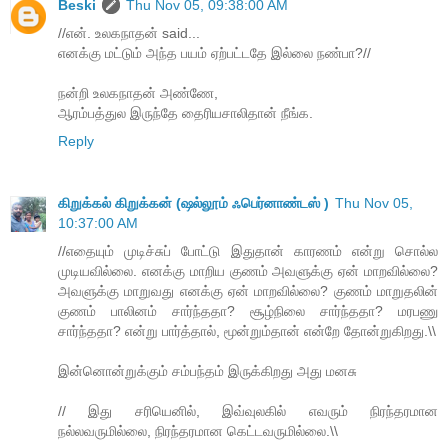
Beski
Thu Nov 05, 09:38:00 AM
//என். உலகநாதன் said...
எனக்கு மட்டும் அந்த பயம் ஏற்பட்டதே இல்லை நண்பா?//
நன்றி உலகநாதன் அண்ணே,
ஆரம்பத்துல இருந்தே தைரியசாலிதான் நீங்க.
Reply
கிறுக்கல் கிறுக்கன் (ஷல்லூம் ஃபெர்னாண்டஸ் )
Thu Nov 05,
10:37:00 AM
//எதையும் முடிச்சுப் போட்டு இதுதான் காரணம் என்று சொல்ல
முடியவில்லை. எனக்கு மாறிய குணம் அவளுக்கு ஏன் மாறவில்லை?
அவளுக்கு மாறுவது எனக்கு ஏன் மாறவில்லை? குணம் மாறுதலின்
குணம் பாலினம் சார்ந்ததா? சூழ்நிலை சார்ந்ததா? மரபணு
சார்ந்ததா? என்று பார்த்தால், மூன்றும்தான் என்றே தோன்றுகிறது.\\
இன்னொன்றுக்கும் சம்பந்தம் இருக்கிறது அது மனசு
// இது சரியெனில், இவ்வுலகில் எவரும் நிரந்தரமான
நல்லவருமில்லை, நிரந்தரமான கெட்டவருமில்லை.\\