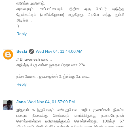
விடுங்க புவனேஷ்,
அவரையும், சாப்பாட்டையும் பத்தின ஒரு மேட்டர் அடுத்த
தேன்கூட்டில் (சனிக்கிழமை) வருகிறது. அப்போ வந்து கும்மி
அடிங்க...
:)
Reply
Beski
Wed Nov 04, 11:44:00 AM
// Bhuvanesh said...
அடுத்த பேரு என்ன ஜகதல பிரதாபனா ??//
நல்ல வேளை, ஜலபலஜங்ஸ் ரேஞ்ச்க்கு போகல...
Reply
Jana
Wed Nov 04, 01:57:00 PM
இதுவும் கடந்துபோகும் என்பதுபோல மாறிய குணங்கள் திரும்ப
பழைய நிலைக்கு செல்லவும் வாய்ப்பிருக்கு நண்பரே..நான்
சொல்லவில்லை மனோதத்துவம் சொல்கின்றது. 100க்கு 67
விழுக்காடு சினியர் சிட்டிசன்கள் தங்கள் குண இயல்புகளை தமது