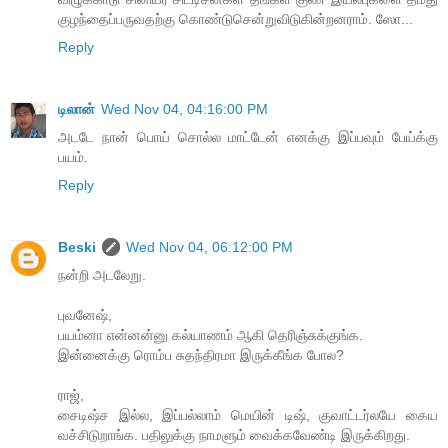
குழந்தைப்பருவதற்கு கொண்டுசென்றுவிடுகின்றனராம். ஸோ...
Reply
டிலான்
Wed Nov 04, 04:16:00 PM
அடடே நான் பொய் சொல்ல மாட்டேன் எனக்கு இப்பவும் பேய்க்கு
பயம்.
Reply
Beski
Wed Nov 04, 06:12:00 PM
நன்றி அடலேறு.
புவனேஷ்,
பயம்னா என்னன்னு கல்யாணம் ஆகி தெரிஞ்சுக்குங்க.
இன்னைக்கு ரொம்ப சுதந்திரமா இருக்கீங்க போல?
ராஜ்,
சைடிஷ்ச இல்ல, இப்பல்லாம் மெயின் டிஷ், குவாட்டர்லயே கைய
வச்சிடுறாங்க. பதிலுக்கு நாமளும் வைக்கவேண்டி இருக்கிறது.