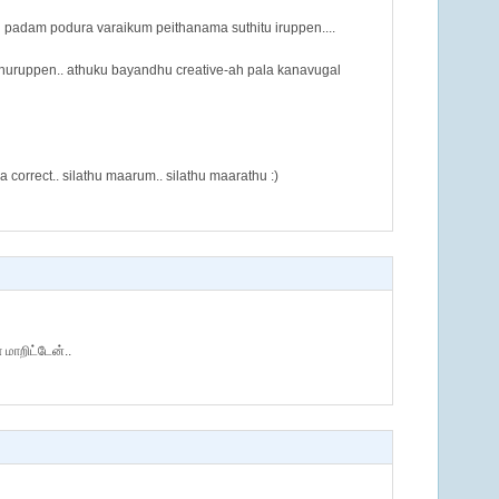
 padam podura varaikum peithanama suthitu iruppen....
huruppen.. athuku bayandhu creative-ah pala kanavugal
orrect.. silathu maarum.. silathu maarathu :)
 மாறிட்டேன்..