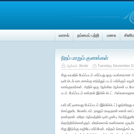
வாசல்
நம்மைப் பற்றி
மனசு
சினி
நிறம் மாறும் குணங்கள்
ஆக்கம்:
Beski
Tuesday, November 0
சிறு வயதில் பேய்ப்படம் பார்ப்பது ஒரு பயங்கரமான
டிவி டெக் வாடகைக்கு எடுத்துப் படம் பார்க்கும் 
வாங்குவார்கள். அதில் ஒரு ஆங்கில ஆக்சன் படமோ ப
படம். பேய்ப்படம் என்றால் இவில் டெட். அவ்வளவுத
யார் வீட்டிலாவது பேய்ப்படம் (இவில்டெட்) ஓடுகிறத
செய்துவிட வேண்டாம். நானும் ரவுடிதான் எனக் கா
நான்தான். ஏதோ ஆர்வத்தில் டிவி முன்பு அமர்ந்துவ
தொற்றிக்கொள்ளும். விரல்களால் கண்களை மூடிக்
சிறு இடுக்கு வழியே பார்ப்பேன். சத்தம் கொஞ்சம் 