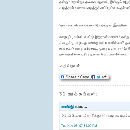
ஒன்றும் தோன்றுவதில்லை. ஆனால், இன்னும் அடுத்தவ
அடுத்தவர் உணவை எடுத்துச் சாப்பிடும்போதெல்லாம
”நான் கூட சின்ன வயசுல அப்படித்தான் இருந்தேன்.
எதையும் முடிச்சுப் போட்டு இதுதான் காரணம் என்
அவளுக்கு மாறுவது எனக்கு ஏன் மாறவில்லை? குணம
சார்ந்ததா? என்று பார்த்தால், மூன்றும்தான் என்ற
நல்லவருமில்லை, நிரந்தரமான கெட்டவருமில்லை.
-அதி பிரதாபன்.
31 ஊக்கங்கள்:
மணிஜி
said...
அதிவீரபிரதாபா..அன்னிக்கு என் சைடிஷை வழிச்சு
Tue Nov 03, 07:34:00 PM