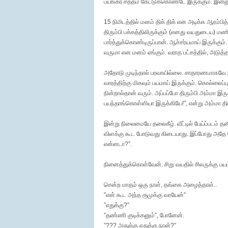
பயங்கர சத்தம் கேட்டுக்கொண்டே இருக்கும். இன்ன
15 நிமிடத்தில் மனம் திக் திக் என அடிக்க ஆரம்பித
திரும்பி பக்கத்திலிருக்கும் (எனது வயதுடைய) ம
பார்த்துக்கொண்டிருப்பான். ஆச்சர்யமாய் இருக்கும்.
வருமா என மனம் ஏங்கும். வராத பட்சத்தில், அடுத்த 
அதோடு முடிந்தால் பரவாயில்லை. சாதாரணமாகவே இருட
வாரத்திற்கு மிகவும் பயமாய் இருக்கும். கொல்லைப்
நின்றால்தான் வரும். அப்பப்போ திரும்பி அம்மா இருக
பயந்தாங்கொள்ளியா இருக்கியே!”, என்று அம்மா திட்ட
இன்று நிலைமையே தலைகீழ். வீட்டில் பேய்ப்படம் தன
விளக்கு கூட போடுவது கிடையாது. இப்போது அதே கொ
என்னடா?”.
நினைத்துக்கொள்வேன். சிறு வயதில் சிலருக்கு பய
சென்ற மாதம் ஒரு நாள், தங்கை அழைத்தாள்..
”என் கூட அந்த ரூமுக்கு வாயேன்”
”எதுக்கு?”
”தண்ணி குடிக்கனும்”, போனேன்.
”??? அதுக்கு எதுக்கு நான்?”