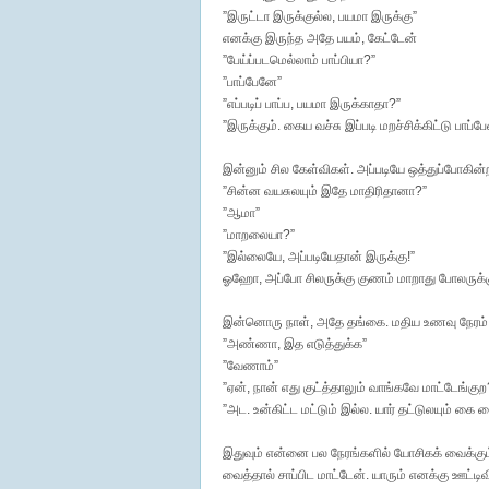
”இருட்டா இருக்குல்ல, பயமா இருக்கு”
எனக்கு இருந்த அதே பயம், கேட்டேன்
”பேய்ப்படமெல்லாம் பாப்பியா?”
”பாப்பேனே”
”எப்படிப் பாப்ப, பயமா இருக்காதா?”
”இருக்கும். கைய வச்சு இப்படி மறச்சிக்கிட்டு பாப்பே
இன்னும் சில கேள்விகள். அப்படியே ஒத்துப்போகின
”சின்ன வயசுலயும் இதே மாதிரிதானா?”
”ஆமா”
”மாறலையா?”
”இல்லையே, அப்படியேதான் இருக்கு!”
ஓஹோ, அப்போ சிலருக்கு குணம் மாறாது போலருக்க
இன்னொரு நாள், அதே தங்கை. மதிய உணவு நேரம்.
”அண்ணா, இத எடுத்துக்க”
”வேணாம்”
”ஏன், நான் எது குட்த்தாலும் வாங்கவே மாட்டேங்குற
”அட. உன்கிட்ட மட்டும் இல்ல. யார் தட்டுலயும் கை 
இதுவும் என்னை பல நேரங்களில் யோசிகக் வைக்கும். ச
வைத்தால் சாப்பிட மாட்டேன். யாரும் எனக்கு ஊட்ட