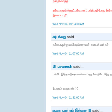
நன்றி வசந்த்.
உங்களது பின்னூட்டங்களைப் பார்க்கும்போது இம
இனமடா நீ”.
Wed Nov 04, 09:04:00 AM
அடலேறு
said...
நல்ல கருத்து பகிர்வு பிராதாபன். கடைசி வரி நச்.
Wed Nov 04, 11:07:00 AM
Bhuvanesh
said...
மச்சி.. இந்த பதிவுல பயம் பயம்னு பேசறியே அது த
(நானும் ரவுடிதான் :) )
Wed Nov 04, 11:31:00 AM
குறை ஒன்றும் இல்லை !!!
said...