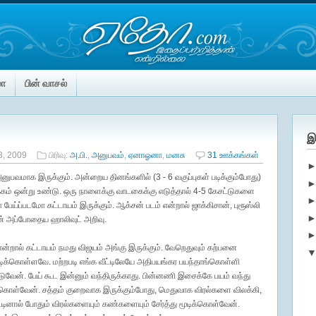
மா
பின் வாசல்
இ
3, 2009
பிரிவு:
அ.பி.
,
அனுபவம்
,
ஏனாஓனா
,
மனசு
31 ஊக்கங்கள்
 அனுபவமாக இருக்கும். அன்றைய தினங்களில் (3 - 6 வகுப்புகள் படிக்கும்போது)
வழக்கம் ஒன்று உண்டு. ஒரு நாளைக்கு வாடகைக்கு எடுத்தால் 4-5 கேசட்டுகளை
ேய்ப்படமோ கட்டாயம் இருக்கும். ஆக்சன் படம் என்றால் ஜாக்கிசான், புரூஸ்லி
ான் அப்போதைய ஹாலிவுட் அறிவு.
ு என்றால் கட்டாயம் நமது விஜயம் அங்கு இருக்கும். வேறெதுவும் கற்பனை
ட்டிக்கொள்ளவே. மற்றபடி எங்க வீட்டிலேயே அதிபயங்கர பயந்தாங்கொள்ளி
ிடுவேன். பேய் கூட இன்னும் வந்திருக்காது. பின்னணி இசைக்கே பயம் வந்து
கொள்வேன். சத்தம் குறைவாக இருக்கும்போது, மெதுவாக விரல்களை விலக்கி,
கூடினால் போதும் விரல்களையும் கண்களையும் சேர்த்து மூடிக்கொள்வேன்.