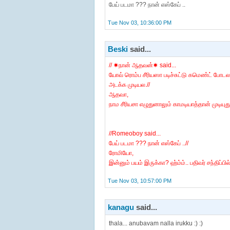
பேய் படமா ??? நான் எஸ்கேப் ..
Tue Nov 03, 10:36:00 PM
Beski
said...
// ☀நான் ஆதவன்☀ said...
யோவ் ரொம்ப சீரியஸா படிச்சுட்டு கமெண்ட் போட
அடக்க முடியல.//
ஆதவா,
நாம சீரியசா எழுதுனாலும் காமடியாத்தான் முடியுது.
//Romeoboy said...
பேய் படமா ??? நான் எஸ்கேப் ..//
ரோமியோ,
இன்னும் பயம் இருக்கா? ஹ்ம்ம்.. பதிவர் சந்திப்பில்
Tue Nov 03, 10:57:00 PM
kanagu
said...
thala... anubavam nalla irukku :) :)