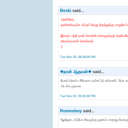
Beski
said...
அண்ணே,
தண்ணியடிச்ச அப்றம் வேறு நிறத்துக்கு மாறுமே! 
இதைப் பற்றி நான் சொல்லி உங்களுக்குத் தெரியவ
விளக்கமாகச் சொல்வார்.
:)
Tue Nov 03, 08:08:00 PM
☀நான் ஆதவன்☀
said...
யோவ் ரொம்ப சீரியஸா படிச்சுட்டு கமெண்ட் போட
அடக்க முடியல.
Tue Nov 03, 09:45:00 PM
Romeoboy
said...
\\ஓஹோ, அப்போ சிலருக்கு குணம் மாறாது போலருக