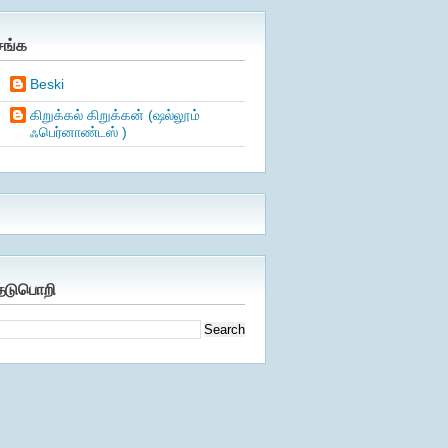
சங்க
Beski
கிறுக்கல் கிறுக்கன் (ஷல்லூம்
ஃபெர்னாண்டஸ் )
ேடுபொறி