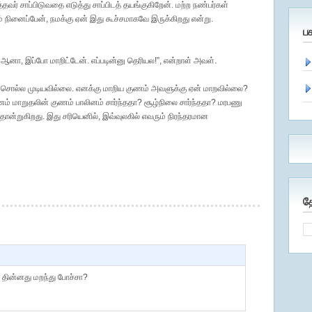
ர் சாப்பிடுவதை எடுத்து சாப்பிடத் தயங்குகிறேன். மற்ற நண்பர்கள்
் நினைப்பேன், நமக்கு ஏன் இது கூச்சமாகவே இருக்கிறது என்று.
ப
 ஆனா, இப்போ மாறிட்டேன். எப்படின்னு தெரியல!”, என்றாள் அவள்.
று சொல்ல முடியவில்லை. எனக்கு மாறிய குணம் அவளுக்கு ஏன் மாறவில்லை?
் மாறுதலின் குணம் பாலினம் சார்ந்ததா? சூழ்நிலை சார்ந்ததா? மரபணு
ே தோன்றுகிறது. இது சரியெனில், இவ்வுலகில் எவரும் நிரந்தரமான
த
 தின்னது மறந்து போச்சா?