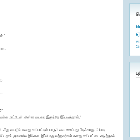
க
b
ன்.”
சா
ம
்றன.
ப
ு.
..
?”
வைக்க மாட்டேன். சின்ன வயசுல இருந்தே இப்படித்தான்.”
ிறு வயதில் எனது சாப்பாட்டில் யாரும் கை வைப்பது பிடிக்காது. அப்படி
ிவிட்டதாய் ஞாபகமே இல்லை. இப்போது மற்றவர்கள் எனது சாப்பாட்டை எடுத்தால்