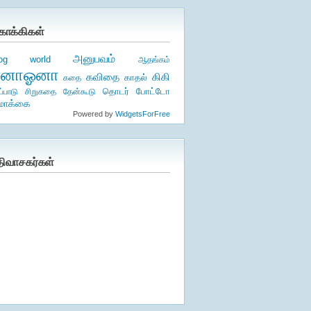
ொக்கிகள்
அனுபவம்
log world
ஆதங்கம்
ஏனாஓனா
கிகி
கவிதை
காதல்
கதை
தொடர்
ப்பாடு
சிறுகதை
தேன்கூடு
போட்டோ
ொக்கை
Powered by
WidgetsForFree
திவாசகர்கள்