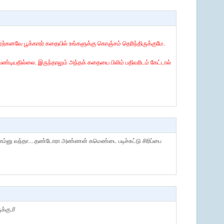
ஏற்கனவே பூக்காரர் கதையில் உங்களுக்கு கொஞ்சம் தெரிந்திருக்குமே.
ேண்டியதில்லை. இருந்தாலும் அந்தக் கதையை பிலிம் பதிவரிடம் கேட்டால்
லாம்னு வந்தா....தண்டோரா அண்ணன் கமெண்டை படிச்சுட்டு சிரிப்பை
்கு.//