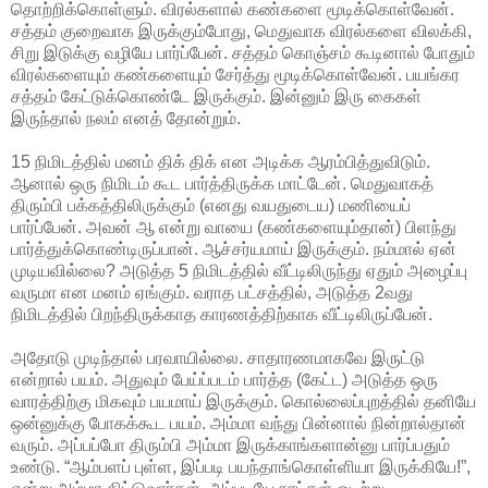
தொற்றிக்கொள்ளும். விரல்களால் கண்களை மூடிக்கொள்வேன்.
சத்தம் குறைவாக இருக்கும்போது, மெதுவாக விரல்களை விலக்கி,
சிறு இடுக்கு வழியே பார்ப்பேன். சத்தம் கொஞ்சம் கூடினால் போதும்
விரல்களையும் கண்களையும் சேர்த்து மூடிக்கொள்வேன். பயங்கர
சத்தம் கேட்டுக்கொண்டே இருக்கும். இன்னும் இரு கைகள்
இருந்தால் நலம் எனத் தோன்றும்.
15 நிமிடத்தில் மனம் திக் திக் என அடிக்க ஆரம்பித்துவிடும்.
ஆனால் ஒரு நிமிடம் கூட பார்த்திருக்க மாட்டேன். மெதுவாகத்
திரும்பி பக்கத்திலிருக்கும் (எனது வயதுடைய) மணியைப்
பார்ப்பேன். அவன் ஆ என்று வாயை (கண்களையும்தான்) பிளந்து
பார்த்துக்கொண்டிருப்பான். ஆச்சர்யமாய் இருக்கும். நம்மால் ஏன்
முடியவில்லை? அடுத்த 5 நிமிடத்தில் வீட்டிலிருந்து ஏதும் அழைப்பு
வருமா என மனம் ஏங்கும். வராத பட்சத்தில், அடுத்த 2வது
நிமிடத்தில் பிறந்திருக்காத காரணத்திற்காக வீட்டிலிருப்பேன்.
அதோடு முடிந்தால் பரவாயில்லை. சாதாரணமாகவே இருட்டு
என்றால் பயம். அதுவும் பேய்ப்படம் பார்த்த (கேட்ட) அடுத்த ஒரு
வாரத்திற்கு மிகவும் பயமாய் இருக்கும். கொல்லைப்புறத்தில் தனியே
ஒன்னுக்கு போகக்கூட பயம். அம்மா வந்து பின்னால் நின்றால்தான்
வரும். அப்பப்போ திரும்பி அம்மா இருக்காங்களான்னு பார்ப்பதும்
உண்டு. “ஆம்பளப் புள்ள, இப்படி பயந்தாங்கொள்ளியா இருக்கியே!”,