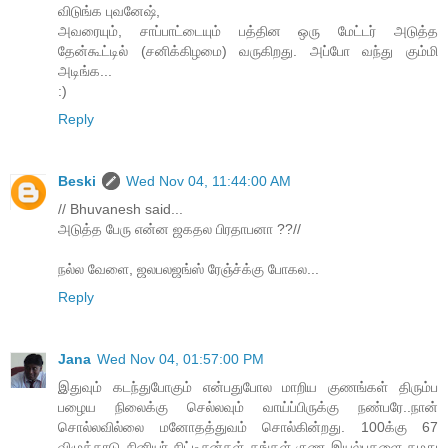
விடுங்க புவனேஷ்,
அவரையும், சாப்பாட்டையும் பத்தின ஒரு மேட்டர் அடுத்த
தேன்கூட்டில் (சனிக்கிழமை) வருகிறது. அப்போ வந்து கும்மி
அடிங்க...
:)
Reply
Beski
Wed Nov 04, 11:44:00 AM
// Bhuvanesh said...
அடுத்த பேரு என்ன ஜகதல பிரதாபனா ??//
நல்ல வேளை, ஜலபலஜங்ஸ் ரேஞ்ச்க்கு போகல...
Reply
Jana
Wed Nov 04, 01:57:00 PM
இதுவும் கடந்துபோகும் என்பதுபோல மாறிய குணங்கள் திரும்ப
பழைய நிலைக்கு செல்லவும் வாய்ப்பிருக்கு நண்பரே..நான்
சொல்லவில்லை மனோதத்துவம் சொல்கின்றது. 100க்கு 67
விழுக்காடு சினியர் சிட்டிசன்கள் தங்கள் குண இயல்புகளை தமது