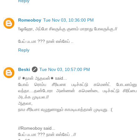
Reply
Romeoboy
Tue Nov 03, 10:36:00 PM
\\ஓஹோ, அப்போ சிலருக்கு குணம் மாறாது போலருக்கு.//
பேய் படமா ??? நான் எஸ்கேப் ..
Reply
Beski
Tue Nov 03, 10:57:00 PM
// ☀நான் ஆதவன்☀ said...
யோவ் ரொம்ப சீரியஸா படிச்சுட்டு கமெண்ட் போடலாம்னு
வந்தா....தண்டோரா அண்ணன் கமெண்டை படிச்சுட்டு சிரிப்பை
அடக்க முடியல.//
ஆதவா,
நாம சீரியசா எழுதுனாலும் காமடியாத்தான் முடியுது. :(
//Romeoboy said...
பேய் படமா ??? நான் எஸ்கேப் ..//