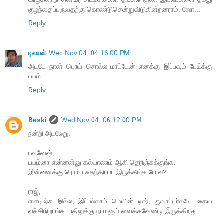
குழந்தைப்பருவதற்கு கொண்டுசென்றுவிடுகின்றனராம். ஸோ...
Reply
டிலான்
Wed Nov 04, 04:16:00 PM
அடடே நான் பொய் சொல்ல மாட்டேன் எனக்கு இப்பவும் பேய்க்கு
பயம்.
Reply
Beski
Wed Nov 04, 06:12:00 PM
நன்றி அடலேறு.
புவனேஷ்,
பயம்னா என்னன்னு கல்யாணம் ஆகி தெரிஞ்சுக்குங்க.
இன்னைக்கு ரொம்ப சுதந்திரமா இருக்கீங்க போல?
ராஜ்,
சைடிஷ்ச இல்ல, இப்பல்லாம் மெயின் டிஷ், குவாட்டர்லயே கைய
வச்சிடுறாங்க. பதிலுக்கு நாமளும் வைக்கவேண்டி இருக்கிறது.