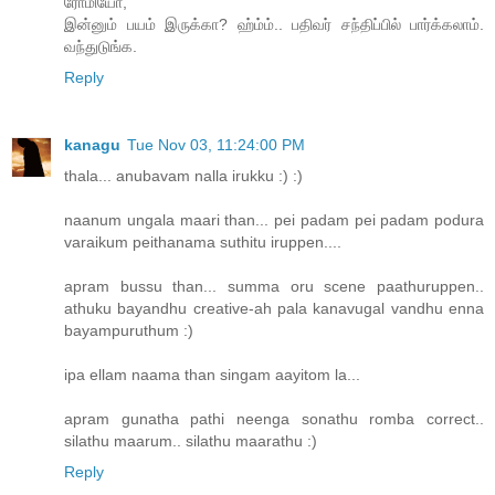
ரோமியோ,
இன்னும் பயம் இருக்கா? ஹ்ம்ம்.. பதிவர் சந்திப்பில் பார்க்கலாம்.
வந்துடுங்க.
Reply
kanagu
Tue Nov 03, 11:24:00 PM
thala... anubavam nalla irukku :) :)
naanum ungala maari than... pei padam pei padam podura
varaikum peithanama suthitu iruppen....
apram bussu than... summa oru scene paathuruppen..
athuku bayandhu creative-ah pala kanavugal vandhu enna
bayampuruthum :)
ipa ellam naama than singam aayitom la...
apram gunatha pathi neenga sonathu romba correct..
silathu maarum.. silathu maarathu :)
Reply