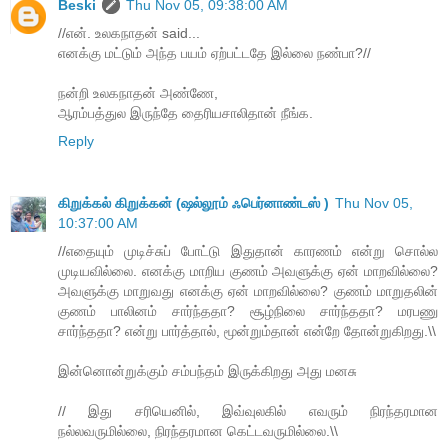
Beski
Thu Nov 05, 09:38:00 AM
//என். உலகநாதன் said...
எனக்கு மட்டும் அந்த பயம் ஏற்பட்டதே இல்லை நண்பா?//
நன்றி உலகநாதன் அண்ணே,
ஆரம்பத்துல இருந்தே தைரியசாலிதான் நீங்க.
Reply
கிறுக்கல் கிறுக்கன் (ஷல்லூம் ஃபெர்னாண்டஸ் )
Thu Nov 05,
10:37:00 AM
//எதையும் முடிச்சுப் போட்டு இதுதான் காரணம் என்று சொல்ல
முடியவில்லை. எனக்கு மாறிய குணம் அவளுக்கு ஏன் மாறவில்லை?
அவளுக்கு மாறுவது எனக்கு ஏன் மாறவில்லை? குணம் மாறுதலின்
குணம் பாலினம் சார்ந்ததா? சூழ்நிலை சார்ந்ததா? மரபணு
சார்ந்ததா? என்று பார்த்தால், மூன்றும்தான் என்றே தோன்றுகிறது.\\
இன்னொன்றுக்கும் சம்பந்தம் இருக்கிறது அது மனசு
// இது சரியெனில், இவ்வுலகில் எவரும் நிரந்தரமான
நல்லவருமில்லை, நிரந்தரமான கெட்டவருமில்லை.\\