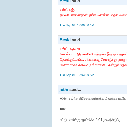
Beski
said...
நன்றி ராஜ்.
நல்ல யோசனைதான், நீங்க சொன்ன மாதிரி அனைவரு
Tue Sep 01, 12:00:00 AM
Beski
said...
நன்றி ஆதவன்.
சொன்ன மாதிரி கணினி கத்துக்க இது ஒரு தூண்
தொறந்துட்டாங்க. ஏரியாவுக்கு கொறஞ்சது ஒன்னு இ
விசேச காலங்கள்ல அவங்களாலயே ஒன்னும் உதவி 
Tue Sep 01, 12:03:00 AM
jothi
said...
//ஆனா இந்த விசேச காலங்கள்ல அவங்களாலயே ஒன்
true
எட்டு மணிக்கு ஆரம்பிச்சு 8:04 முடிஞ்சிடும்,.