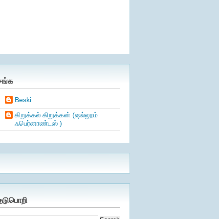
சங்க
Beski
கிறுக்கல் கிறுக்கன் (ஷல்லூம்
ஃபெர்னாண்டஸ் )
ேடுபொறி