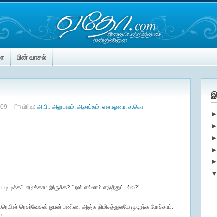
மா
பின் வாசல்
இ
009
பிரிவு:
அ.பி.
,
அனுபவம்
,
ஆதங்கம்
,
ஏனாஓனா
,
ச.கொ
படி டிக்கட் எடுக்காம இருக்க? ட்ரஸ் எல்லாம் எடுத்துட்டல்ல?'
 ட்ரெயின் ரெசர்வேசன் ஓபன் பண்ண அஞ்சு நிமிசத்துலயே முடிஞ்சு போச்சாம்.
'