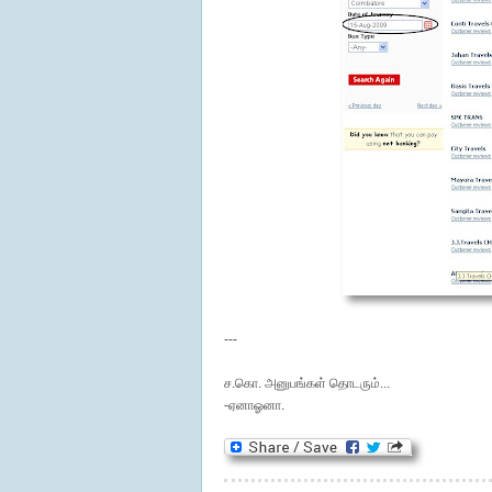
---
ச.கொ. அனுபங்கள் தொடரும்...
-ஏனாஓனா.