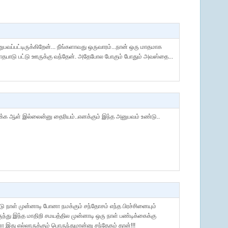
ப்பட்டிருக்கிறேன்... நீங்களாவது ஒருவாரம்...நான் ஒரு மாதமாக
்) படாதபாடு பட்டு ஊருக்கு வந்தேன். அதேபோல போகும் போதும் அவஸ்தை...
க்க ஆள் இல்லைன்னு தைரியம்..எனக்கும் இந்த அனுபவம் உண்டு..
 நாள் முன்னாடி போனா நமக்கும் சந்தோசம் எந்த பிரச்சினையும்
ருந்து இந்த மாதிறி சமயத்தில முன்னாடி ஒரு நாள் பண்டிக்கைக்கு
 இது எல்லாருக்கும் பொருந்துமான்னு சந்தேகம் தான்!!!