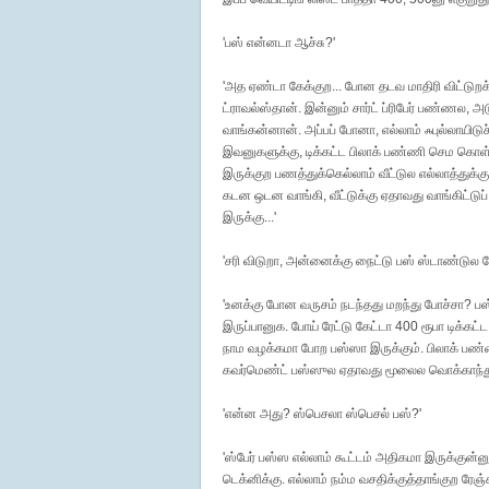
'பஸ் என்னடா ஆச்சு?'
'அத ஏண்டா கேக்குற... போன தடவ மாதிரி விட்டுறக
ட்ராவல்ஸ்தான். இன்னும் சார்ட் ப்ரிபேர் பண்ணல,
வாங்கன்னான். அப்பப் போனா, எல்லாம் ஃபுல்லாயிடு
இவனுகளுக்கு, டிக்கட்ட பிலாக் பண்ணி செம கொள
இருக்குற பணத்துக்கெல்லாம் வீட்டுல எல்லாத்துக்க
கடன ஒடன வாங்கி, வீட்டுக்கு ஏதாவது வாங்கிட்டுப
இருக்கு...'
'சரி விடுறா, அன்னைக்கு நைட்டு பஸ் ஸ்டாண்டுல 
'உனக்கு போன வருசம் நடந்தது மறந்து போச்சா? பஸ் 
இருப்பானுக. போய் ரேட்டு கேட்டா 400 ரூபா டிக்க
நாம வழக்கமா போற பஸ்ஸா இருக்கும். பிலாக் பண்ண
கவர்மெண்ட் பஸ்ஸுல ஏதாவது மூலைல வொக்காந்து
'என்ன அது? ஸ்பெசலா ஸ்பெசல் பஸ்?'
'ஸ்பேர் பஸ்ஸ எல்லாம் கூட்டம் அதிகமா இருக்குன்னு
டெக்னிக்கு. எல்லாம் நம்ம வசதிக்குத்தாங்குற ர