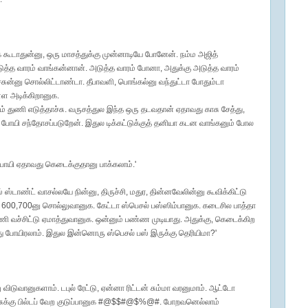
் கூடாதுன்னு, ஒரு மாசத்துக்கு முன்னாடியே போனேன். நம்ம அஜித்
 அடுத்த வாரம் வாங்கன்னான். அடுத்த வாரம் போனா, அதுக்கு அடுத்த வாரம்
ச்சுன்னு சொல்லிட்டாண்டா. தீபாவளி, பொங்கல்னு வந்துட்டா போதும்டா
்ள அடிக்கிறானுக.
ும் துணி எடுத்தாச்சு. வருசத்துல இந்த ஒரு தடவதான் ஏதாவது காசு சேத்து,
் போயி சந்தோசப்படுறேன். இதுல டிக்கட்டுக்குத் தனியா கடன வாங்கனும் போல
போயி ஏதாவது கெடைக்குதானு பாக்கலாம்.'
ஸ்டாண்ட் வாசல்லயே நின்னு, திருச்சி, மதுர, தின்னவேலின்னு கூவிக்கிட்டு
ட்ட 600,700னு சொல்லுவானுக. கேட்டா ஸ்பெசல் பஸ்ஸிம்பானுக. கடைசில பாத்தா
ி வச்சிட்டு ஏமாத்துவானுக. ஒன்னும் பண்ண முடியாது. அதுக்கு, கெடைக்கிற
 போயிரலாம். இதுல இன்னொரு ஸ்பெசல் பஸ் இருக்கு தெரியிமா?'
 விடுவானுகளாம். டபுல் ரேட்டு, ஏன்னா ரிட்டன் சும்மா வரனுமாம். ஆட்டோ
ேஞ்சுக்கு பில்டப் வேற குடுப்பானுக #@$$#@$%@#. போறவனெல்லாம்