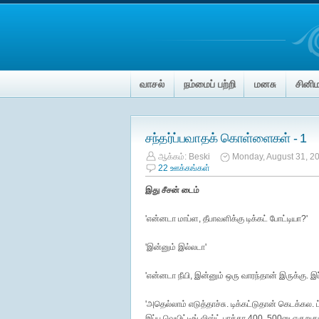
வாசல்
நம்மைப் பற்றி
மனசு
சினி
சந்தர்ப்பவாதக் கொள்ளைகள் - 1
ஆக்கம்:
Beski
Monday, August 31, 2
22 ஊக்கங்கள்
இது சீசன் டைம்
'என்னடா மாப்ள, தீபாவளிக்கு டிக்கட் போட்டியா?'
'இன்னும் இல்லடா'
'என்னடா நீயி, இன்னும் ஒரு வாரந்தான் இருக்கு. இப்
'அதெல்லாம் எடுத்தாச்சு. டிக்கட்டுதான் கெடக்கல.
இப்ப வெயிட்டிங் லிஸ்ட் பாத்தா 400, 500னு எகுறுது.