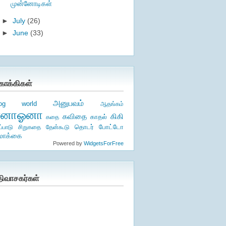
முன்னோடிகள்
►
July
(26)
►
June
(33)
ொக்கிகள்
அனுபவம்
log world
ஆதங்கம்
ஏனாஓனா
கிகி
கவிதை
காதல்
கதை
தொடர்
ப்பாடு
சிறுகதை
தேன்கூடு
போட்டோ
ொக்கை
Powered by
WidgetsForFree
திவாசகர்கள்