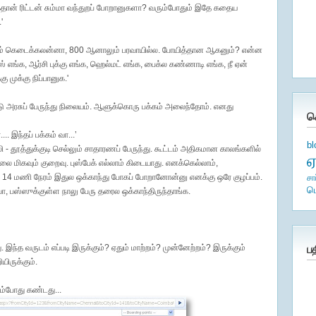
ன் ரிட்டன் சும்மா வந்துறப் போறானுகளா? வரும்போதும் இதே கதைய
'
துவும் கெடைக்கலன்னா, 800 ஆனாலும் பரவாயில்ல. போயித்தான ஆகனும்? என்ன
 எங்க, ஆர்சி புக்கு எங்க, ஹெல்மட் எங்க, பைக்ல கண்ணாடி எங்க, நீ ஏன்
 முக்கு நிப்பானுக.'
டு அரசுப் பேருந்து நிலையம். ஆளுக்கொரு பக்கம் அலைந்தோம். எனது
க
.. இந்தப் பக்கம் வா...’
b
- தூத்துக்குடி செல்லும் சாதாரணப் பேருந்து. கூட்டம் அதிகமான காலங்களில்
லை மிகவும் குறைவு. புஸ்பேக் எல்லாம் கிடையாது. எனக்கெல்லாம்,
ித்தான் 14 மணி நேரம் இதுல ஒக்காந்து போகப் போறானோன்னு எனக்கு ஒரே குழப்பம்.
சா
ம
, பஸ்ஸுக்குள்ள நாலு பேரு தரைல ஒக்காந்திருந்தாங்க.
்த வருடம் எப்படி இருக்கும்? ஏதும் மாற்றம்? முன்னேற்றம்? இருக்கும்
ப
ிருக்கும்.
ும்போது கண்டது...