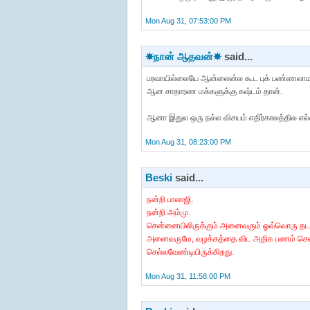
Mon Aug 31, 07:53:00 PM
☀நான் ஆதவன்☀
said...
பரவாயில்லையே ஆன்லைன்ல கூட புக் பண்ணலாமா?
ஆன சாதாரண மக்களுக்கு கஷ்டம் தான்.
ஆனா இதுல ஒரு நல்ல விசயம் எதிர்காலத்தில எல்
Mon Aug 31, 08:23:00 PM
Beski
said...
நன்றி பாலாஜி.
நன்றி அம்மு.
சென்னையிலிருக்கும் அனைவரும் ஓவ்வொரு தடவை
அனைவருமே, வழக்கத்தை விட அதிக பணம் செலவழ
செல்லவேண்டியிருக்கிறது.
Mon Aug 31, 11:58:00 PM