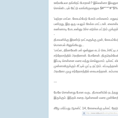
ஊர்லயேவா தங்கிறப் போறான்? இல்லன்னா இவனுகதா
சொல்லி டபுல் ரேட்டு வாங்கிருவானுக $#*^*^#^$%.
'வுடுறா மாப்ள. கோயம்பேடு போயி பாக்கலாம். எ
பண்றது, இத ஒரு பயலும் கேக்க மாட்டான். லைசன்ஸ்
கண்ணாடி போடலன்னு பிச்ச எடுக்க மட்டும் முக்குக்கு
-
தீபாவளிக்கு இரண்டு நாட்களுக்கு முன், கோயம்பே
மொபைல் சினுங்கியது...
‘மாப்ள, திர்னவேலி பஸ் ஒன்னுல எடம் கெடச்சிட்டிடா..
சந்தோசத்தில் அலறினான். போனேன். திருநெல்வேலி 
இப்படி சென்னை வரை வந்து செல்லுமாம். டிக்கட் வி
முன்னாலிருக்கும் சீட்டில் முட்டி தட்டும். எப்பட
அவனோ முழு சந்தோசத்தில் கையசத்தான். சும்மாவா
---
மேலே சொன்னது போன வருட தீபாவளியில் நடந்தது. இந
இருக்கும். இந்தக் கதை ஆன்லைன் வரை முன்னேறிய
கீழே பார்ப்பது ஆகஸ்ட் 14, கோவைக்கு டிக்கட் தேட