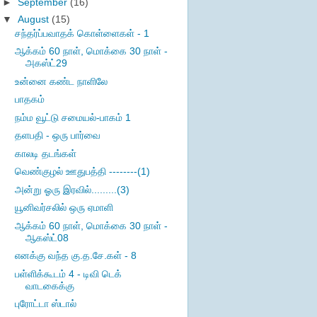
►
September
(16)
▼
August
(15)
சந்தர்ப்பவாதக் கொள்ளைகள் - 1
ஆக்கம் 60 நாள், மொக்கை 30 நாள் -
அகஸ்ட்29
உன்னை கண்ட நாளிலே
பாதகம்
நம்ம வூட்டு சமையல்-பாகம் 1
தளபதி - ஒரு பார்வை
காலடி தடங்கள்
வெண்குழல் ஊதுபத்தி --------(1)
அன்று ஓரு இரவில்.........(3)
யூனிவர்சலில் ஒரு ஏமாளி
ஆக்கம் 60 நாள், மொக்கை 30 நாள் -
ஆகஸ்ட்08
எனக்கு வந்த கு.த.சே.கள் - 8
பள்ளிக்கூடம் 4 - டிவி டெக்
வாடகைக்கு
புரோட்டா ஸ்டால்