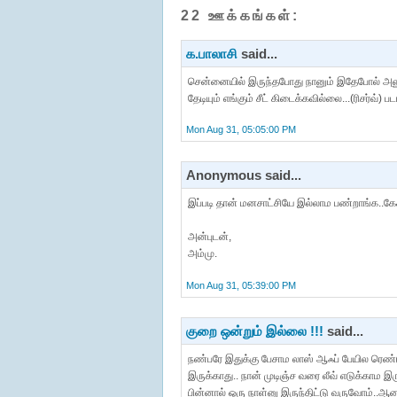
22 ஊக்கங்கள்:
க.பாலாசி
said...
சென்னையில் இருந்தபோது நானும் இதேபோல் அனுபவ
தேடியும் எங்கும் சீட் கிடைக்கவில்லை...(ரிசர்வ
Mon Aug 31, 05:05:00 PM
Anonymous said...
இப்படி தான் மனசாட்சியே இல்லாம பண்றாங்க..கே
அன்புடன்,
அம்மு.
Mon Aug 31, 05:39:00 PM
குறை ஒன்றும் இல்லை !!!
said...
நண்பரே இதுக்கு பேசாம லாஸ் ஆஃப் பேயில ரெண்டு
இருக்காது.. நான் முடிஞ்ச வரை லீவ் எடுக்காம இ
பின்னால் ஒரு நாள்னு இருந்திட்டு வருவோம்..ஆனா