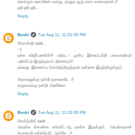
எனக்கும் ஷாப்பிங்க் வராது. நானும் ஒரு ஈனா வானாதான்.//
ஹி ஹி ஹி...
Reply
Beski
Tue Aug 11, 11:01:00 PM
//சென்ஷி said...
:-)
நல்ல விழிப்புணர்ச்சி பதிவு..! முன்பு இதைப்பற்றி பாலபாரதியும்
பதிவிட்டு இருந்ததாய் நினைவு!//
நல்லது. இணைப்பு கொடுத்திருந்தால் நன்றாக இருந்திருக்கும்.
//தகவலுக்கு நன்றி தலைவரே...//
வருகைக்கு நன்றி அண்ணே.
Reply
Beski
Tue Aug 11, 11:03:00 PM
//கார்த்திக் said...
அவுங்க சொன்ன கரெக்ட்-ஆ தாங்க இருக்கும்.. அவுங்கதான்
மொபைல் எக்ஸ்பெர்ட் ஆச்சே.. //