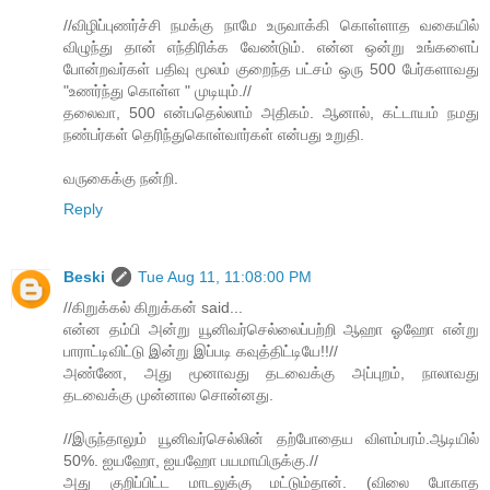
//விழிப்புணர்ச்சி நமக்கு நாமே உருவாக்கி கொள்ளாத வகையில்
விழுந்து தான் எந்திரிக்க வேண்டும். என்ன ஒன்று உங்களைப்
போன்றவர்கள் பதிவு மூலம் குறைந்த பட்சம் ஒரு 500 பேர்களாவது
"உணர்ந்து கொள்ள " முடியும்.//
தலைவா, 500 என்பதெல்லாம் அதிகம். ஆனால், கட்டாயம் நமது
நண்பர்கள் தெரிந்துகொள்வார்கள் என்பது உறுதி.
வருகைக்கு நன்றி.
Reply
Beski
Tue Aug 11, 11:08:00 PM
//கிறுக்கல் கிறுக்கன் said...
என்ன தம்பி அன்று யூனிவர்செல்லைப்பற்றி ஆஹா ஓஹோ என்று
பாராட்டிவிட்டு இன்று இப்படி கவுத்திட்டியே!!//
அண்ணே, அது மூனாவது தடவைக்கு அப்புறம், நாலாவது
தடவைக்கு முன்னால சொன்னது.
//இருந்தாலும் யூனிவர்செல்லின் தற்போதைய விளம்பரம்.ஆடியில்
50%. ஐயஹோ, ஐயஹோ பயமாயிருக்கு.//
அது குறிப்பிட்ட மாடலுக்கு மட்டும்தான். (விலை போகாத