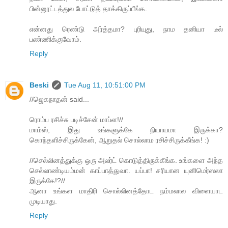
பின்னூட்டத்துல போட்டுத் தாக்கிருப்பீங்க.
என்னது ரெண்டு அர்த்தமா? புரியுது, நாம தனியா டீல்
பண்ணிக்குவோம்.
Reply
Beski
Tue Aug 11, 10:51:00 PM
//ஜெகநாதன் said...
ரொம்ப ரசிச்சு படிச்சேன் மாப்ள!//
மாம்ஸ், இது உங்களுக்கே நியாயமா இருக்கா?
கொந்தளிச்சிருக்கேன், ஆறுதல் சொல்லாம ரசிச்சிருக்கீங்க! :)
//செல்லினத்துக்கு ஒரு அலர்ட் ​கொடுத்திருக்கீங்க. உங்களை அந்த
​செல்லாண்டியம்மன் காப்பாத்துவா. யப்பா! சரியான யுனிமெர்ஸலா
இருக்கே!?//
ஆனா உங்கள மாதிரி சொல்லினத்தோட நம்மலால விளையாட
முடியாது.
Reply