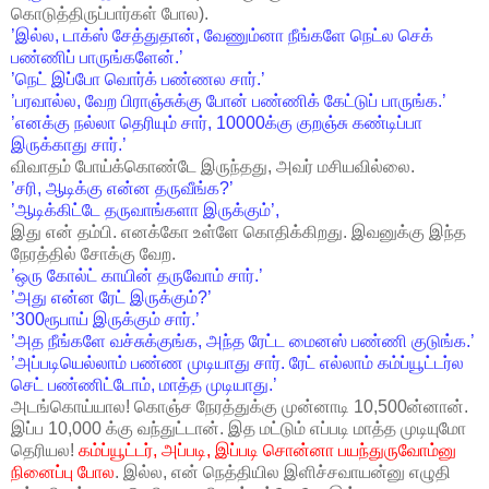
கொடுத்திருப்பார்கள் போல).
’இல்ல, டாக்ஸ் சேத்துதான், வேணும்னா நீங்களே நெட்ல செக்
பண்ணிப் பாருங்களேன்.’
’நெட் இப்போ வொர்க் பண்ணல சார்.’
’பரவால்ல, வேற பிராஞ்சுக்கு போன் பண்ணிக் கேட்டுப் பாருங்க.’
’எனக்கு நல்லா தெரியும் சார், 10000க்கு குறஞ்சு கண்டிப்பா
இருக்காது சார்.’
விவாதம் போய்க்கொண்டே இருந்தது, அவர் மசியவில்லை.
’சரி, ஆடிக்கு என்ன தருவீங்க?’
’ஆடிக்கிட்டே தருவாங்களா இருக்கும்’,
இது என் தம்பி. எனக்கோ உள்ளே கொதிக்கிறது. இவனுக்கு இந்த
நேரத்தில் சோக்கு வேற.
’ஒரு கோல்ட் காயின் தருவோம் சார்.’
’அது என்ன ரேட் இருக்கும்?’
’300ரூபாய் இருக்கும் சார்.’
’அத நீங்களே வச்சுக்குங்க, அந்த ரேட்ட மைனஸ் பண்ணி குடுங்க.’
’அப்படியெல்லாம் பண்ண முடியாது சார். ரேட் எல்லாம் கம்ப்யூட்டர்ல
செட் பண்ணிட்டோம், மாத்த முடியாது.’
அடங்கொய்யால! கொஞ்ச நேரத்துக்கு முன்னாடி 10,500ன்னான்.
இப்ப 10,000 க்கு வந்துட்டான். இத மட்டும் எப்படி மாத்த முடியுமோ
தெரியல!
கம்ப்யூட்டர், அப்படி, இப்படி சொன்னா பயந்துருவோம்னு
நினைப்பு போல
. இல்ல, என் நெத்தியில இளிச்சவாயன்னு எழுதி