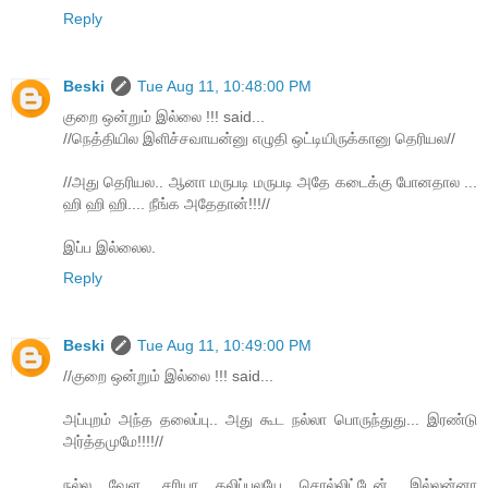
Reply
Beski
Tue Aug 11, 10:48:00 PM
குறை ஒன்றும் இல்லை !!! said...
//நெத்தியில இளிச்சவாயன்னு எழுதி ஒட்டியிருக்கானு தெரியல//
//அது தெரியல.. ஆனா மருபடி மருபடி அதே கடைக்கு போனதால ...
ஹி ஹி ஹி.... நீங்க அதேதான்!!!//
இப்ப இல்லைல.
Reply
Beski
Tue Aug 11, 10:49:00 PM
//குறை ஒன்றும் இல்லை !!! said...
அப்புறம் அந்த தலைப்பு.. அது கூட நல்லா பொருந்துது... இரண்டு
அர்த்தமுமே!!!!//
நல்ல வேள, சரியா தலிப்புலயே சொல்லிட்டேன், இல்லன்னா