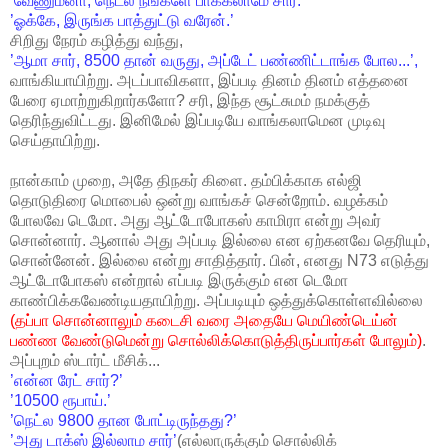
’வேணும்னா, நெட்ல நீங்களே பாக்கலாமே சார்.’
’ஓக்கே, இருங்க பாத்துட்டு வரேன்.’
சிறிது நேரம் கழித்து வந்து,
’ஆமா சார், 8500 தான் வருது, அப்டேட் பண்ணிட்டாங்க போல...’,
வாங்கியாயிற்று. அடப்பாவிகளா, இப்படி தினம் தினம் எத்தனை
பேரை ஏமாற்றுகிறார்களோ? சரி, இந்த சூட்சுமம் நமக்குத்
தெரிந்துவிட்டது. இனிமேல் இப்படியே வாங்கலாமென முடிவு
செய்தாயிற்று.
நான்காம் முறை, அதே திநகர் கிளை. தம்பிக்காக எல்ஜி
தொடுதிரை மொபைல் ஒன்று வாங்கச் சென்றோம். வழக்கம்
போலவே டெமோ. அது ஆட்டோபோகஸ் காமிரா என்று அவர்
சொன்னார். ஆனால் அது அப்படி இல்லை என ஏற்கனவே தெரியும்,
சொன்னேன். இல்லை என்று சாதித்தார். பின், எனது N73 எடுத்து
ஆட்டோபோகஸ் என்றால் எப்படி இருக்கும் என டெமோ
காண்பிக்கவேண்டியதாயிற்று. அப்படியும் ஒத்துக்கொள்ளவில்லை
(தப்பா சொன்னாலும் கடைசி வரை அதையே மெயிண்டெய்ன்
பண்ண வேண்டுமென்று சொல்லிக்கொடுத்திருப்பார்கள் போலும்)
.
அப்புறம் ஸ்டார்ட் மீசிக்...
’என்ன ரேட் சார்?’
’10500 ரூபாய்.’
’நெட்ல 9800 தான போட்டிருந்தது?’
’அது டாக்ஸ் இல்லாம சார்’
(எல்லாருக்கும் சொல்லிக்