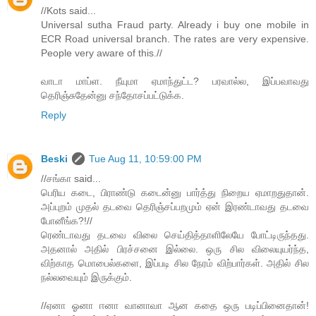
//Kots said...
Universal sutha Fraud party. Already i buy one mobile in
ECR Road universal branch. The rates are very expensive.
People very aware of this.//
வாடா மாப்ள. நீயுமா ஏமாந்துட்ட? பரவால்ல, இப்பவாவது
தெரிஞ்சுதேன்னு சந்தோசப்பட்டுக்க.
Reply
Beski
Tue Aug 11, 10:59:00 PM
//சங்கா said...
பெரிய கடை, பிராண்டு கடைன்னு பார்த்து நிறைய ஏமாறதுதான்.
அப்புறம் முதல் தடவை தெரிஞ்சப்பறமும் ஏன் இரண்டாவது தடவை
போனீங்க?!//
ரெண்டாவது தடவை விலை செய்தித்தாளிலேயே போட்டிருந்தது.
அதனால் அதில் பிரச்சனை இல்லை. ஒரு சில விலையுயர்ந்த,
விற்காத மொபைல்களை, இப்படி சில நேரம் விற்பார்கள். அதில் சில
நல்லவையும் இருக்கும்.
//ஏனா ஓனா ஈனா வானாவா ஆன கதை ஒரு படிப்பினைதான்!