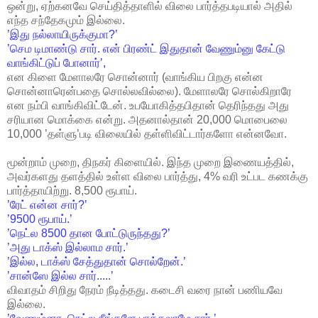
ஒன்று, ஏற்கனவே செய்தித்தாளில் விலை பார்த்தபடியால் அதில்
எந்த சந்தேகமும் இல்லை.
’இது நல்லாயிருக்குமா?’
’செம டிமாண்டு சார். என் பிரண்ட் இதுதான் வேணும்னு கேட்டு
வாங்கிட்டுப் போனார்’,
என கிளை மேளாலரே சொன்னார் (வாங்கிய பிறகு என்ன
சொன்னாரென்பதை சொல்லவில்லை). மேளாலரே சொல்கிறாரே
என நம்பி வாங்கிவிட்டேன். உபயோகித்தபிதான் தெரிந்தது அது
சரியான மொக்கை என்று. அதனால்தான் 20,000 மொபைலை
10,000 ’தள்ளு’படி விலையில் தள்ளிவிட்டார்களோ என்னவோ.
மூன்றாம் முறை, திநகர் கிளையில். இந்த முறை இணையத்தில்,
அவர்களது தளத்தில் உள்ள விலை பார்த்து, 4% வரி உட்பட கணக்கு
பார்த்தாயிற்று. 8,500 ரூபாய்.
’ரேட் என்ன சார்?’
’9500 ரூபாய்.’
’நெட்ல 8500 தான போட்டுருந்தது?’
’அது டாக்ஸ் இல்லாம சார்.’
’இல்ல, டாக்ஸ் சேத்துதான் சொல்றேன்.’
’சான்ஸே இல்ல சார்.....’
விவாதம் சிறிது நேரம் நீடித்தது. கடைசி வரை நான் பணியவே
இல்லை.