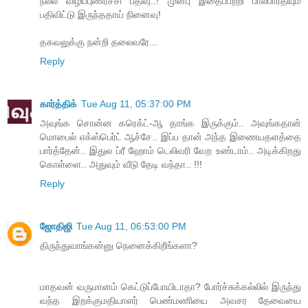
நல்ல விழிப்புணர்ச்சி பதிவு..! முன்பு இதைப்பற்றி பாலபாரதியும்
பதிவிட்டு இருந்ததாய் நினைவு!
தகவலுக்கு நன்றி தலைவரே...
Reply
கார்த்திக்
Tue Aug 11, 05:37:00 PM
அவுங்க சொன்ன கரெக்ட்-ஆ தாங்க இருக்கும்.. அவுங்கதான்
மொபைல் எக்ஸ்பெர்ட் ஆச்சே.. இப்ப தான் அந்த இணையதளத்தை
பார்த்தேன்.. இதுல ப்ரீ ஹோம் டெலிவரி வேற உண்டாம்.. அடிக்கிறது
கொள்ளை.. அதுவும் வீடு தேடி வந்தா.. !!!
Reply
ஜோதிஜி
Tue Aug 11, 06:53:00 PM
திருந்துவாங்கன்னு நெனைக்கிறீங்களா?
மாதவன் வருமானம் கெட்டுப்போயிடாதா? போர்ச்சுக்கல்லில் இருந்து
வந்த இறக்குமதியாளர் பெண்மணியை அவசர தேவையை