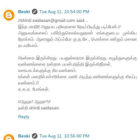
Beski
Tue Aug 11, 10:54:00 PM
//shirdi.saidasan@gmail.com said...
இந்த மாதிரி அனுபவ பதிவுகளை தேடிப்பிடித்து படிப்பேன்.//
அனுபவங்களைப் பகிர்ந்துகொள்வதுதான் எங்களுடைய முக்கிய
நோக்கம். ஆனாலும் அப்பப்போ கு.த.சே., மொக்கை என்றும் மசாலா
தடவுவோம்.
//நன்றாக இருக்கிறது. பயனுள்ளதாக இருக்கிறது. எழுத்துகளுக்கு
வண்ணங்களை நன்றாக பயன்படுத்தி இருக்கிறீர்கள்.
உரையாடல்களுக்கு நீல வண்ணம்.
உங்கள் மனதில் எச்சரிக்கை மணி அடித்த எண்ணங்களுக்கு சிவப்பு
வண்ணம்.//
க.க.க. போங்கள்.
//ஆஹா! ஆஹா!!//
நன்றி shirdi.saidasan.
Reply
Beski
Tue Aug 11, 10:56:00 PM