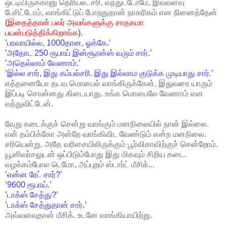
ஒட்டியிருக்கானு தெரியல. சரி, வந்துட்டோமே, இவ்வளவு
பேசிட்டோம், வாங்கிட்டுப் போறதுதான் நாகரிகம் என நினைத்தேன்
(இதைத்தான் பலர் அவங்களுக்கு சாதகமா
பயன்படுத்திக்கிறாங்க).
’பரவாயில்ல, 1000தான, ஓக்கே.’
’அதோட 250 ரூபாய் இன்சூரன்ஸ் வரும் சார்.’
’அதெல்லாம் வேணாம்.’
’இல்ல சார், இது கம்பல்சரி. இது இல்லாம குடுக்க முடியாது சார்.’
எத்தனையோ தடவ மொபைல் வாங்கிருக்கேன், இதுவரை யாரும்
இப்படி சொன்னது கிடையாது. உங்க மொபைலே வேணாம் என
வந்துவிட்டேன்.
வேறு கடைக்குச் சென்று வாங்கும் மனநிலையில் நான் இல்லை.
என் தம்பிக்கோ அன்றே வாங்கிவிட வேண்டும் என்ற மனநிலை.
சரியென்று, அதே வரிசையிலிருக்கும் பூர்விகாவிற்குச் சென்றோம்.
யூனிவர்சலுடன் ஒப்பிடும்போது இது மிகவும் சிறிய கடை.
வழக்கம்போல டெமோ, அப்புறம் ஸ்டார்ட் மீசிக்...
’என்ன ரேட் சார்?’
’9600 ரூபாய்.’
’டாக்ஸ் சேத்து?’
’டாக்ஸ் சேத்துதான் சார்.’
அவ்வளவுதான் மீசிக். உடனே வாங்கியாயிற்று.