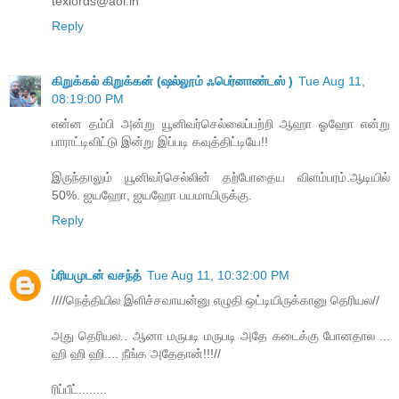
texlords@aol.in
Reply
கிறுக்கல் கிறுக்கன் (ஷல்லூம் ஃபெர்னாண்டஸ் )
Tue Aug 11,
08:19:00 PM
என்ன தம்பி அன்று யூனிவர்செல்லைப்பற்றி ஆஹா ஓஹோ என்று
பாராட்டிவிட்டு இன்று இப்படி கவுத்திட்டியே!!
இருந்தாலும் யூனிவர்செல்லின் தற்போதைய விளம்பரம்.ஆடியில்
50%. ஐயஹோ, ஐயஹோ பயமாயிருக்கு.
Reply
ப்ரியமுடன் வசந்த்
Tue Aug 11, 10:32:00 PM
////நெத்தியில இளிச்சவாயன்னு எழுதி ஒட்டியிருக்கானு தெரியல//
அது தெரியல.. ஆனா மருபடி மருபடி அதே கடைக்கு போனதால ...
ஹி ஹி ஹி.... நீங்க அதேதான்!!!//
ரிப்பீட்........