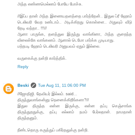
அந்த எண்ணமெல்லாம் போயே போச்சு.
//இப்ப தான் அந்த இணையதளத்தை பார்த்தேன்.. இதுல ப்ரீ ஹோம்
டெலிவரி வேற உண்டாம்.. அடிக்கிறது கொள்ளை.. அதுவும் வீடு
தேடி வந்தா.. !!!//
ஆனா பாருங்க, தளத்துல இருந்து வாங்கினா, அந்த குறைந்த
விலைக்கே வாங்கலாம். ஆனால் டெமோ பார்க்க முடியாது.
மற்றபடி ஹோம் டெலிவரி அனுபவம் ஏதும் இல்லை.
வருகைக்கு நன்றி கார்த்திக்.
Reply
Beski
Tue Aug 11, 11:06:00 PM
//ஜோதிஜி. தேவியர் இல்லம். said...
திருந்துவாங்கன்னு நெனைக்கிறீங்களா?//
இதுல திருந்த என்ன இருக்கு, என்ன தப்பு செஞ்சாங்க
திருந்துறதுக்கு, தப்பு எல்லாம் நமம் பேர்லதான். நாமதான்
திருந்தனும்.
நீண்டதொரு கருத்துப் பகிர்தலுக்கு நன்றி.