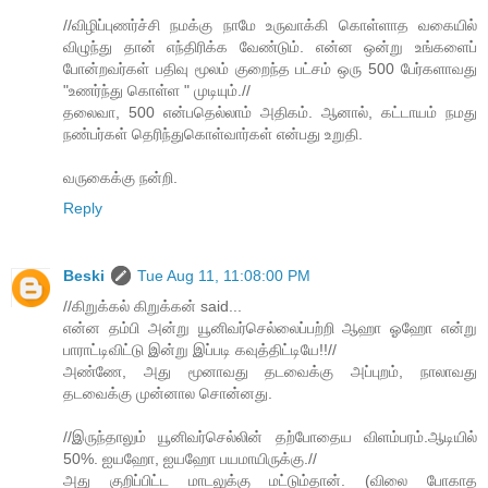
//விழிப்புணர்ச்சி நமக்கு நாமே உருவாக்கி கொள்ளாத வகையில்
விழுந்து தான் எந்திரிக்க வேண்டும். என்ன ஒன்று உங்களைப்
போன்றவர்கள் பதிவு மூலம் குறைந்த பட்சம் ஒரு 500 பேர்களாவது
"உணர்ந்து கொள்ள " முடியும்.//
தலைவா, 500 என்பதெல்லாம் அதிகம். ஆனால், கட்டாயம் நமது
நண்பர்கள் தெரிந்துகொள்வார்கள் என்பது உறுதி.
வருகைக்கு நன்றி.
Reply
Beski
Tue Aug 11, 11:08:00 PM
//கிறுக்கல் கிறுக்கன் said...
என்ன தம்பி அன்று யூனிவர்செல்லைப்பற்றி ஆஹா ஓஹோ என்று
பாராட்டிவிட்டு இன்று இப்படி கவுத்திட்டியே!!//
அண்ணே, அது மூனாவது தடவைக்கு அப்புறம், நாலாவது
தடவைக்கு முன்னால சொன்னது.
//இருந்தாலும் யூனிவர்செல்லின் தற்போதைய விளம்பரம்.ஆடியில்
50%. ஐயஹோ, ஐயஹோ பயமாயிருக்கு.//
அது குறிப்பிட்ட மாடலுக்கு மட்டும்தான். (விலை போகாத