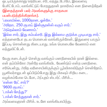
ஒட்டியிருக்கானு தெரியல. சரி, வந்துட்டோமே, இவ்வளவு
பேசிட்டோம், வாங்கிட்டுப் போறதுதான் நாகரிகம் என நினைத்தேன்
(இதைத்தான் பலர் அவங்களுக்கு சாதகமா
பயன்படுத்திக்கிறாங்க).
’பரவாயில்ல, 1000தான, ஓக்கே.’
’அதோட 250 ரூபாய் இன்சூரன்ஸ் வரும் சார்.’
’அதெல்லாம் வேணாம்.’
’இல்ல சார், இது கம்பல்சரி. இது இல்லாம குடுக்க முடியாது சார்.’
எத்தனையோ தடவ மொபைல் வாங்கிருக்கேன், இதுவரை யாரும்
இப்படி சொன்னது கிடையாது. உங்க மொபைலே வேணாம் என
வந்துவிட்டேன்.
வேறு கடைக்குச் சென்று வாங்கும் மனநிலையில் நான் இல்லை.
என் தம்பிக்கோ அன்றே வாங்கிவிட வேண்டும் என்ற மனநிலை.
சரியென்று, அதே வரிசையிலிருக்கும் பூர்விகாவிற்குச் சென்றோம்.
யூனிவர்சலுடன் ஒப்பிடும்போது இது மிகவும் சிறிய கடை.
வழக்கம்போல டெமோ, அப்புறம் ஸ்டார்ட் மீசிக்...
’என்ன ரேட் சார்?’
’9600 ரூபாய்.’
’டாக்ஸ் சேத்து?’
’டாக்ஸ் சேத்துதான் சார்.’
அவ்வளவுதான் மீசிக். உடனே வாங்கியாயிற்று.