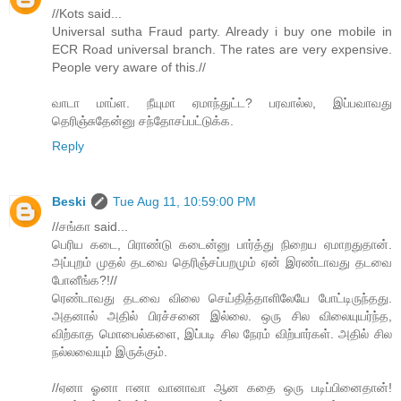
//Kots said...
Universal sutha Fraud party. Already i buy one mobile in
ECR Road universal branch. The rates are very expensive.
People very aware of this.//
வாடா மாப்ள. நீயுமா ஏமாந்துட்ட? பரவால்ல, இப்பவாவது
தெரிஞ்சுதேன்னு சந்தோசப்பட்டுக்க.
Reply
Beski
Tue Aug 11, 10:59:00 PM
//சங்கா said...
பெரிய கடை, பிராண்டு கடைன்னு பார்த்து நிறைய ஏமாறதுதான்.
அப்புறம் முதல் தடவை தெரிஞ்சப்பறமும் ஏன் இரண்டாவது தடவை
போனீங்க?!//
ரெண்டாவது தடவை விலை செய்தித்தாளிலேயே போட்டிருந்தது.
அதனால் அதில் பிரச்சனை இல்லை. ஒரு சில விலையுயர்ந்த,
விற்காத மொபைல்களை, இப்படி சில நேரம் விற்பார்கள். அதில் சில
நல்லவையும் இருக்கும்.
//ஏனா ஓனா ஈனா வானாவா ஆன கதை ஒரு படிப்பினைதான்!