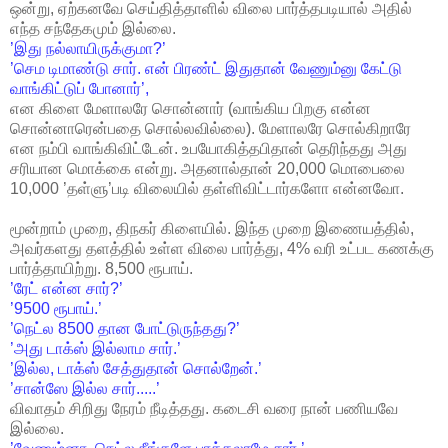
ஒன்று, ஏற்கனவே செய்தித்தாளில் விலை பார்த்தபடியால் அதில்
எந்த சந்தேகமும் இல்லை.
’இது நல்லாயிருக்குமா?’
’செம டிமாண்டு சார். என் பிரண்ட் இதுதான் வேணும்னு கேட்டு
வாங்கிட்டுப் போனார்’,
என கிளை மேளாலரே சொன்னார் (வாங்கிய பிறகு என்ன
சொன்னாரென்பதை சொல்லவில்லை). மேளாலரே சொல்கிறாரே
என நம்பி வாங்கிவிட்டேன். உபயோகித்தபிதான் தெரிந்தது அது
சரியான மொக்கை என்று. அதனால்தான் 20,000 மொபைலை
10,000 ’தள்ளு’படி விலையில் தள்ளிவிட்டார்களோ என்னவோ.
மூன்றாம் முறை, திநகர் கிளையில். இந்த முறை இணையத்தில்,
அவர்களது தளத்தில் உள்ள விலை பார்த்து, 4% வரி உட்பட கணக்கு
பார்த்தாயிற்று. 8,500 ரூபாய்.
’ரேட் என்ன சார்?’
’9500 ரூபாய்.’
’நெட்ல 8500 தான போட்டுருந்தது?’
’அது டாக்ஸ் இல்லாம சார்.’
’இல்ல, டாக்ஸ் சேத்துதான் சொல்றேன்.’
’சான்ஸே இல்ல சார்.....’
விவாதம் சிறிது நேரம் நீடித்தது. கடைசி வரை நான் பணியவே
இல்லை.