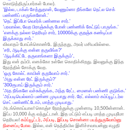
கொடுத்திருப்பார்கள் போல).
’இல்ல, டாக்ஸ் சேத்துதான், வேணும்னா நீங்களே நெட்ல செக்
பண்ணிப் பாருங்களேன்.’
’நெட் இப்போ வொர்க் பண்ணல சார்.’
’பரவால்ல, வேற பிராஞ்சுக்கு போன் பண்ணிக் கேட்டுப் பாருங்க.’
’எனக்கு நல்லா தெரியும் சார், 10000க்கு குறஞ்சு கண்டிப்பா
இருக்காது சார்.’
விவாதம் போய்க்கொண்டே இருந்தது, அவர் மசியவில்லை.
’சரி, ஆடிக்கு என்ன தருவீங்க?’
’ஆடிக்கிட்டே தருவாங்களா இருக்கும்’,
இது என் தம்பி. எனக்கோ உள்ளே கொதிக்கிறது. இவனுக்கு இந்த
நேரத்தில் சோக்கு வேற.
’ஒரு கோல்ட் காயின் தருவோம் சார்.’
’அது என்ன ரேட் இருக்கும்?’
’300ரூபாய் இருக்கும் சார்.’
’அத நீங்களே வச்சுக்குங்க, அந்த ரேட்ட மைனஸ் பண்ணி குடுங்க.’
’அப்படியெல்லாம் பண்ண முடியாது சார். ரேட் எல்லாம் கம்ப்யூட்டர்ல
செட் பண்ணிட்டோம், மாத்த முடியாது.’
அடங்கொய்யால! கொஞ்ச நேரத்துக்கு முன்னாடி 10,500ன்னான்.
இப்ப 10,000 க்கு வந்துட்டான். இத மட்டும் எப்படி மாத்த முடியுமோ
தெரியல!
கம்ப்யூட்டர், அப்படி, இப்படி சொன்னா பயந்துருவோம்னு
நினைப்பு போல
. இல்ல, என் நெத்தியில இளிச்சவாயன்னு எழுதி