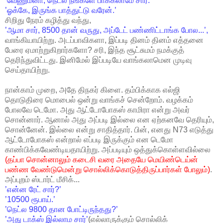
’வேணும்னா, நெட்ல நீங்களே பாக்கலாமே சார்.’
’ஓக்கே, இருங்க பாத்துட்டு வரேன்.’
சிறிது நேரம் கழித்து வந்து,
’ஆமா சார், 8500 தான் வருது, அப்டேட் பண்ணிட்டாங்க போல...’,
வாங்கியாயிற்று. அடப்பாவிகளா, இப்படி தினம் தினம் எத்தனை
பேரை ஏமாற்றுகிறார்களோ? சரி, இந்த சூட்சுமம் நமக்குத்
தெரிந்துவிட்டது. இனிமேல் இப்படியே வாங்கலாமென முடிவு
செய்தாயிற்று.
நான்காம் முறை, அதே திநகர் கிளை. தம்பிக்காக எல்ஜி
தொடுதிரை மொபைல் ஒன்று வாங்கச் சென்றோம். வழக்கம்
போலவே டெமோ. அது ஆட்டோபோகஸ் காமிரா என்று அவர்
சொன்னார். ஆனால் அது அப்படி இல்லை என ஏற்கனவே தெரியும்,
சொன்னேன். இல்லை என்று சாதித்தார். பின், எனது N73 எடுத்து
ஆட்டோபோகஸ் என்றால் எப்படி இருக்கும் என டெமோ
காண்பிக்கவேண்டியதாயிற்று. அப்படியும் ஒத்துக்கொள்ளவில்லை
(தப்பா சொன்னாலும் கடைசி வரை அதையே மெயிண்டெய்ன்
பண்ண வேண்டுமென்று சொல்லிக்கொடுத்திருப்பார்கள் போலும்)
.
அப்புறம் ஸ்டார்ட் மீசிக்...
’என்ன ரேட் சார்?’
’10500 ரூபாய்.’
’நெட்ல 9800 தான போட்டிருந்தது?’
’அது டாக்ஸ் இல்லாம சார்’
(எல்லாருக்கும் சொல்லிக்