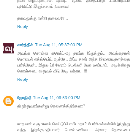
நல்ல விழிப்புணர்ச்சி பதிவு..! முன்பு இதைப்பற்றி பாலபாரதியும்
பதிவிட்டு இருந்ததாய் நினைவு!
தகவலுக்கு நன்றி தலைவரே...
Reply
கார்த்திக்
Tue Aug 11, 05:37:00 PM
அவுங்க சொன்ன கரெக்ட்-ஆ தாங்க இருக்கும்.. அவுங்கதான்
மொபைல் எக்ஸ்பெர்ட் ஆச்சே.. இப்ப தான் அந்த இணையதளத்தை
பார்த்தேன்.. இதுல ப்ரீ ஹோம் டெலிவரி வேற உண்டாம்.. அடிக்கிறது
கொள்ளை.. அதுவும் வீடு தேடி வந்தா.. !!!
Reply
ஜோதிஜி
Tue Aug 11, 06:53:00 PM
திருந்துவாங்கன்னு நெனைக்கிறீங்களா?
மாதவன் வருமானம் கெட்டுப்போயிடாதா? போர்ச்சுக்கல்லில் இருந்து
வந்த இறக்குமதியாளர் பெண்மணியை அவசர தேவையை