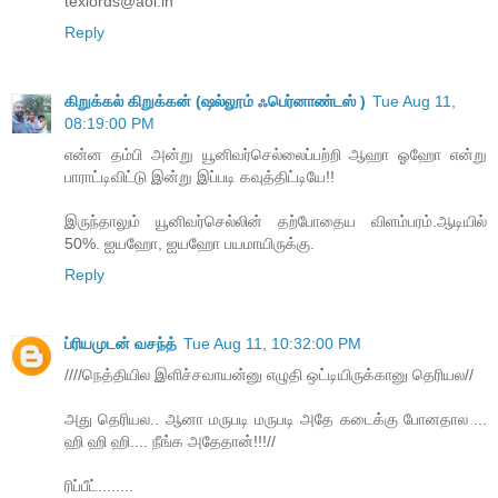
texlords@aol.in
Reply
கிறுக்கல் கிறுக்கன் (ஷல்லூம் ஃபெர்னாண்டஸ் )
Tue Aug 11,
08:19:00 PM
என்ன தம்பி அன்று யூனிவர்செல்லைப்பற்றி ஆஹா ஓஹோ என்று
பாராட்டிவிட்டு இன்று இப்படி கவுத்திட்டியே!!
இருந்தாலும் யூனிவர்செல்லின் தற்போதைய விளம்பரம்.ஆடியில்
50%. ஐயஹோ, ஐயஹோ பயமாயிருக்கு.
Reply
ப்ரியமுடன் வசந்த்
Tue Aug 11, 10:32:00 PM
////நெத்தியில இளிச்சவாயன்னு எழுதி ஒட்டியிருக்கானு தெரியல//
அது தெரியல.. ஆனா மருபடி மருபடி அதே கடைக்கு போனதால ...
ஹி ஹி ஹி.... நீங்க அதேதான்!!!//
ரிப்பீட்........