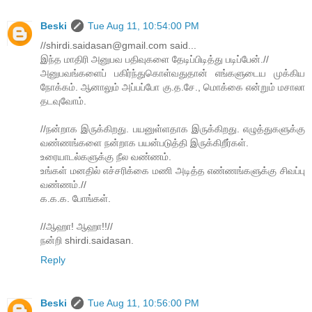
Beski
Tue Aug 11, 10:54:00 PM
//shirdi.saidasan@gmail.com said...
இந்த மாதிரி அனுபவ பதிவுகளை தேடிப்பிடித்து படிப்பேன்.//
அனுபவங்களைப் பகிர்ந்துகொள்வதுதான் எங்களுடைய முக்கிய
நோக்கம். ஆனாலும் அப்பப்போ கு.த.சே., மொக்கை என்றும் மசாலா
தடவுவோம்.
//நன்றாக இருக்கிறது. பயனுள்ளதாக இருக்கிறது. எழுத்துகளுக்கு
வண்ணங்களை நன்றாக பயன்படுத்தி இருக்கிறீர்கள்.
உரையாடல்களுக்கு நீல வண்ணம்.
உங்கள் மனதில் எச்சரிக்கை மணி அடித்த எண்ணங்களுக்கு சிவப்பு
வண்ணம்.//
க.க.க. போங்கள்.
//ஆஹா! ஆஹா!!//
நன்றி shirdi.saidasan.
Reply
Beski
Tue Aug 11, 10:56:00 PM