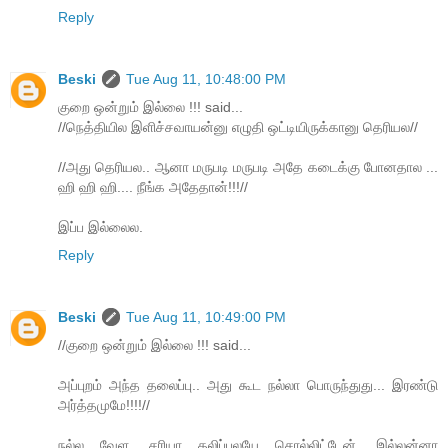
Reply
Beski
Tue Aug 11, 10:48:00 PM
குறை ஒன்றும் இல்லை !!! said...
//நெத்தியில இளிச்சவாயன்னு எழுதி ஒட்டியிருக்கானு தெரியல//
//அது தெரியல.. ஆனா மருபடி மருபடி அதே கடைக்கு போனதால ...
ஹி ஹி ஹி.... நீங்க அதேதான்!!!//
இப்ப இல்லைல.
Reply
Beski
Tue Aug 11, 10:49:00 PM
//குறை ஒன்றும் இல்லை !!! said...
அப்புறம் அந்த தலைப்பு.. அது கூட நல்லா பொருந்துது... இரண்டு
அர்த்தமுமே!!!!//
நல்ல வேள, சரியா தலிப்புலயே சொல்லிட்டேன், இல்லன்னா