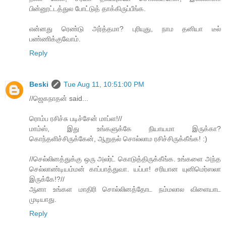
பின்னூட்டத்துல போட்டுத் தாக்கிருப்பீங்க.
என்னது ரெண்டு அர்த்தமா? புரியுது, நாம தனியா டீல்
பண்ணிக்குவோம்.
Reply
Beski
Tue Aug 11, 10:51:00 PM
//ஜெகநாதன் said...
ரொம்ப ரசிச்சு படிச்சேன் மாப்ள!//
மாம்ஸ், இது உங்களுக்கே நியாயமா இருக்கா?
கொந்தளிச்சிருக்கேன், ஆறுதல் சொல்லாம ரசிச்சிருக்கீங்க! :)
//செல்லினத்துக்கு ஒரு அலர்ட் ​கொடுத்திருக்கீங்க. உங்களை அந்த
​செல்லாண்டியம்மன் காப்பாத்துவா. யப்பா! சரியான யுனிமெர்ஸலா
இருக்கே!?//
ஆனா உங்கள மாதிரி சொல்லினத்தோட நம்மலால விளையாட
முடியாது.
Reply