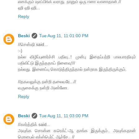
எனக்கும் ஷாப்பிங்க் வராது. நானும் ஒரு ஈனா வானாதான்.//
ஹி ஹி ஹி...
Reply
Beski
Tue Aug 11, 11:01:00 PM
//சென்ஷி said...
:-)
நல்ல விழிப்புணர்ச்சி பதிவு..! முன்பு இதைப்பற்றி பாலபாரதியும்
பதிவிட்டு இருந்ததாய் நினைவு!//
நல்லது. இணைப்பு கொடுத்திருந்தால் நன்றாக இருந்திருக்கும்.
//தகவலுக்கு நன்றி தலைவரே...//
வருகைக்கு நன்றி அண்ணே.
Reply
Beski
Tue Aug 11, 11:03:00 PM
//கார்த்திக் said...
அவுங்க சொன்ன கரெக்ட்-ஆ தாங்க இருக்கும்.. அவுங்கதான்
மொபைல் எக்ஸ்பெர்ட் ஆச்சே.. //