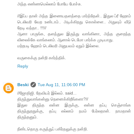
அந்த எண்ணமெல்லாம் போயே போச்சு.
//இப்ப தான் அந்த இணையதளத்தை பார்த்தேன்.. இதுல ப்ரீ ஹோம்
டெலிவரி வேற உண்டாம்.. அடிக்கிறது கொள்ளை.. அதுவும் வீடு
தேடி வந்தா.. !!!//
ஆனா பாருங்க, தளத்துல இருந்து வாங்கினா, அந்த குறைந்த
விலைக்கே வாங்கலாம். ஆனால் டெமோ பார்க்க முடியாது.
மற்றபடி ஹோம் டெலிவரி அனுபவம் ஏதும் இல்லை.
வருகைக்கு நன்றி கார்த்திக்.
Reply
Beski
Tue Aug 11, 11:06:00 PM
//ஜோதிஜி. தேவியர் இல்லம். said...
திருந்துவாங்கன்னு நெனைக்கிறீங்களா?//
இதுல திருந்த என்ன இருக்கு, என்ன தப்பு செஞ்சாங்க
திருந்துறதுக்கு, தப்பு எல்லாம் நமம் பேர்லதான். நாமதான்
திருந்தனும்.
நீண்டதொரு கருத்துப் பகிர்தலுக்கு நன்றி.