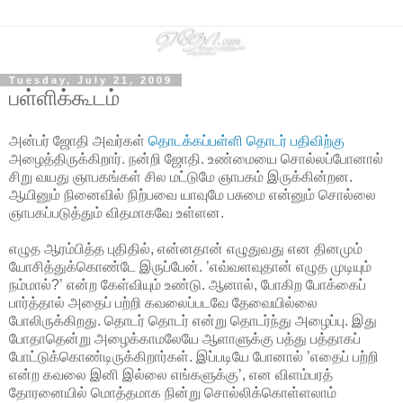
Tuesday, July 21, 2009
பள்ளிக்கூடம்
அன்பர் ஜோதி அவர்கள்
தொடக்கப்பள்ளி தொடர் பதிவிற்கு
அழைத்திருக்கிறார். நன்றி ஜோதி. உண்மையை சொல்லப்போனால்
சிறு வயது ஞாபகங்கள் சில மட்டுமே ஞாபகம் இருக்கின்றன.
ஆயினும் நினைவில் நிற்பவை யாவுமே பசுமை என்னும் சொல்லை
ஞாபகப்படுத்தும் விதமாகவே உள்ளன.
எழுத ஆரம்பித்த புதிதில், என்னதான் எழுதுவது என தினமும்
யோசித்துக்கொண்டே இருப்பேன். ’எவ்வளவுதான் எழுத முடியும்
நம்மால்?’ என்ற கேள்வியும் உண்டு. ஆனால், போகிற போக்கைப்
பார்த்தால் அதைப் பற்றி கவலைப்படவே தேவையில்லை
போலிருக்கிறது. தொடர் தொடர் என்று தொடர்ந்து அழைப்பு. இது
போதாதென்று அழைக்காமலேயே ஆளாளுக்கு பத்து பத்தாகப்
போட்டுக்கொண்டிருக்கிறார்கள். இப்படியே போனால் ’எதைப் பற்றி
என்ற கவலை இனி இல்லை எங்களுக்கு’, என விளம்பரத்
தோரனையில் மொத்தமாக நின்று சொல்லிக்கொள்ளலாம்