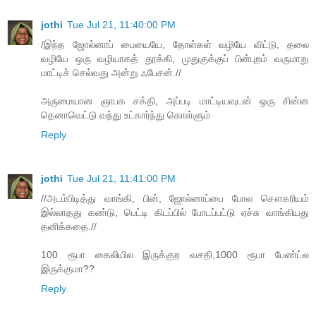
jothi
Tue Jul 21, 11:40:00 PM
/இந்த ஜோல்னாப் பையையே, தோள்கள் வழியே விட்டு, தலை
வழியே ஒரு வழியாகத் தூக்கி, முதுகுக்குப் பின்புறம் வருமாறு
மாட்டிச் செல்வது அன்று ஃபேசன்.//
அருமையான ஞாபக சக்தி, அப்படி மாட்டியவுடன் ஒரு சின்ன
தெனாவெட்டு வந்து உட்கார்ந்து கொள்ளும்
Reply
jothi
Tue Jul 21, 11:41:00 PM
//அடம்பிடித்து வாங்கி, பின், ஜோல்னாப்பை போல சௌகரியம்
இல்லாதது கண்டு, பெட்டி கிடப்பில் போடப்பட்டு ஏச்சு வாங்கியது
தனிக்கதை.//
100 ரூபா கைலியில இருக்குற வசதி,1000 ரூபா பேண்ட்ல
இருக்குமா??
Reply