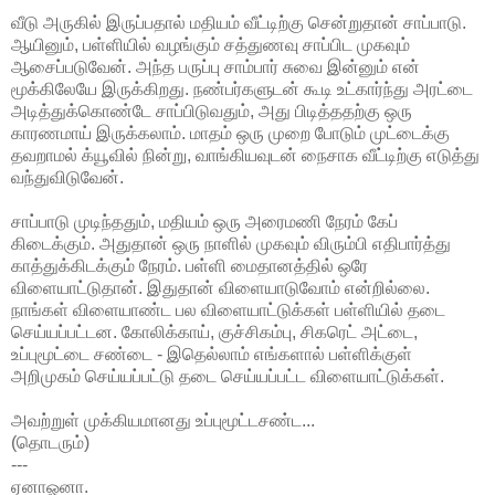
வீடு அருகில் இருப்பதால் மதியம் வீட்டிற்கு சென்றுதான் சாப்பாடு.
ஆயினும், பள்ளியில் வழங்கும் சத்துணவு சாப்பிட முகவும்
ஆசைப்படுவேன். அந்த பருப்பு சாம்பார் சுவை இன்னும் என்
மூக்கிலேயே இருக்கிறது. நண்பர்களுடன் கூடி உட்கார்ந்து அரட்டை
அடித்துக்கொண்டே சாப்பிடுவதும், அது பிடித்ததற்கு ஒரு
காரணமாய் இருக்கலாம். மாதம் ஒரு முறை போடும் முட்டைக்கு
தவறாமல் க்யூவில் நின்று, வாங்கியவுடன் நைசாக வீட்டிற்கு எடுத்து
வந்துவிடுவேன்.
சாப்பாடு முடிந்ததும், மதியம் ஒரு அரைமணி நேரம் கேப்
கிடைக்கும். அதுதான் ஒரு நாளில் முகவும் விரும்பி எதிபார்த்து
காத்துக்கிடக்கும் நேரம். பள்ளி மைதானத்தில் ஒரே
விளையாட்டுதான். இதுதான் விளையாடுவோம் என்றில்லை.
நாங்கள் விளையாண்ட பல விளையாட்டுக்கள் பள்ளியில் தடை
செய்யப்பட்டன. கோலிக்காய், குச்சிகம்பு, சிகரெட் அட்டை,
உப்புமூட்டை சண்டை - இதெல்லாம் எங்களால் பள்ளிக்குள்
அறிமுகம் செய்யப்பட்டு தடை செய்யப்பட்ட விளையாட்டுக்கள்.
அவற்றுள் முக்கியமானது உப்புமூட்டசண்ட...
(தொடரும்)
---
ஏனாஓனா.