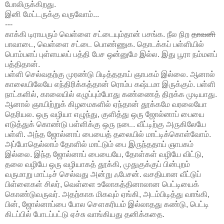
போலிருக்கிறது.
இனி மேட்டருக்கு வருவோம்...
---
காக்கி டிராயரும் வெள்ளை சட்டையும்தான் பசங்க. நீல நிற
தாவனி
பாவாடை, வெள்ளை சட்டை பொண்ணுக. தொடக்கப் பள்ளியில்
பொம்பளப் புள்ளயலப் பத்தி பேச ஒன்னுமே இல்ல. இது பூரா நம்மளப்
பத்திதான்.
பள்ளி செல்வதற்கு முரண்டு பிடித்ததாய் ஞாபகம் இல்லை. ஆனால்
காலையிலேயே எந்திரிக்கத்தான் ரொம்ப கஷ்டமா இருக்கும். பள்ளி
நாட்களில், காலையில் எழுப்பும்போது கண்ணைத் திறக்க முடியாது.
ஆனால் ஞாயிற்றுக் கிழமைகளில் ஏந்தான் தூக்கமே வரலையோ
தெரியல. ஒரு வழியா எழுந்து, குளித்து ஒரு ஜோல்னாப் பையை
எடுத்துக் கொண்டு பள்ளிக்கு ஒரு நடை. வீட்டிற்கு அருகிலேயே
பள்ளி. அந்த ஜோல்னாப் பையைத் தலையில் மாட்டிக்கொள்வோம்.
அப்போதெல்லாம் தோளில் மாட்டும் பை இருந்ததாய் ஞாபகம்
இல்லை. இந்த ஜோல்னாப் பையையே, தோள்கள் வழியே விட்டு,
தலை வழியே ஒரு வழியாகத் தூக்கி, முதுகுக்குப் பின்புறம்
வருமாறு மாட்டிச் செல்வது அன்று ஃபேசன். வசதியான வீட்டுப்
பிள்ளைகள் சிலர், வெள்ளை உலோகத்தினாலான பெட்டியைக்
கொண்டுவருவர். அதற்காக மிகவும் ஏங்கி, அடம்பிடித்து வாங்கி,
பின், ஜோல்னாப்பை போல சௌகரியம் இல்லாதது கண்டு, பெட்டி
கிடப்பில் போடப்பட்டு ஏச்சு வாங்கியது தனிக்கதை.