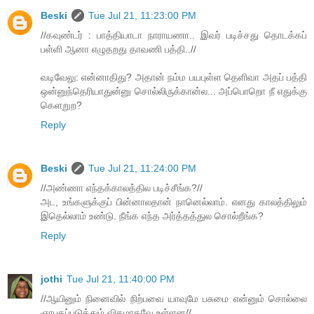
Beski
Tue Jul 21, 11:23:00 PM
//கவுண்டர் : பாத்தியாடா நாராயணா.. இவர் படிச்சது தொடக்கப்
பள்ளி ஆனா எழுதறது தாவணி பத்தி..//
வடிவேலு: என்னாதிது? அதான் நம்ம பயபுள்ள தெளிவா அதப் பத்தி
ஒன்னுந்தெரியாதுன்னு சொல்லிருக்கான்ல... அப்பொறொ நீ எதுக்கு
கெளறுற?
Reply
Beski
Tue Jul 21, 11:24:00 PM
//அண்ணா எந்தக்காலத்தில படிச்சீங்க?//
அட, உங்களுக்குப் பின்னாலதான் நானெல்லாம். எனது காலத்திலும்
இதெல்லாம் உண்டு. நீங்க எந்த அர்த்தத்துல சொல்றீங்க?
Reply
jothi
Tue Jul 21, 11:40:00 PM
//ஆயினும் நினைவில் நிற்பவை யாவுமே பசுமை என்னும் சொல்லை
ஞாபகப்படுத்தும் விதமாகவே உள்ளன//.