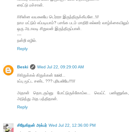
ரைட்டு மச்சான்.
//சின்ன வயசுலயே டெர்ரரா இருந்திருக்கீயளே..!//
நாம மட்டும் எப்படியாம்? பசங்க படம் மாதிரி எல்லார் வாழ்க்கையிலும்
ஒரு அடாவடி சிறுவன் இருந்திருப்பான்.
---
நன்றி எழில்.
Reply
Beski
Wed Jul 22, 09:29:00 AM
//கிறுக்கல் கிறுக்கன் said...
உப்பு மூட்ட சண்ட ??? புரியலியே!!!//
அதான் தொடரும்னு போட்டுருக்கோம்ல... வெய்ட் பண்ணுங்க,
அடுத்து அத பத்திதான்.
Reply
சிநேகிதன் அக்பர்
Wed Jul 22, 12:36:00 PM