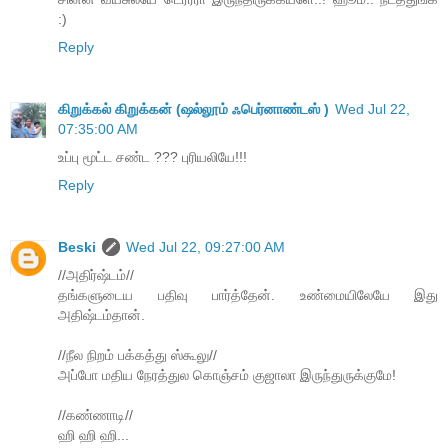
:)
Reply
கிறுக்கல் கிறுக்கன் (ஷல்லூம் ஃபெர்னாண்டஸ் )
Wed Jul 22,
07:35:00 AM
உப்பு மூட்ட சண்ட ??? புரியலியே!!!
Reply
Beski
Wed Jul 22, 09:27:00 AM
//அதிர்ஷ்டம்//
தங்களுடைய பதிவு பார்த்தேன். உண்மையிலேயே இது
அதிஷ்டம்தான்.
//நீல நிறம் பக்கத்து ஸ்கூலு//
அப்போ மதிய நேரத்துல கொஞ்சம் குஜாலா இருந்துருக்குமே!
//கண்ணாடி//
ஹி ஹி ஹி...