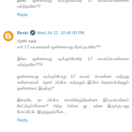
இல்ல, ஒன்னாவது படிக்கும்போதே 17 வயசுப்பொண்ணை
பார்த்தாரோ??
Reply
Beski
Wed Jul 22, 10:46:00 PM
//jothi said...
சார் 17 வயசுலதான் ஒண்ணாவது போய்ருபாரோ??
இல்ல, ஒன்னாவது படிக்கும்போதே 17 வயசுப்பொண்ணை
பார்த்தாரோ??//
ஒண்ணாவது படிக்கும்போது 17 வயசுப் பொண்ண பாத்தது
உண்மைதான். ஆனா அப்போ பாத்ததும் இப்போ நெனைக்கிறதும்
ஒண்ணாவா இருக்கு?
இதையே நா அப்போ சொல்லிருந்தேன்னா இப்படியெல்லாம்
கேட்டுருப்பீங்களா? அந்த அக்கா ஜட நல்லா இருக்குடானு
போய்கிட்டே இருந்துருப்பீங்க...
Reply