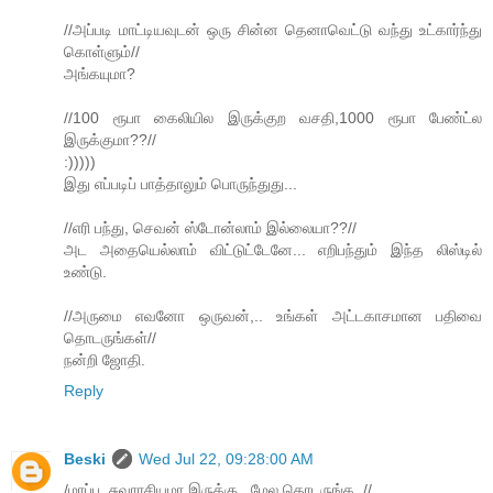
//அப்படி மாட்டியவுடன் ஒரு சின்ன தெனாவெட்டு வந்து உட்கார்ந்து
கொள்ளும்//
அங்கயுமா?
//100 ரூபா கைலியில இருக்குற வசதி,1000 ரூபா பேண்ட்ல
இருக்குமா??//
:)))))
இது எப்படிப் பாத்தாலும் பொருந்துது...
//எரி பந்து, செவன் ஸ்டோன்லாம் இல்லையா??//
அட அதையெல்லாம் விட்டுட்டேனே... எறிபந்தும் இந்த லிஸ்டில்
உண்டு.
//அருமை எவனோ ஒருவன்,.. உங்கள் அட்டகாசமான பதிவை
தொடருங்கள்//
நன்றி ஜோதி.
Reply
Beski
Wed Jul 22, 09:28:00 AM
/மாப்பு, சுவாரசியமா இருக்கு.. மேல தொடருங்க..//