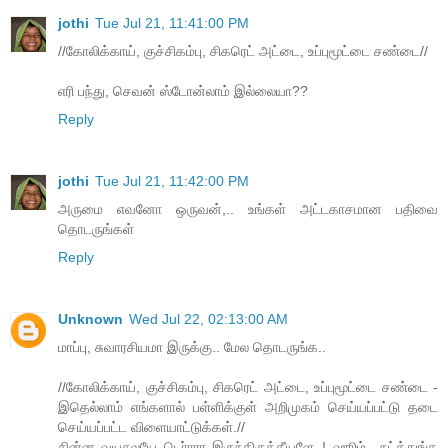
jothi
Tue Jul 21, 11:41:00 PM
//கோலிக்காய், குச்சிகம்பு, சிகரெட் அட்டை, உப்புமூட்டை சண்டை//
எரி பந்து, செவன் ஸ்டோன்லாம் இல்லையா??
Reply
jothi
Tue Jul 21, 11:42:00 PM
அருமை எவனோ ஒருவன்,.. உங்கள் அட்டகாசமான பதிவை
தொடருங்கள்
Reply
Unknown
Wed Jul 22, 02:13:00 AM
மாப்பு, சுவாரசியமா இருக்கு.. மேல தொடருங்க..
//கோலிக்காய், குச்சிகம்பு, சிகரெட் அட்டை, உப்புமூட்டை சண்டை -
இதெல்லாம் எங்களால் பள்ளிக்குள் அறிமுகம் செய்யப்பட்டு தடை
செய்யப்பட்ட விளையாட்டுக்கள்.//
சின்ன வயசுலயே டெர்ரரா இருந்திருக்கீயளே..! ஹூம்.. நட்த்துங்க