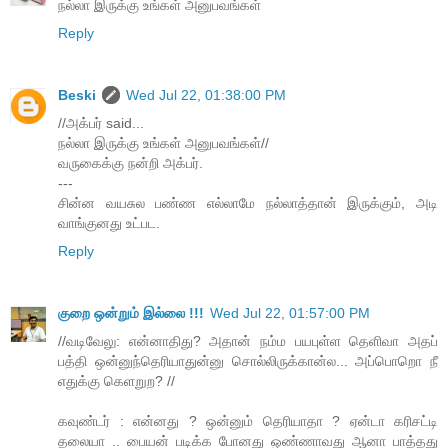
நல்லா இருக்கு உங்கள் அனுபவங்கள்
Reply
Beski
Wed Jul 22, 01:38:00 PM
//அக்பர் said...
நல்லா இருக்கு உங்கள் அனுபவங்கள்//
வருகைக்கு நன்றி அக்பர்.
---
சின்ன வயசுல பண்ண எல்லாமே நல்லாத்தான் இருக்கும், அடி
வாங்குனது உட்பட.
Reply
குறை ஒன்றும் இல்லை !!!
Wed Jul 22, 01:57:00 PM
//வடிவேலு: என்னாதிது? அதான் நம்ம பயபுள்ள தெளிவா அதப்
பத்தி ஒன்னுந்தெரியாதுன்னு சொல்லிருக்கான்ல... அப்பொறொ நீ
எதுக்கு கெளறுற? //
கவுண்டர் : என்னது ? ஒன்னும் தெரியாதா ? ஏன்டா கரிசட்டி
தலையா .. பையன் படிக்க போனது ஒண்ணாவது ஆனா பாத்தது