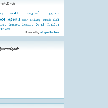
ொக்கிகள்
அனுபவம்
log world
ஆதங்கம்
ஏனாஓனா
கிகி
கவிதை
காதல்
கதை
தொடர்
ப்பாடு
சிறுகதை
தேன்கூடு
போட்டோ
ொக்கை
Powered by
WidgetsForFree
திவாசகர்கள்