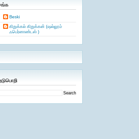
சங்க
Beski
கிறுக்கல் கிறுக்கன் (ஷல்லூம்
ஃபெர்னாண்டஸ் )
ேடுபொறி