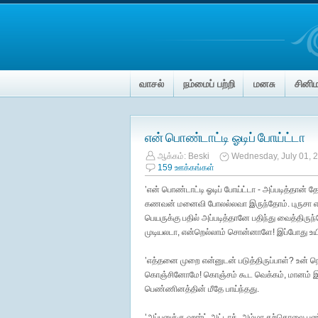
வாசல்
நம்மைப் பற்றி
மனசு
சினி
என் பொண்டாட்டி ஓடிப் போய்ட்டா
ஆக்கம்:
Beski
Wednesday, July 01, 
159 ஊக்கங்கள்
’என் பொண்டாட்டி ஓடிப் போய்ட்டா - அப்படித்தான
கணவன் மனைவி போலல்லவா இருந்தோம். புருசா எ
பெயருக்கு பதில் அப்படித்தானே பதிந்து வைத்திருந
முடியலடா, என்றெல்லாம் சொன்னாளே! இப்போது உய
’எத்தனை முறை என்னுடன் படுத்திருப்பாள்? உன் நெஞ
கொஞ்சினோமே! கொஞ்சம் கூட வெக்கம், மானம் இல
பெண்ணினத்தின் மீதே பாய்ந்தது.
’அப்பனுக்கு ஹார்ட் அட்டாக், அம்மா தற்கொலை ப