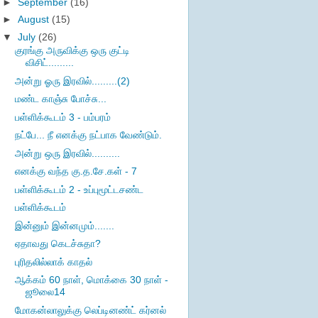
►
September
(16)
►
August
(15)
▼
July
(26)
குரங்கு அருவிக்கு ஒரு குட்டி
விசிட்.........
அன்று ஓரு இரவில்.........(2)
மண்ட காஞ்சு போச்சு...
பள்ளிக்கூடம் 3 - பம்பரம்
நட்பே... நீ எனக்கு நட்பாக வேண்டும்.
அன்று ஒரு இரவில்..........
எனக்கு வந்த கு.த.சே.கள் - 7
பள்ளிக்கூடம் 2 - உப்புமூட்டசண்ட
பள்ளிக்கூடம்
இன்னும் இன்னமும்.......
ஏதாவது கெடச்சுதா?
புரிதலில்லாக் காதல்
ஆக்கம் 60 நாள், மொக்கை 30 நாள் -
ஜூலை14
மோகன்லாலுக்கு லெப்டினண்ட் கர்னல்