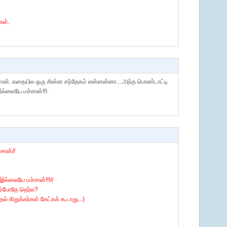
கள்.
்சான். கதையில ஒரு சின்ன சந்தேகம் என்னன்னா....அந்த பொண்டாட்டி
ல்லையே மச்சான்!!!.
சான்//
இல்லையே மச்சான்!!!//
ூம்போதே தெர்ல?
ல் கிறுக்கர்கள் கேட்கக் கூடாது...)