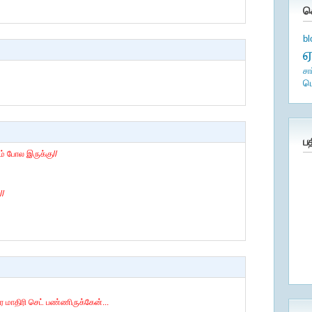
க
b
சா
ம
ப
ும் போல இருக்கு//
//
ர மாதிரி செட் பண்ணிருக்கேன்...