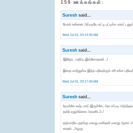
159 ஊக்கங்கள்:
Suresh
said...
யோவ் உன்னை அப்படியே கட்டி புட்டிச்சு பாராட்டன
Wed Jul 01, 03:14:00 AM
Suresh
said...
/இதோட மதிப்பு இவ்ளோதான்.../
இதை மாத்துங்க இந்த பதிவுக்கும் சரி உங்க பதிவு
Wed Jul 01, 03:17:00 AM
Suresh
said...
/நமக்கே கஷ்டமாய் இருக்கே, அவ எப்படி அடுத்த
தவிர ஏதுமில்லை அவனிடம்./
தடுமாறிய குரங்கு மனது மனிதன் மனது ஆனா அ
காதல்...அழகு