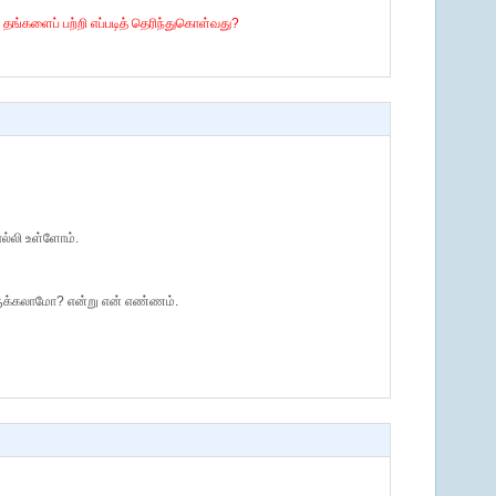
, தங்களைப் பற்றி எப்படித் தெரிந்துகொள்வது?
்லி உள்ளோம்.
ுக்கலாமோ? என்று என் எண்ணம்.