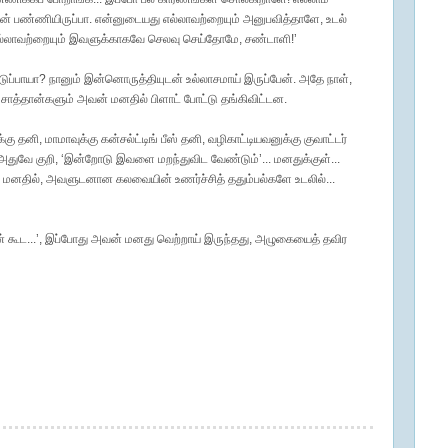
ான் பண்ணியிருப்பா. என்னுடையது எல்லாவற்றையும் அனுபவித்தாளே, உடல்
ல் எல்லாவற்றையும் இவளுக்காகவே செலவு செய்தோமே, சண்டாளி!’
டுப்பாயா? நானும் இன்னொருத்தியுடன் உல்லாசமாய் இருப்பேன். அதே நாள்,
 சாத்தான்களும் அவன் மனதில் பிளாட் போட்டு தங்கிவிட்டன.
க்கு தனி, மாமாவுக்கு கன்சல்ட்டிங் பீஸ் தனி, வழிகாட்டியவனுக்கு குவாட்டர்
ுவே குறி, ‘இன்றோடு இவளை மறந்துவிட வேண்டும்’... மனதுக்குள்...
மே மனதில், அவளுடனான கலவையின் உணர்ச்சித் ததும்பல்களே உடலில்...
ன் கூட...’, இப்போது அவன் மனது வெற்றாய் இருந்தது, அழுகையைத் தவிர