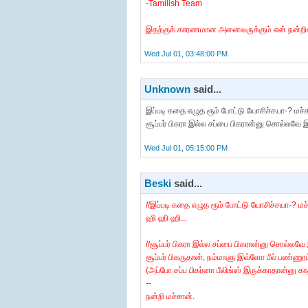
-Tamilish Team
இதற்குக் காரணமான அனைவருக்கும் என் நன்றி
Wed Jul 01, 03:48:00 PM
Unknown
said...
இப்படி கதை எழுத ரூம் போட்டு யோசிச்சயா-? மச
சூப்பர் பிகரா இல்ல சப்பை பிகரான்னு சொல்லவே இ
Wed Jul 01, 05:15:00 PM
Beski
said...
//இப்படி கதை எழுத ரூம் போட்டு யோசிச்சயா-? மச்
ஹி ஹி ஹி...
//சூப்பர் பிகரா இல்ல சப்பை பிகரான்னு சொல்லவே 
சூப்பர் பிகருதான், நம்மாளு இவ்ளோ பீல் பண்ண
(அப்போ சப்ப பிகர்னா பீலிங்ஸ் இருக்காதான்னு காத
--
நன்றி மச்சான்.