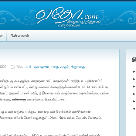
மா
பின் வாசல்
இ
2009
பிரிவு:
அ.பி.
,
ஏனாஓனா
,
கதை
,
காதல்
,
சிறுகதை
் தோன்றியது அவனுக்கு. சாதாரணமாய், காதலர்கள் மாதிரியா பழகினோம்?
ன்றும் பொண்டாட்டி என்றுமல்லவா அழைத்துக்கொண்டோம். மொபைலில் கூட
்தோம். நீதாண்டா என் உயிர், நீ இல்லாம என் வாழ்க்கைய நெனச்சுக்கூட பாக்க
ிராவது,
மயிராவது
என்றல்லவா போய்விட்டாள்’.
்சு என் மஞ்சம் என்றும், உன் மடி என் சொர்க்கம் என்றெல்லாம்
்லையா இந்தப் பெண்களுக்கு?’, அவள் மேல் உள்ள கோபம், மொத்தப்
ண்ணிக்கப் போறாங்க... இப்போ பல காரணங்கள் சொல்கிறாளே! எல்லாம்