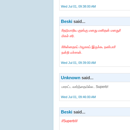
Wed Jul 01, 09:38:00 AM
Beski
said...
//தடுமாறிய குரங்கு மனது மனிதன் மனது//
மிகச் சரி.
//சின்னதாய் அழகாய் இருக்கூ நண்பா//
நன்றி மச்சான்.
Wed Jul 01, 09:39:00 AM
Unknown
said...
பாராட்ட வார்த்தையில்ல.. Superb!
Wed Jul 01, 09:46:00 AM
Beski
said...
//Superb!//