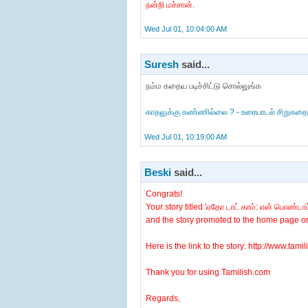
நன்றி மச்சான்.
Wed Jul 01, 10:04:00 AM
Suresh
said...
நம்ம கதைய படிச்சிட்டு சொல்லுங்க
காதலுக்கு கண்ணில்லை ? - உரையாடல் சிறுகதைப
Wed Jul 01, 10:19:00 AM
Beski
said...
Congrats!
Your story titled 'ஏதோ டாட் காம்: என் பொண்டாட
and the story promoted to the home page o
Here is the link to the story: http://www.tam
Thank you for using Tamilish.com
Regards,