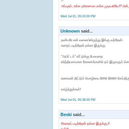
--
அப்புறம், உங்க புரொபைல பாக்க முடியலியே!? பின்
Wed Jul 01, 05:24:00 PM
Unknown
said...
நண்பரே என் வலையிலிருந்து இங்கு வந்தேன்.
கதைப் படித்தேன்.நல்லா இருக்கு.
”அயிட்டம்” வீட்டுக்கு போவதை
வித்தியாசமான கோணங்களில் நம் இருவரும் சொல
கணவன் திட்டும் மொழியை tone down செய்திர
வாழ்த்துக்கள்!
Wed Jul 01, 05:38:00 PM
Beski
said...
//கதைப் படித்தேன்.நல்லா இருக்கு.//
நன்றி.