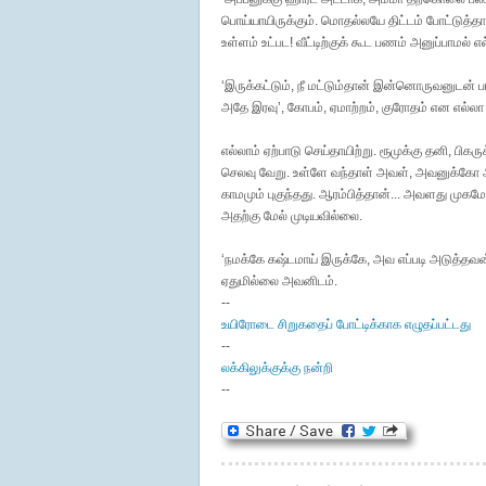
பொய்யாயிருக்கும். மொதல்லயே திட்டம் போட்டுத்த
உள்ளம் உட்பட! வீட்டிற்குக் கூட பணம் அனுப்பாம
‘இருக்கட்டும், நீ மட்டும்தான் இன்னொருவனுடன் ப
அதே இரவு’, கோபம், ஏமாற்றம், குரோதம் என எல்லா
எல்லாம் ஏற்பாடு செய்தாயிற்று. ரூமுக்கு தனி, பிகரு
செலவு வேறு. உள்ளே வந்தாள் அவள், அவனுக்கோ அத
காமமும் புகுந்தது. ஆரம்பித்தான்... அவளது முக
அதற்கு மேல் முடியவில்லை.
‘நமக்கே கஷ்டமாய் இருக்கே, அவ எப்படி அடுத்தவ
ஏதுமில்லை அவனிடம்.
--
உயிரோடை சிறுகதைப் போட்டிக்காக எழுதப்பட்டது
--
லக்கிலுக்குக்கு நன்றி
--