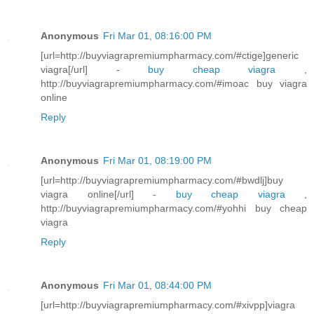
Anonymous
Fri Mar 01, 08:16:00 PM
[url=http://buyviagrapremiumpharmacy.com/#ctige]generic
viagra[/url] -
buy cheap viagra
,
http://buyviagrapremiumpharmacy.com/#imoac buy viagra
online
Reply
Anonymous
Fri Mar 01, 08:19:00 PM
[url=http://buyviagrapremiumpharmacy.com/#bwdlj]buy
viagra online[/url] -
buy cheap viagra
,
http://buyviagrapremiumpharmacy.com/#yohhi buy cheap
viagra
Reply
Anonymous
Fri Mar 01, 08:44:00 PM
[url=http://buyviagrapremiumpharmacy.com/#xivpp]viagra