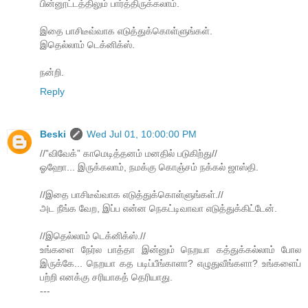
பின்னூட்டத்திலும் பார்த்திருக்கலாம்.
இதை பாசிடீவ்வாக எடுத்துக்கொள்ளுங்கள்.
இதெல்லாம் டெக்னிக்ஸ்.
நன்றி.
Reply
Beski
Wed Jul 01, 10:00:00 PM
//”விவேக்” காமெடித்தனம் மனதில் படுகிற்து//
ஓஹோ... இருக்கலாம், நமக்கு கொஞ்சம் நக்கல் ஜாஸ்தி.
//இதை பாசிடீவ்வாக எடுத்துக்கொள்ளுங்கள்.//
அட நீங்க வேற, இப்ப என்ன நெகட்டிவாவா எடுத்துக்கிட்டேன்.
//இதெல்லாம் டெக்னிக்ஸ்.//
உங்களை நேர்ல பாத்தா இன்னும் நெறயா கத்துக்கல்லாம் போல
இருக்கே... நெறயா கத படிப்பீங்காளா? எழுதுவீங்களா? உங்களைப்
பற்றி எனக்கு சரியாகத் தெரியாது.
---