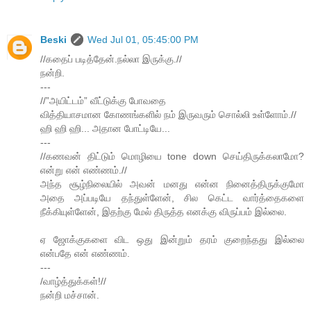
Beski
Wed Jul 01, 05:45:00 PM
//கதைப் படித்தேன்.நல்லா இருக்கு.//
நன்றி.
---
//”அயிட்டம்” வீட்டுக்கு போவதை
வித்தியாசமான கோணங்களில் நம் இருவரும் சொல்லி உள்ளோம்.//
ஹி ஹி ஹி... அதான போட்டியே...
---
//கணவன் திட்டும் மொழியை tone down செய்திருக்கலாமோ?
என்று என் எண்ணம்.//
அந்த சூழ்நிலையில் அவன் மனது என்ன நினைத்திருக்குமோ
அதை அப்படியே தந்துள்ளேன், சில கெட்ட வார்த்தைகளை
நீக்கியுள்ளேன், இதற்கு மேல் திருத்த எனக்கு விருப்பம் இல்லை.
ஏ ஜோக்குகளை விட ஒது இன்றும் தரம் குறைந்தது இல்லை
என்பதே என் எண்ணம்.
---
/வாழ்த்துக்கள்!//
நன்றி மச்சான்.