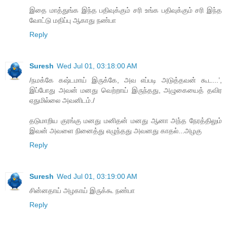
இதை மாத்துங்க இந்த பதிவுக்கும் சரி உங்க பதிவுக்கும் சரி இந்த
வோட்டு மதிப்பு ஆகாது நண்பா
Reply
Suresh
Wed Jul 01, 03:18:00 AM
/நமக்கே கஷ்டமாய் இருக்கே, அவ எப்படி அடுத்தவன் கூட...’,
இப்போது அவன் மனது வெற்றாய் இருந்தது, அழுகையைத் தவிர
ஏதுமில்லை அவனிடம்./
தடுமாறிய குரங்கு மனது மனிதன் மனது ஆனா அந்த நேரத்திலும்
இவன் அவளை நினைத்து எழுந்தது அவனது காதல்...அழகு
Reply
Suresh
Wed Jul 01, 03:19:00 AM
சின்னதாய் அழகாய் இருக்கூ நண்பா
Reply