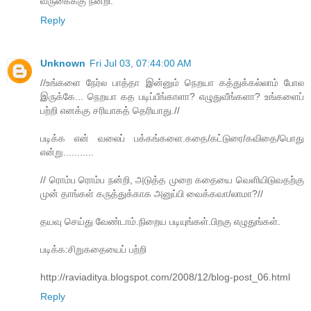
வருகைக்கு நன்றி.
Reply
Unknown
Fri Jul 03, 07:44:00 AM
//உங்களை நேர்ல பாத்தா இன்னும் நெறயா கத்துக்கல்லாம் போல
இருக்கே... நெறயா கத படிப்பீங்காளா? எழுதுவீங்களா? உங்களைப்
பற்றி எனக்கு சரியாகத் தெரியாது.//
படிக்க என் வலைப் பக்கங்களை.கதை/கட்டுரை/கவிதை/பொது
என்று...........
// ரொம்ப ரொம்ப நன்றி, அடுத்த முறை கதையை வெளியிடுவதற்கு
முன் தாங்கள் கருத்துக்காக அனுப்பி வைக்கவா/லாமா?//
தயவு செய்து வேண்டாம்.நிறைய படியுங்கள்.பிறகு எழுதுங்கள்.
படிக்க:சிறுகதையைப் பற்றி
http://raviaditya.blogspot.com/2008/12/blog-post_06.html
Reply