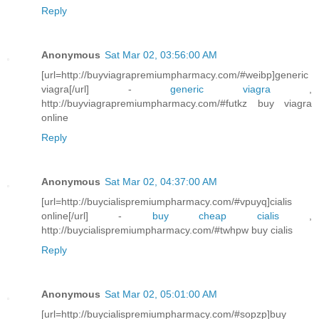
Reply
Anonymous
Sat Mar 02, 03:56:00 AM
[url=http://buyviagrapremiumpharmacy.com/#weibp]generic
viagra[/url] -
generic viagra
,
http://buyviagrapremiumpharmacy.com/#futkz buy viagra
online
Reply
Anonymous
Sat Mar 02, 04:37:00 AM
[url=http://buycialispremiumpharmacy.com/#vpuyq]cialis
online[/url] -
buy cheap cialis
,
http://buycialispremiumpharmacy.com/#twhpw buy cialis
Reply
Anonymous
Sat Mar 02, 05:01:00 AM
[url=http://buycialispremiumpharmacy.com/#sopzp]buy