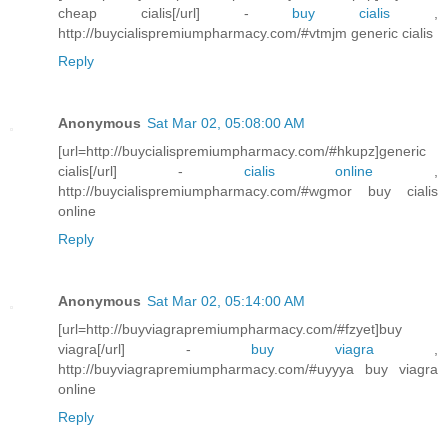
cheap cialis[/url] -
buy cialis
,
http://buycialispremiumpharmacy.com/#vtmjm generic cialis
Reply
Anonymous
Sat Mar 02, 05:08:00 AM
[url=http://buycialispremiumpharmacy.com/#hkupz]generic
cialis[/url] -
cialis online
,
http://buycialispremiumpharmacy.com/#wgmor buy cialis
online
Reply
Anonymous
Sat Mar 02, 05:14:00 AM
[url=http://buyviagrapremiumpharmacy.com/#fzyet]buy
viagra[/url] -
buy viagra
,
http://buyviagrapremiumpharmacy.com/#uyyya buy viagra
online
Reply