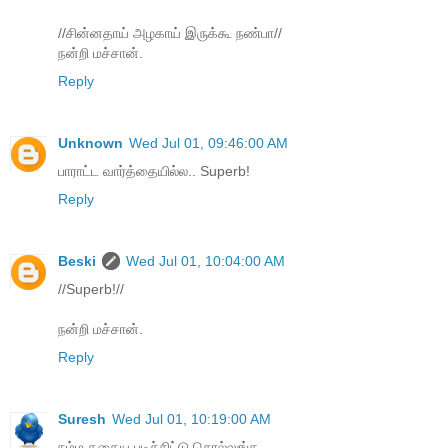
//சின்னதாய் அழகாய் இருக்கூ நண்பா//
நன்றி மச்சான்.
Reply
Unknown
Wed Jul 01, 09:46:00 AM
பாராட்ட வார்த்தையில்ல.. Superb!
Reply
Beski
Wed Jul 01, 10:04:00 AM
//Superb!//
நன்றி மச்சான்.
Reply
Suresh
Wed Jul 01, 10:19:00 AM
நம்ம கதைய படிச்சிட்டு சொல்லுங்க