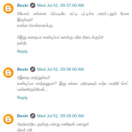
Beski
Wed Jul 01, 09:37:00 AM
//யோவ் உன்னை அப்படியே கட்டி புட்டிச்சு பாராட்டனும் போல
இருக்கு//
வாங்க சென்னைக்கு.
//இது கதையா கண்டிப்பா உனக்கு பரிசு கிடைக்கும்//
நன்றி.
Reply
Beski
Wed Jul 01, 09:38:00 AM
//இதை மாத்துங்க//
கண்டிப்பா மாத்தனுமா? இது எல்லா பதிவுலயும் வற்ர மாதிரி செட்
பண்ணிருக்கேன்...
Reply
Beski
Wed Jul 01, 09:39:00 AM
//தடுமாறிய குரங்கு மனது மனிதன் மனது//
மிகச் சரி.