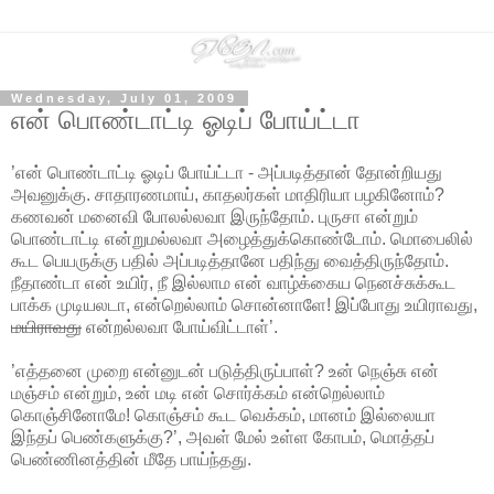
Wednesday, July 01, 2009
என் பொண்டாட்டி ஓடிப் போய்ட்டா
’என் பொண்டாட்டி ஓடிப் போய்ட்டா - அப்படித்தான் தோன்றியது
அவனுக்கு. சாதாரணமாய், காதலர்கள் மாதிரியா பழகினோம்?
கணவன் மனைவி போலல்லவா இருந்தோம். புருசா என்றும்
பொண்டாட்டி என்றுமல்லவா அழைத்துக்கொண்டோம். மொபைலில்
கூட பெயருக்கு பதில் அப்படித்தானே பதிந்து வைத்திருந்தோம்.
நீதாண்டா என் உயிர், நீ இல்லாம என் வாழ்க்கைய நெனச்சுக்கூட
பாக்க முடியலடா, என்றெல்லாம் சொன்னாளே! இப்போது உயிராவது,
மயிராவது
என்றல்லவா போய்விட்டாள்’.
’எத்தனை முறை என்னுடன் படுத்திருப்பாள்? உன் நெஞ்சு என்
மஞ்சம் என்றும், உன் மடி என் சொர்க்கம் என்றெல்லாம்
கொஞ்சினோமே! கொஞ்சம் கூட வெக்கம், மானம் இல்லையா
இந்தப் பெண்களுக்கு?’, அவள் மேல் உள்ள கோபம், மொத்தப்
பெண்ணினத்தின் மீதே பாய்ந்தது.