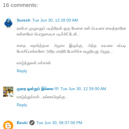
16 comments:
Suresh
Tue Jun 30, 12:28:00 AM
நண்பா முழுவதும் படித்தேன் ஒரு வேளை என் பெயரை வைத்தாலோ
என்னவோ பொறுமையா படிச்சிட்டேன்...
கதை எதார்த்தமா அழகா இருக்கு, அந்த வயசுல எப்படி
யோசிப்பாங்களோ அதே மாதிரி யோசிச்சு எழுதியது அழகு...
வாழ்த்துகள் மச்சான்
Reply
குறை ஒன்றும் இல்லை !!!
Tue Jun 30, 12:39:00 AM
வாழ்த்துக்கள்.. நல்லாயிருக்கு..
Reply
Beski
Tue Jun 30, 06:07:00 PM