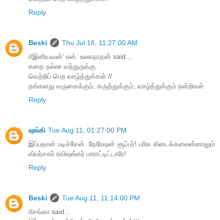
Reply
Beski
Thu Jul 16, 11:27:00 AM
//இனியவன்' என். உலகநாதன் said...
கதை நல்லா வந்துருக்கு.
வெற்றிப் பெற வாழ்த்துக்கள்.//
தங்களது வருகைக்கும், கருத்துக்கும், வாழ்த்துக்கும் நன்றிகள்.
Reply
ஷங்கி
Tue Aug 11, 01:27:00 PM
இப்பதான் படிச்சேன். நேரேஷன் சூப்பர்! பரிசு கிடைக்கலைன்னாலும்
விமர்சகர் ரவிஷங்கர் பாராட்டிட்டாரே!
Reply
Beski
Tue Aug 11, 11:14:00 PM
//சங்கா said...