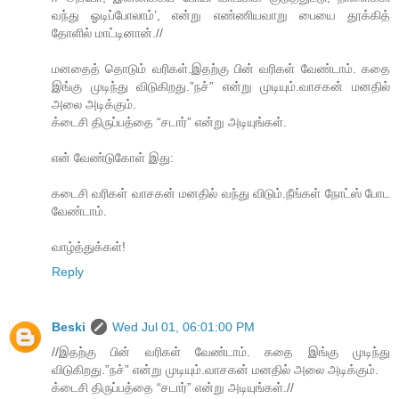
வந்து ஓடிப்போலாம்’, என்று எண்ணியவாறு பையை தூக்கித்
தோளில் மாட்டினான்.//
மனதைத் தொடும் வரிகள்.இதற்கு பின் வரிகள் வேண்டாம். கதை
இங்கு முடிந்து விடுகிறது.”நச்” என்று முடியும்.வாசகன் மனதில்
அலை அடிக்கும்.
க்டைசி திருப்பத்தை “சடார்” என்று அடியுங்கள்.
என் வேண்டுகோள் இது:
கடைசி வரிகள் வாசகன் மனதில் வந்து விடும்.நீங்கள் நோட்ஸ் போட
வேண்டாம்.
வாழ்த்துக்கள்!
Reply
Beski
Wed Jul 01, 06:01:00 PM
//இதற்கு பின் வரிகள் வேண்டாம். கதை இங்கு முடிந்து
விடுகிறது.”நச்” என்று முடியும்.வாசகன் மனதில் அலை அடிக்கும்.
க்டைசி திருப்பத்தை “சடார்” என்று அடியுங்கள்.//