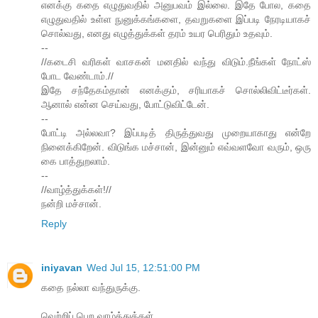
எனக்கு கதை எழுதுவதில் அனுபவம் இல்லை. இதே போல, கதை
எழுதுவதில் உள்ள நுனுக்கங்களை, தவறுகளை இப்படி நேரடியாகச்
சொல்வது, எனது எழுத்துக்கள் தரம் உயர பெரிதும் உதவும்.
--
//கடைசி வரிகள் வாசகன் மனதில் வந்து விடும்.நீங்கள் நோட்ஸ்
போட வேண்டாம்.//
இதே சந்தேகம்தான் எனக்கும், சரியாகச் சொல்லிவிட்டீர்கள்.
ஆனால் என்ன செய்வது, போட்டுவிட்டேன்.
--
போட்டி அல்லவா? இப்படித் திருத்துவது முறையாகாது என்றே
நினைக்கிறேன். விடுங்க மச்சான், இன்னும் எவ்வளவோ வரும், ஒரு
கை பாத்துறலாம்.
--
//வாழ்த்துக்கள்!//
நன்றி மச்சான்.
Reply
iniyavan
Wed Jul 15, 12:51:00 PM
கதை நல்லா வந்துருக்கு.
வெற்றிப் பெற வாழ்த்துக்கள்.