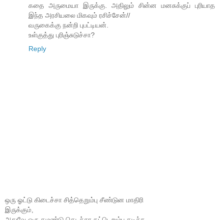
கதை அருமையா இருக்கு. அதிலும் சின்ன மனசுக்குப் புரியாத
இந்த அரசியலை மிகவும் ரசிச்சேன்//
வருகைக்கு நன்றி புபட்டியன்.
உள்குத்து புரிஞ்சுடுச்சா?
Reply
ஒரு ஓட்டு கிடைச்சா சித்தெறும்பு சீண்டுன மாதிரி
இருக்கும்,
அதுவே ஒரு கமண்டு கெடச்சா கட்டெறும்பு கடிச்ச