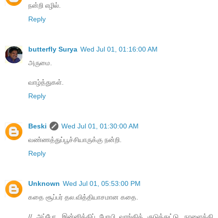
நன்றி எழில்.
Reply
butterfly Surya
Wed Jul 01, 01:16:00 AM
அருமை.
வாழ்த்துகள்.
Reply
Beski
Wed Jul 01, 01:30:00 AM
வண்ணத்துப்பூச்சியாருக்கு நன்றி.
Reply
Unknown
Wed Jul 01, 05:53:00 PM
கதை சூப்பர் தல.வித்தியாசமான கதை.
// அப்போ, இன்னிக்கிப் போயி வாங்கிக் குடுத்துட்டு, நாளைக்கி