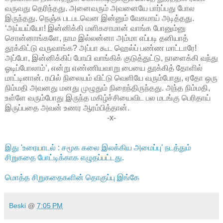
வருவது தெரிந்தது. அனைவரும் அவனையே பார்ப்பது போல
இருந்தது. நெஞ்சு படபடவென இன்னும் வேகமாய் அடித்தது.
‘அய்யய்யோ! இன்னிக்கி மளிகசாமான் வாங்க போனும்னு
சொன்னாங்களே, நாம இல்லன்னா அம்மா எப்படி தனியாத்
தூக்கிட்டு வருவாங்க? அப்பா கூட ஹெல்ப் பண்ண மாட்டாரே!
அப்போ, இன்னிக்கிப் போயி வாங்கிக் குடுத்துட்டு, நாளைக்கி வந்து
ஓடிப்போலாம்’, என்று எண்ணியவாறு பையை தூக்கித் தோளில்
மாட்டினான். ரயில் நிலையம் விட்டு வெளியே வரும்போது, ஏதோ ஒரு
நிம்மதி அவனது மனது முழுதும் நிறைந்திருந்தது. அந்த நிம்மதி,
உள்ளே வரும்போது இருந்த மகிழ்ச்சியைவிட பல மடங்கு பெரிதாய்
இருப்பதை அவன் உணர ஆரம்பித்தான்.
-x-
இது 'உரையாடல் : சமூக கலை இலக்கிய அமைப்பு' நடத்தும்
சிறுகதை போட்டிக்காக எழுதப்பட்டது.
மொத்த சிறுகதைகளின் தொகுப்பு இங்கே
Beski
@
7:05 PM