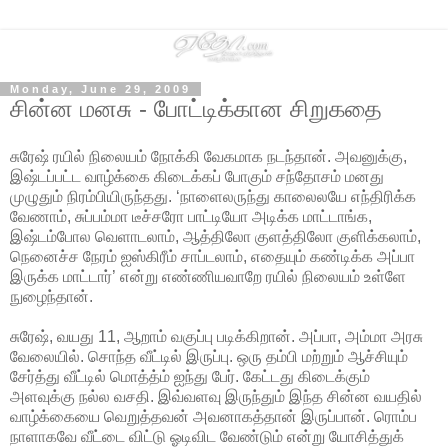
Monday, June 29, 2009
சின்ன மனசு - போட்டிக்கான சிறுகதை
சுரேஷ் ரயில் நிலையம் நோக்கி வேகமாக நடந்தான். அவனுக்கு,
இஷ்டப்பட்ட வாழ்க்கை கிடைக்கப் போகும் சந்தோசம் மனது
முழுதும் நிரம்பியிருந்தது. ‘நாளைலருந்து காலைலயே எந்திரிக்க
வேணாம், சுப்பம்மா டீச்சரோ பாட்டியோ அடிக்க மாட்டாங்க,
இஷ்டம்போல வெளாடலாம், ஆத்திலோ குளத்திலோ குளிக்கலாம்,
நெனைச்ச நேரம் ஐஸ்கிரீம் சாப்டலாம், எதையும் கண்டிக்க அப்பா
இருக்க மாட்டார்’ என்று எண்ணியவாறே ரயில் நிலையம் உள்ளே
நுழைந்தான்.
சுரேஷ், வயது 11, ஆறாம் வகுப்பு படிக்கிறான். அப்பா, அம்மா அரசு
வேலையில். சொந்த வீட்டில் இருப்பு. ஒரு தம்பி மற்றும் ஆச்சியும்
சேர்த்து வீட்டில் மொத்த்ம் ஐந்து பேர். கேட்டது கிடைக்கும்
அளவுக்கு நல்ல வசதி. இவ்வளவு இருந்தும் இந்த சின்ன வயதில்
வாழ்க்கையை வெறுத்தவன் அவனாகத்தான் இருப்பான். ரொம்ப
நாளாகவே வீட்டை விட்டு ஓடிவிட வேண்டும் என்று யோசித்துக்