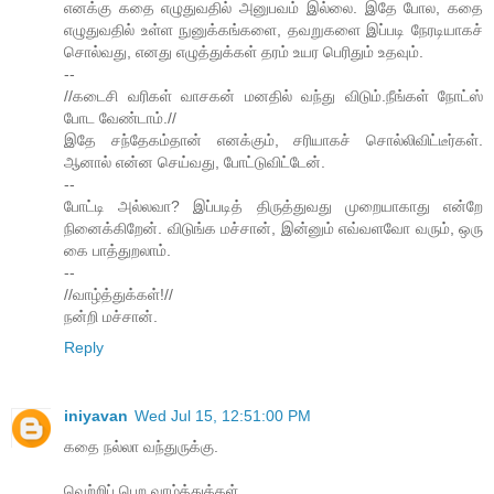
எனக்கு கதை எழுதுவதில் அனுபவம் இல்லை. இதே போல, கதை
எழுதுவதில் உள்ள நுனுக்கங்களை, தவறுகளை இப்படி நேரடியாகச்
சொல்வது, எனது எழுத்துக்கள் தரம் உயர பெரிதும் உதவும்.
--
//கடைசி வரிகள் வாசகன் மனதில் வந்து விடும்.நீங்கள் நோட்ஸ்
போட வேண்டாம்.//
இதே சந்தேகம்தான் எனக்கும், சரியாகச் சொல்லிவிட்டீர்கள்.
ஆனால் என்ன செய்வது, போட்டுவிட்டேன்.
--
போட்டி அல்லவா? இப்படித் திருத்துவது முறையாகாது என்றே
நினைக்கிறேன். விடுங்க மச்சான், இன்னும் எவ்வளவோ வரும், ஒரு
கை பாத்துறலாம்.
--
//வாழ்த்துக்கள்!//
நன்றி மச்சான்.
Reply
iniyavan
Wed Jul 15, 12:51:00 PM
கதை நல்லா வந்துருக்கு.
வெற்றிப் பெற வாழ்த்துக்கள்.